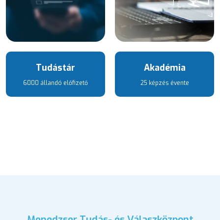
Tudástár
Akadémia
6000 állandó előfizető
25 képzés évente
Menedzser Tudás- és Válaszközpont