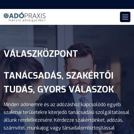
VÁLASZKÖZPONT
PRAXIS AKADÉMIA
AdóPraxis
TANÁCSADÁS, SZAKÉRTŐI
KOMPLEX OKTATÁSI ÉS
ADÓSZAKMAI TUDÁSBÁZIS
TUDÁS, GYORS VÁLASZOK
TUDÁSMENEDZSMENT
Az AdóPraxis egy olyan adószakmai tudásbázis, amely az
RENDSZER
Minden adónemre és az adózáshoz kapcsolódó egyéb
adózás teljes vertikumára, valamint az adózáshoz
szakmai területekre kiterjedő tanácsadási szolgáltatással
kapcsolódó egyéb szakmai területekre is kiterjedő
A Praxis Akadémia az Ön választásához és igényeihez
állunk rendelkezésére. Kérdezze szakértőinket, adózás,
részletes a gyakorlatban is hasznosítható tudásanyagot
alkalmazkodva kínál folyamatos képzési és önfejlesztési
számvitel, munkajog vagy társadalombiztosítással
kínál, amit kulcsszavak segítségével saját személyére