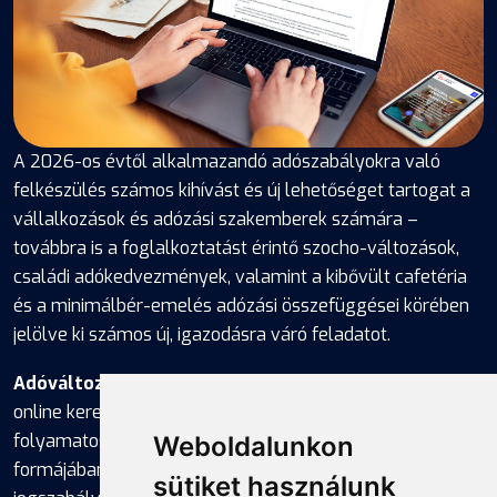
A 2026-os évtől alkalmazandó adószabályokra való
felkészülés számos kihívást és új lehetőséget tartogat a
vállalkozások és adózási szakemberek számára –
továbbra is a foglalkoztatást érintő szocho-változások,
családi adókedvezmények, valamint a kibővült cafetéria
és a minimálbér-emelés adózási összefüggései körében
jelölve ki számos új, igazodásra váró feladatot.
Adóváltozás Figyelő
szolgáltatásunk keretében, az
online keretek adta lehetőségek kihasználásával
folyamatosan frissített
Adóváltozás-kártyák
Weboldalunkon
formájában tájékoztatjuk a legfrissebb
sütiket használunk