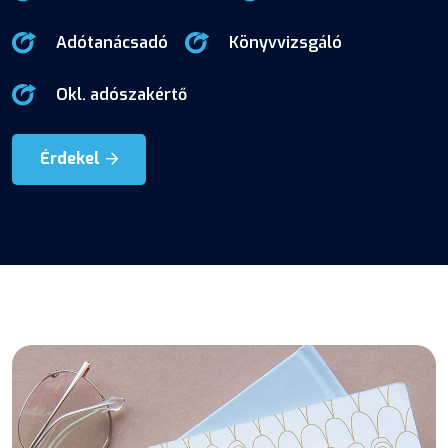
Adótanácsadó
Könyvvizsgáló
Okl. adószakértő
Érdekel