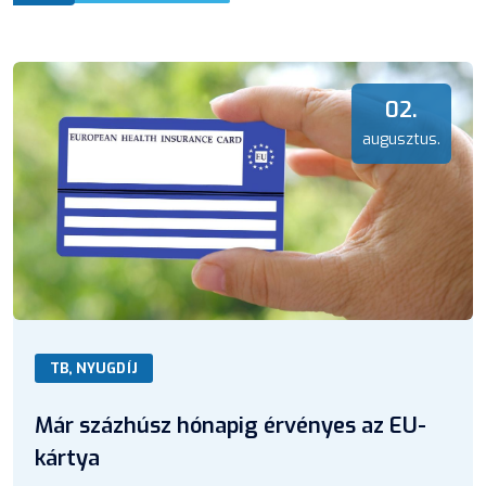
02.
augusztus.
TB, NYUGDÍJ
Már százhúsz hónapig érvényes az EU-
kártya