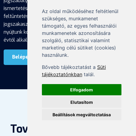
jogszabályváltozásokról, a változások rövid
ismertetésével. A kapcsolódó jogszabályok szövegének
Az oldal működéséhez feltétlenül
feltüntetése mellett aktuális időállapot-jelöléssel,
szükséges, munkamenet
jogszakaszhoz tartozó kérdés-válasz gyűjteménnyel
támogató, az egyes felhasználói
nyújtunk komplex tájékozódási lehetőséget a 2026-os
munkamenetek azonosítására
évtől alkalmazandó adójogszabályok megértéséhez.
szolgáló, statisztikai valamint
marketing célú sütiket (cookies)
használunk.
Belépek
Bővebb tájékoztatást a
Süti
tájékoztatónkban
talál.
Elfogadom
Elutasítom
Beállítások megváltoztatása
MIT ADUNK MÉG?
További tartalmaink és