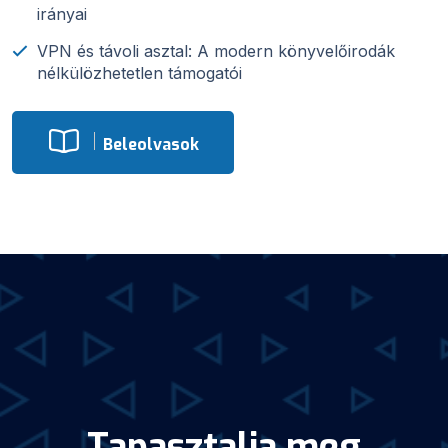
irányai
VPN és távoli asztal: A modern könyvelőirodák
nélkülözhetetlen támogatói
Beleolvasok
Tapasztalja meg