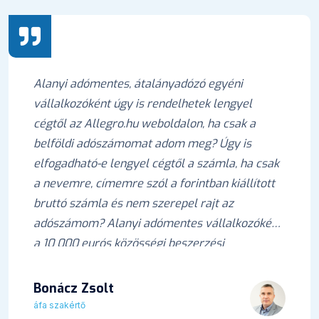
Alanyi adómentes, átalányadózó egyéni
vállalkozóként úgy is rendelhetek lengyel
cégtől az Allegro.hu weboldalon, ha csak a
belföldi adószámomat adom meg? Úgy is
elfogadható-e lengyel cégtől a számla, ha csak
a nevemre, címemre szól a forintban kiállított
bruttó számla és nem szerepel rajt az
adószámom? Alanyi adómentes vállalkozóként
a 10 000 eurós közösségi beszerzési
értékhatárt nem érem el.
Bonácz Zsolt
áfa szakértő