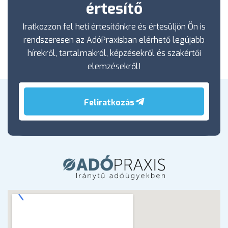
értesítő
Iratkozzon fel heti értesítőnkre és értesüljön Ön is
rendszeresen az AdóPraxisban elérhető legújabb
hírekről, tartalmakról, képzésekről és szakértői
elemzésekről!
Feliratkozás