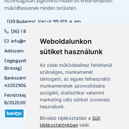
biztonságosan, jogkövető módon és eredményesen
működhessenek minden területen.
1139 Budapest, Váci út 99-105. 4. em.
(36) 1 880 76 00
Weboldalunkon
info@mprx.hu
sütiket használunk
Adószám: 13598145-2-41
Cégjegyzékszám: 01-09-883770 (Fővárosi
Az oldal működéséhez feltétlenül
Bíróság)
szükséges, munkamenet
Bankszámlaszám: CIB Bank, 10700581-
támogató, az egyes felhasználói
43202906-51100005
munkamenetek azonosítására
szolgáló, statisztikai valamint
Felnőttképzési nyilvántartási szám:
marketing célú sütiket (cookies)
B/2020/000053
használunk.
Bővebb tájékoztatást a
Süti
tájékoztatónkban
talál.