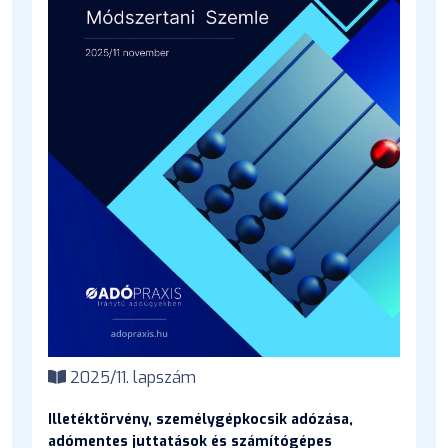
2025/11. lapszám
Illetéktörvény, személygépkocsik adózása,
adómentes juttatások és számítógépes