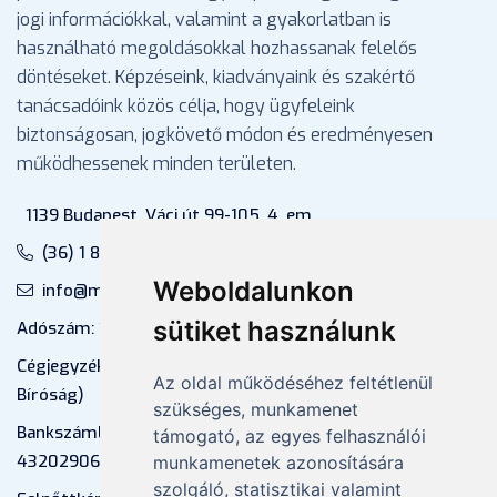
jogi információkkal, valamint a gyakorlatban is
használható megoldásokkal hozhassanak felelős
döntéseket. Képzéseink, kiadványaink és szakértő
tanácsadóink közös célja, hogy ügyfeleink
biztonságosan, jogkövető módon és eredményesen
működhessenek minden területen.
1139 Budapest, Váci út 99-105. 4. em.
(36) 1 880 76 00
Weboldalunkon
info@mprx.hu
sütiket használunk
Adószám: 13598145-2-41
Cégjegyzékszám: 01-09-883770 (Fővárosi
Az oldal működéséhez feltétlenül
Bíróság)
szükséges, munkamenet
Bankszámlaszám: CIB Bank, 10700581-
támogató, az egyes felhasználói
43202906-51100005
munkamenetek azonosítására
szolgáló, statisztikai valamint