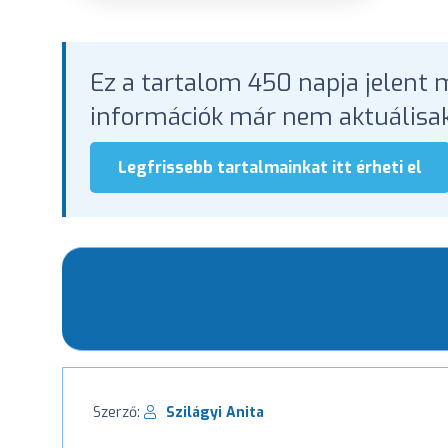
Ez a tartalom 450 napja jelent m
információk már nem aktuálisak
Legfrissebb tartalmainkat itt érheti el
Szerző:
Szilágyi Anita