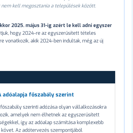
 nem kell megosztania a települések között.
kor 2025. május 31-ig azért le kell adni egyszer
tjuk, hogy 2024-re az egyszerűsített tételes
ire vonatkozik, akik 2024-ben indultak, még az új
 adóalapja főszabály szerint
 főszabály szerinti adózása olyan vállalkozásokra
ozik, amelyek nem élhetnek az egyszerűsített
ségekkel, így az adóalap számítása komplexebb
t követ. Az adótervezés szempontjából