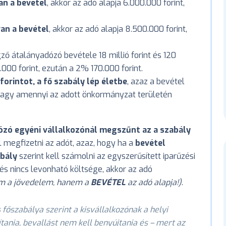
van a bevétel
, akkor az adó alapja 6.000.000 forint,
van a bevétel
, akkor az adó alapja 8.500.000 forint,
ő átalányadózó bevétele 18 millió forint és 120
.000 forint, ezután a 2% 170.000 forint.
forintot, a fő szabály lép életbe
, azaz a bevétel
vagy amennyi az adott önkormányzat területén
ózó egyéni vállalkozónál megszűnt az a szabály
l megfizetni az adót, azaz, hogy ha a
bevétel
abály
szerint kell számolni az egyszerűsített iparűzési
 és nincs levonható költsége, akkor az adó
em a jövedelem, hanem a
BEVÉTEL
az adó alapja!)
.
főszabálya szerint a kisvállalkozónak a helyi
tania, bevallást nem kell benyújtania és – mert az