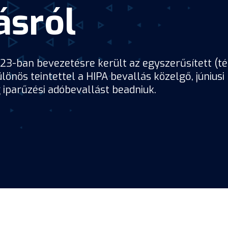
ásról
23-ban bevezetésre került az egyszerűsített (tét
önös teintettel a HIPA bevallás közelgő, júniusi
g iparűzési adóbevallást beadniuk.