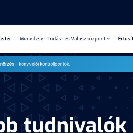
dástér
Menedzser Tudás- és Válaszközpont
Értesí
enőrzés
– könyvelői kontrollpontok.
b tudnivalók