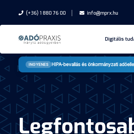
(+36) 1 880 76 00
info@mprx.hu
Digitális tu
HIPA-bevallás és önkormányzati adóell
INGYENES
Legfontosab