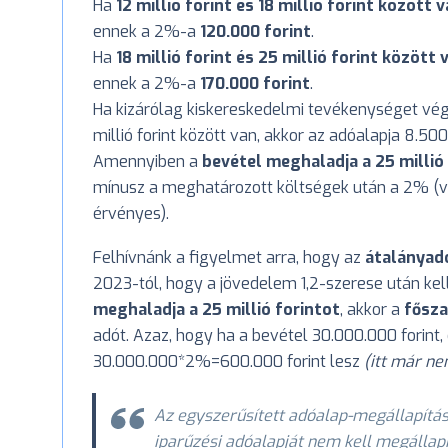
Ha
12 millió forint és 18 millió forint között 
ennek a 2%-a
120.000 forint
.
Ha
18 millió forint és 25 millió forint között 
ennek a 2%-a
170.000 forint
.
Ha kizárólag kiskereskedelmi tevékenységet végz
millió forint között van, akkor az adóalapja 8.500
Amennyiben a
bevétel meghaladja a 25 millió 
mínusz a meghatározott költségek után a 2% (
érvényes).
Felhívnánk a figyelmet arra, hogy az
átalányad
2023-tól, hogy a jövedelem 1,2-szerese után kel
meghaladja a 25 millió forintot
, akkor a
fősz
adót. Azaz, hogy ha a bevétel 30.000.000 forint,
30.000.000*2%=600.000 forint lesz
(itt már n
Az egyszerűsített adóalap-megállapítás 
iparűzési adóalapját nem kell megállapí