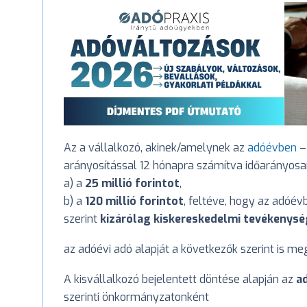
Az a vállalkozó, akinek/amelynek az
adóévben
–
arányosítással 12 hónapra számítva időarányos
a) a
25 millió forintot
,
b) a
120 millió forintot
, feltéve, hogy az adóé
szerint
kizárólag kiskereskedelmi tevékenys
az adóévi adó alapját a következők szerint is meg
A kisvállalkozó bejelentett döntése alapján az
ad
szerinti önkormányzatonként