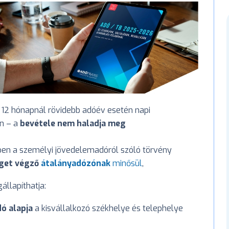
 12 hónapnál rövidebb adóév esetén napi
an – a
bevétele nem haladja meg
vben a személyi jövedelemadóról szóló törvény
éget végző
átalányadózónak
minősül
,
állapíthatja:
ó alapja
a kisvállalkozó székhelye és telephelye