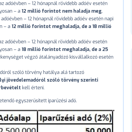
e az adóévben – 12 hónapnál rövidebb adóév esetén
nyosan – a
12 millió forintot nem haladja meg
,
az adóévben – 12 hónapnál rövidebb adóév esetén napi
an – a
12 millió forintot meghaladja, de a 18 millió
e az adóévben – 12 hónapnál rövidebb adóév esetén
nyosan – a
18 millió forintot meghaladja, de a 25
ékenységet végző átalányadózó kisvállalkozó esetén
dóról szóló törvény hatálya alá tartozó
yi jövedelemadóról szóló törvény szerinti
rbevételt
kell érteni.
etendő egyszerűsített iparűzési adó.