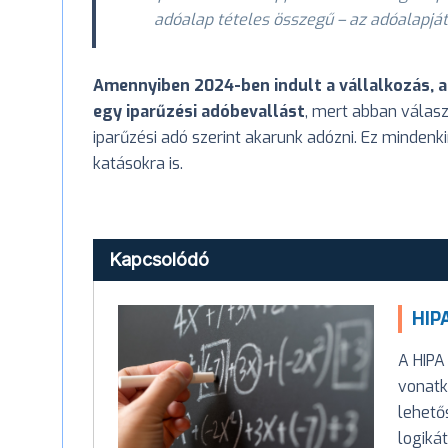
adóalap tételes összegű – az adóalapját
Amennyiben 2024-ben indult a vállalkozás, ak
egy iparűzési adóbevallást
, mert abban válasz
iparűzési adó szerint akarunk adózni. Ez mindenk
katásokra is.
Kapcsolódó
HIPA
A HIPA
vonatk
lehető
logiká