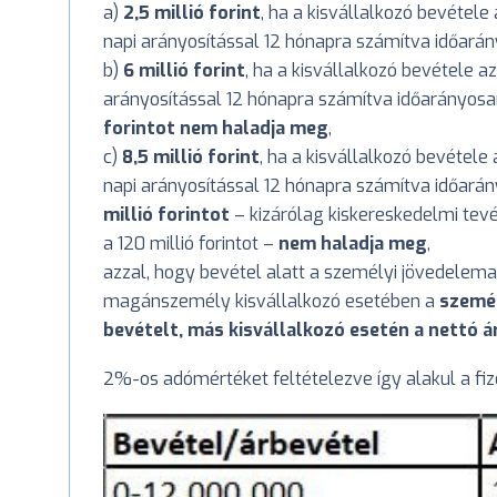
a)
2,5 millió forint
, ha a kisvállalkozó bevétel
napi arányosítással 12 hónapra számítva időará
b)
6 millió forint
, ha a kisvállalkozó bevétele 
arányosítással 12 hónapra számítva időarányos
forintot nem haladja meg
,
c)
8,5 millió forint
, ha a kisvállalkozó bevétel
napi arányosítással 12 hónapra számítva időará
millió forintot
– kizárólag kiskereskedelmi tev
a 120 millió forintot –
nem haladja meg
,
azzal, hogy bevétel alatt a személyi jövedelema
magánszemély kisvállalkozó esetében a
személ
bevételt, más kisvállalkozó esetén a nettó á
2%-os adómértéket feltételezve így alakul a fiz