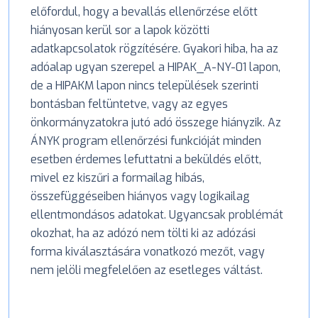
előfordul, hogy a bevallás ellenőrzése előtt
hiányosan kerül sor a lapok közötti
adatkapcsolatok rögzítésére. Gyakori hiba, ha az
adóalap ugyan szerepel a HIPAK_A-NY-01 lapon,
de a HIPAKM lapon nincs települések szerinti
bontásban feltüntetve, vagy az egyes
önkormányzatokra jutó adó összege hiányzik. Az
ÁNYK program ellenőrzési funkcióját minden
esetben érdemes lefuttatni a beküldés előtt,
mivel ez kiszűri a formailag hibás,
összefüggéseiben hiányos vagy logikailag
ellentmondásos adatokat. Ugyancsak problémát
okozhat, ha az adózó nem tölti ki az adózási
forma kiválasztására vonatkozó mezőt, vagy
nem jelöli megfelelően az esetleges váltást.