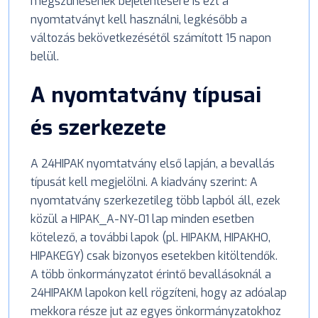
megszűnésének bejelentésére is ezt a
nyomtatványt kell használni, legkésőbb a
változás bekövetkezésétől számított 15 napon
belül.
A nyomtatvány típusai
és szerkezete
A 24HIPAK nyomtatvány első lapján, a bevallás
típusát kell megjelölni. A kiadvány szerint: A
nyomtatvány szerkezetileg több lapból áll, ezek
közül a HIPAK_A-NY-01 lap minden esetben
kötelező, a további lapok (pl. HIPAKM, HIPAKHO,
HIPAKEGY) csak bizonyos esetekben kitöltendők.
A több önkormányzatot érintő bevallásoknál a
24HIPAKM lapokon kell rögzíteni, hogy az adóalap
mekkora része jut az egyes önkormányzatokhoz