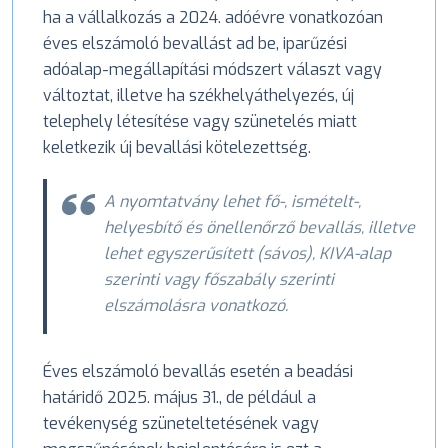
ha a vállalkozás a 2024. adóévre vonatkozóan
éves elszámoló bevallást ad be, iparűzési
adóalap-megállapítási módszert választ vagy
változtat, illetve ha székhelyáthelyezés, új
telephely létesítése vagy szünetelés miatt
keletkezik új bevallási kötelezettség.
A nyomtatvány lehet fő-, ismételt-,
helyesbítő és önellenőrző bevallás, illetve
lehet egyszerűsített (sávos), KIVA-alap
szerinti vagy főszabály szerinti
elszámolásra vonatkozó.
Éves elszámoló bevallás esetén a beadási
határidő 2025. május 31., de például a
tevékenység szüneteltetésének vagy