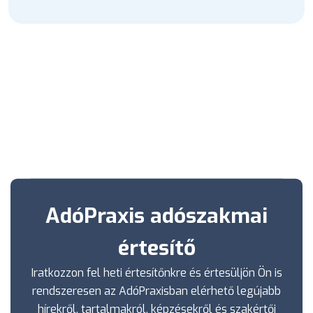
AdóPraxis adószakmai
értesítő
Iratkozzon fel heti értesítőnkre és értesüljön Ön is
rendszeresen az AdóPraxisban elérhető legújabb
hírekről, tartalmakról, képzésekről és szakértői