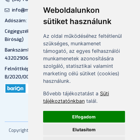
Weboldalunkon
info@mprx.hu
sütiket használunk
Adószám: 13598145-2-41
Cégjegyzékszám: 01-09-883770 (Fővárosi
Az oldal működéséhez feltétlenül
Bíróság)
szükséges, munkamenet
Bankszámlaszám: CIB Bank, 10700581-
támogató, az egyes felhasználói
43202906-51100005
munkamenetek azonosítására
szolgáló, statisztikai valamint
Felnőttképzési nyilvántartási szám:
marketing célú sütiket (cookies)
B/2020/000053
használunk.
Bővebb tájékoztatást a
Süti
tájékoztatónkban
talál.
Elfogadom
Elutasítom
Copyright
2026 Mprx. Minden jog fenntartva
Menedzser
Praxis Kft