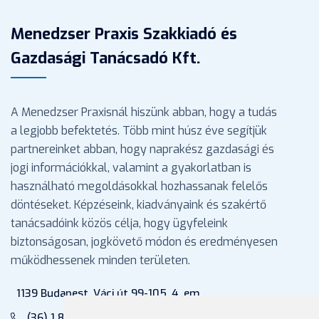
Menedzser Praxis Szakkiadó és
Gazdasági Tanácsadó Kft.
A Menedzser Praxisnál hiszünk abban, hogy a tudás
a legjobb befektetés. Több mint húsz éve segítjük
partnereinket abban, hogy naprakész gazdasági és
jogi információkkal, valamint a gyakorlatban is
használható megoldásokkal hozhassanak felelős
döntéseket. Képzéseink, kiadványaink és szakértő
tanácsadóink közös célja, hogy ügyfeleink
biztonságosan, jogkövető módon és eredményesen
működhessenek minden területen.
1139 Budapest, Váci út 99-105. 4. em.
(36) 1 880 76 00