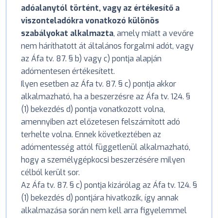
adóalanytól történt, vagy az értékesítő a
viszonteladókra vonatkozó különös
szabályokat alkalmazta
, amely miatt a vevőre
nem háríthatott át általános forgalmi adót, vagy
az Áfa tv. 87. § b) vagy c) pontja alapján
adómentesen értékesített.
Ilyen esetben az Áfa tv. 87. § c) pontja akkor
alkalmazható, ha a beszerzésre az Áfa tv. 124. §
(1) bekezdés d) pontja vonatkozott volna,
amennyiben azt előzetesen felszámított adó
terhelte volna. Ennek következtében az
adómentesség attól függetlenül alkalmazható,
hogy a személygépkocsi beszerzésére milyen
célból került sor.
Az Áfa tv. 87. § c) pontja kizárólag az Áfa tv. 124. §
(1) bekezdés d) pontjára hivatkozik, így annak
alkalmazása során nem kell arra figyelemmel