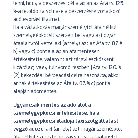
lenni, hogy a beszerzési cél alapján az Áfa tv. 125.
§-a feloldotta volna-e a beszerzésre vonatkozó
adólevonási tilalmat.
Ha a vállalkozás magánszemélytől áfa nélkül
személygépkocsit szerzett be, vagy azt olyan
áfaalanytól vette, aki (amely) azt az Áfa tv. 87. §
b) vagy c) pontja alapján áfamentesen
értékesítette, valamint azt tárgyi eszközként
kizárólag, vagy túlnyomó részben [Áfa tv. 126. §
(2) bekezdés] bérbeadási célra használta, akkor
annak értékesítése az Áfa tv. 87. § c) pontja
alapján adómentes.
Ugyancsak mentes az adó alól a
személygépkocsi értékesítése, ha a
személygépkocsi eladója taxiszolgáltatást
végző adózó
, aki (amely) azt magánszemélytől
áfa nélkül szerezte be, vagy olyan áfaalanytól