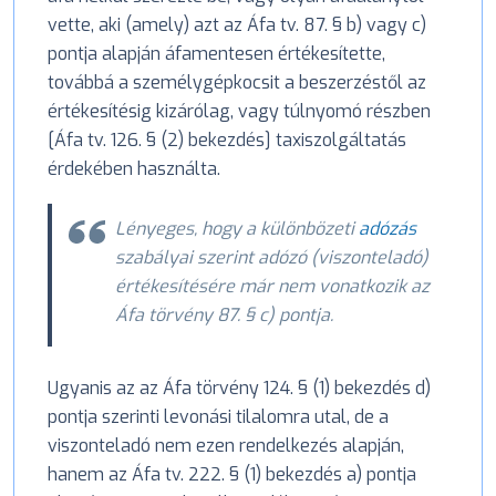
vette, aki (amely) azt az Áfa tv. 87. § b) vagy c)
pontja alapján áfamentesen értékesítette,
továbbá a személygépkocsit a beszerzéstől az
értékesítésig kizárólag, vagy túlnyomó részben
[Áfa tv. 126. § (2) bekezdés] taxiszolgáltatás
érdekében használta.
Lényeges, hogy a különbözeti
adózás
szabályai szerint adózó (viszonteladó)
értékesítésére már nem vonatkozik az
Áfa törvény 87. § c) pontja.
Ugyanis az az Áfa törvény 124. § (1) bekezdés d)
pontja szerinti levonási tilalomra utal, de a
viszonteladó nem ezen rendelkezés alapján,
hanem az Áfa tv. 222. § (1) bekezdés a) pontja