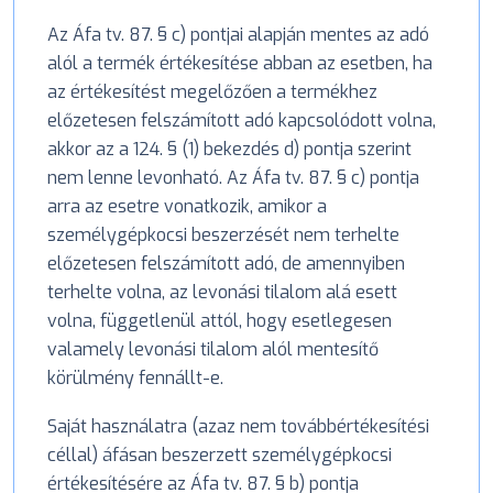
Az Áfa tv. 87. § c) pontjai alapján mentes az adó
alól a termék értékesítése abban az esetben, ha
az értékesítést megelőzően a termékhez
előzetesen felszámított adó kapcsolódott volna,
akkor az a 124. § (1) bekezdés d) pontja szerint
nem lenne levonható. Az Áfa tv. 87. § c) pontja
arra az esetre vonatkozik, amikor a
személygépkocsi beszerzését nem terhelte
előzetesen felszámított adó, de amennyiben
terhelte volna, az levonási tilalom alá esett
volna, függetlenül attól, hogy esetlegesen
valamely levonási tilalom alól mentesítő
körülmény fennállt-e.
Saját használatra (azaz nem továbbértékesítési
céllal) áfásan beszerzett személygépkocsi
értékesítésére az Áfa tv. 87. § b) pontja