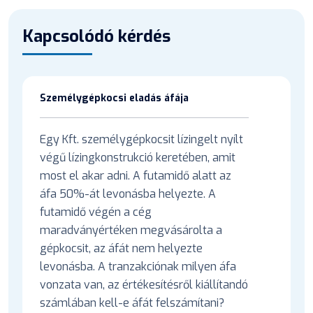
Kapcsolódó kérdés
Személygépkocsi eladás áfája
Egy Kft. személygépkocsit lízingelt nyílt
végű lízingkonstrukció keretében, amit
most el akar adni. A futamidő alatt az
áfa 50%-át levonásba helyezte. A
futamidő végén a cég
maradványértéken megvásárolta a
gépkocsit, az áfát nem helyezte
levonásba. A tranzakciónak milyen áfa
vonzata van, az értékesítésről kiállítandó
számlában kell-e áfát felszámítani?