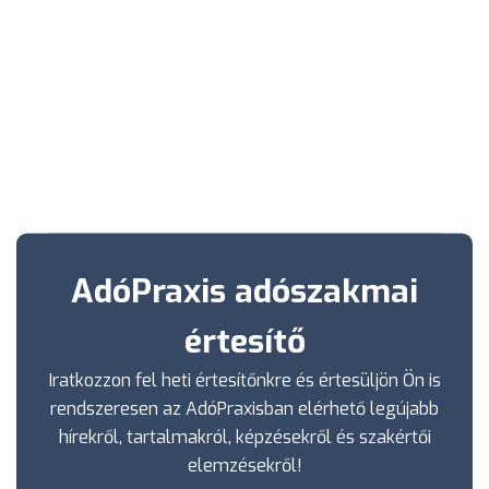
AdóPraxis adószakmai
értesítő
Iratkozzon fel heti értesítőnkre és értesüljön Ön is
rendszeresen az AdóPraxisban elérhető legújabb
hírekről, tartalmakról, képzésekről és szakértői
elemzésekről!