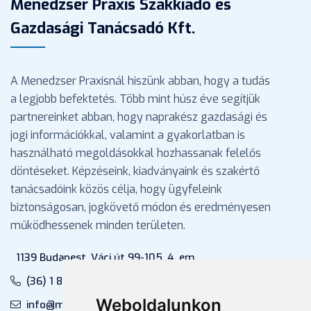
Menedzser Praxis Szakkiadó és
Gazdasági Tanácsadó Kft.
A Menedzser Praxisnál hiszünk abban, hogy a tudás
a legjobb befektetés. Több mint húsz éve segítjük
partnereinket abban, hogy naprakész gazdasági és
jogi információkkal, valamint a gyakorlatban is
használható megoldásokkal hozhassanak felelős
döntéseket. Képzéseink, kiadványaink és szakértő
tanácsadóink közös célja, hogy ügyfeleink
biztonságosan, jogkövető módon és eredményesen
működhessenek minden területen.
1139 Budapest, Váci út 99-105. 4. em.
(36) 1 880 76 00
Weboldalunkon
info@mprx.hu