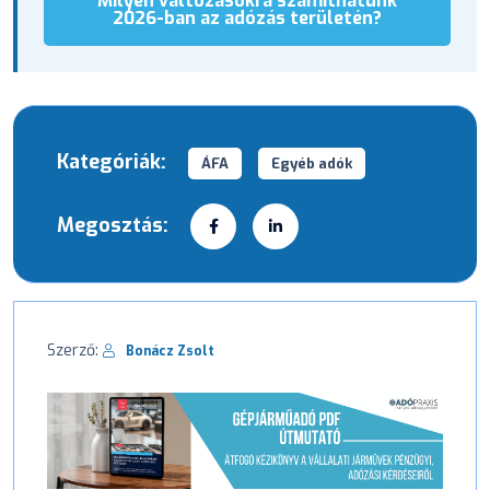
Milyen változásokra számíthatunk
2026-ban az adózás területén?
Kategóriák:
ÁFA
Egyéb adók
Megosztás:
Szerző:
Bonácz Zsolt