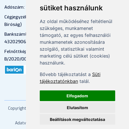
sütiket használunk
Adószám: 13598145-2-41
Cégjegyzékszám: 01-09-883770 (Fővárosi
Az oldal működéséhez feltétlenül
Bíróság)
szükséges, munkamenet
Bankszámlaszám: CIB Bank, 10700581-
támogató, az egyes felhasználói
43202906-51100005
munkamenetek azonosítására
szolgáló, statisztikai valamint
Felnőttképzési nyilvántartási szám:
marketing célú sütiket (cookies)
B/2020/000053
használunk.
Bővebb tájékoztatást a
Süti
tájékoztatónkban
talál.
Elfogadom
Elutasítom
Copyright
2026 Mprx. Minden jog fenntartva
Menedzser
Praxis Kft
Beállítások megváltoztatása
Adatvédelem
ÁSZF
Impresszum
Kapcsolat