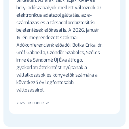
területén. Az áfa-, tao-, szja-, kiva- és
helyi adószabályok mellett változnak az
elektronikus adatszolgáltatás, az e-
számlázás és a társadalombiztosítási
bejelentések előírásai is. A 2026. január
14-én megrendezett szakmai
Adókonferenciánk előadói, Botka Erika, dr.
Gróf Gabriella, Czöndör Szabolcs, Széles
Imre és Sándorné Új Éva átfogó,
gyakorlati áttekintést nyújtanak a
vállalkozások és könyvelők számára a
következő év legfontosabb
változásairól.
2025. OKTÓBER. 25.