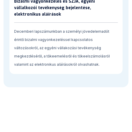
Bizalmi vagyonkezelés és SZJA, egyéni
vállalkozói tevékenység bejelentése,
elektronikus aláírások
Decemberi lapszámunkban a személyi jövedelemadót
érintő bizalmi vagyonkezeléssel kapcsolatos
változásokról, az egyéni vállakozási tevékenység
megkezdéséről, a tőkeemelésről és tőkeelszámolásról
valamint az elektronikus aláírásokról olvashatnak.