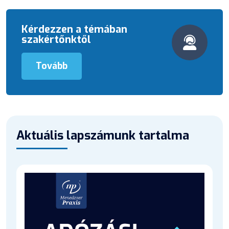
Kérdezzen a témában
szakértőnktől
Tovább
Aktuális lapszámunk tartalma