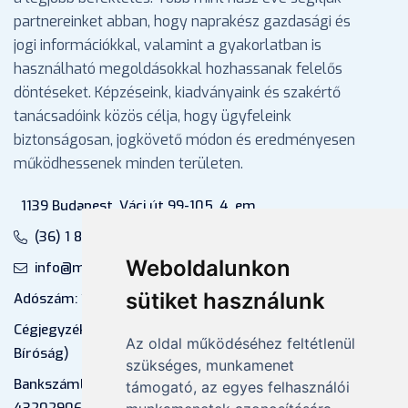
partnereinket abban, hogy naprakész gazdasági és
jogi információkkal, valamint a gyakorlatban is
használható megoldásokkal hozhassanak felelős
döntéseket. Képzéseink, kiadványaink és szakértő
tanácsadóink közös célja, hogy ügyfeleink
biztonságosan, jogkövető módon és eredményesen
működhessenek minden területen.
1139 Budapest, Váci út 99-105. 4. em.
(36) 1 880 76 00
Weboldalunkon
info@mprx.hu
sütiket használunk
Adószám: 13598145-2-41
Cégjegyzékszám: 01-09-883770 (Fővárosi
Az oldal működéséhez feltétlenül
Bíróság)
szükséges, munkamenet
Bankszámlaszám: CIB Bank, 10700581-
támogató, az egyes felhasználói