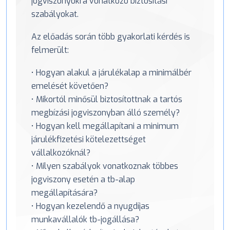
jogviszonyokra vonatkozó biztosítási
szabályokat.
Az előadás során több gyakorlati kérdés is
felmerült:
• Hogyan alakul a járulékalap a minimálbér
emelését követően?
• Mikortól minősül biztosítottnak a tartós
megbízási jogviszonyban álló személy?
• Hogyan kell megállapítani a minimum
járulékfizetési kötelezettséget
vállalkozóknál?
• Milyen szabályok vonatkoznak többes
jogviszony esetén a tb-alap
megállapítására?
• Hogyan kezelendő a nyugdíjas
munkavállalók tb-jogállása?