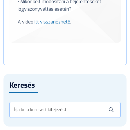
• Mikor kell módosítani a bejelentéseket
jogviszonyváltás esetén?
A videó
itt visszanézhető
.
Keresés