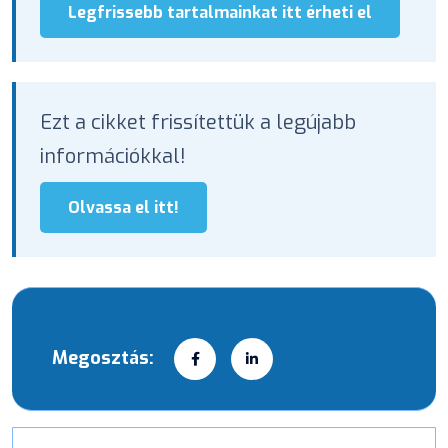
Legfrissebb tartalmainkat itt érheti el
Ezt a cikket frissítettük a legújabb
információkkal!
Olvassa el itt!
Megosztás: