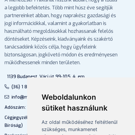
a legjobb befektetés. Több mint húsz éve segítjük
partnereinket abban, hogy naprakész gazdasági és
jogi információkkal, valamint a gyakorlatban is
használható megoldásokkal hozhassanak felelős
döntéseket. Képzéseink, kiadványaink és szakértő
tanácsadóink közös célja, hogy ügyfeleink
biztonságosan, jogkövető módon és eredményesen
működhessenek minden területen.
1139 Budapest, Váci út 99-105. 4. em.
(36) 1 880 76 00
Weboldalunkon
info@mprx.hu
sütiket használunk
Adószám: 13598145-2-41
Cégjegyzékszám: 01-09-883770 (Fővárosi
Az oldal működéséhez feltétlenül
Bíróság)
szükséges, munkamenet