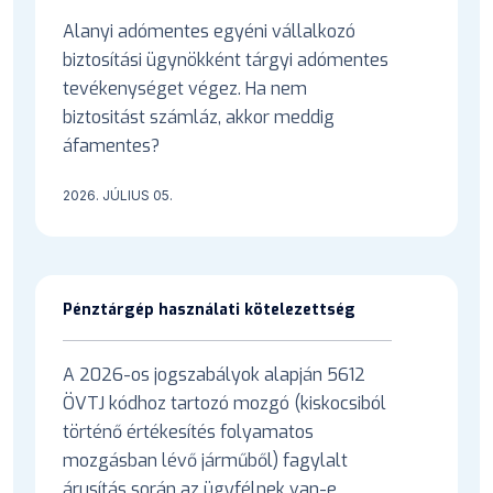
Alanyi adómentes egyéni vállalkozó
biztosítási ügynökként tárgyi adómentes
tevékenységet végez. Ha nem
biztositást számláz, akkor meddig
áfamentes?
2026. JÚLIUS 05.
Pénztárgép használati kötelezettség
A 2026-os jogszabályok alapján 5612
ÖVTJ kódhoz tartozó mozgó (kiskocsiból
történő értékesítés folyamatos
mozgásban lévő járműből) fagylalt
árusítás során az ügyfélnek van-e