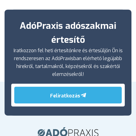
AdóPraxis adószakmai
értesítő
Iratkozzon fel heti értesítőnkre és értesüljön Ön is
rendszeresen az AdóPraxisban elérhető legújabb
hírekről, tartalmakról, képzésekről és szakértői
elemzésekről!
Feliratkozás