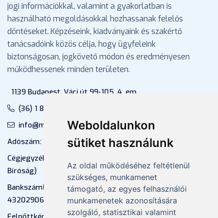
jogi információkkal, valamint a gyakorlatban is
használható megoldásokkal hozhassanak felelős
döntéseket. Képzéseink, kiadványaink és szakértő
tanácsadóink közös célja, hogy ügyfeleink
biztonságosan, jogkövető módon és eredményesen
működhessenek minden területen.
1139 Budapest, Váci út 99-105. 4. em.
(36) 1 880 76 00
Weboldalunkon
info@mprx.hu
sütiket használunk
Adószám: 13598145-2-41
Cégjegyzékszám: 01-09-883770 (Fővárosi
Az oldal működéséhez feltétlenül
Bíróság)
szükséges, munkamenet
Bankszámlaszám: CIB Bank, 10700581-
támogató, az egyes felhasználói
43202906-51100005
munkamenetek azonosítására
szolgáló, statisztikai valamint
Felnőttképzési nyilvántartási szám: