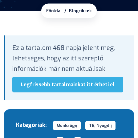
Főoldal
Blogcikkek
Ez a tartalom 468 napja jelent meg,
lehetséges, hogy az itt szereplő
információk már nem aktuálisak.
Legfrissebb tartalmainkat itt érheti el
Kategóriák:
Munkaügy
TB, Nyugdíj