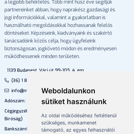
a legjobb befektetés. Több mint húsz éve segítjük
partnereinket abban, hogy naprakész gazdasági és
jogi információkkal, valamint a gyakorlatban is
használható megoldásokkal hozhassanak felelős
döntéseket. Képzéseink, kiadványaink és szakértő
tanácsadóink közös célja, hogy ügyfeleink
biztonságosan, jogkövető módon és eredményesen
működhessenek minden területen.
1139 Budapest, Váci út 99-105. 4. em.
(36) 1 880 76 00
Weboldalunkon
info@mprx.hu
sütiket használunk
Adószám: 13598145-2-41
Cégjegyzékszám: 01-09-883770 (Fővárosi
Az oldal működéséhez feltétlenül
Bíróság)
szükséges, munkamenet
Bankszámlaszám: CIB Bank, 10700581-
támogató, az egyes felhasználói