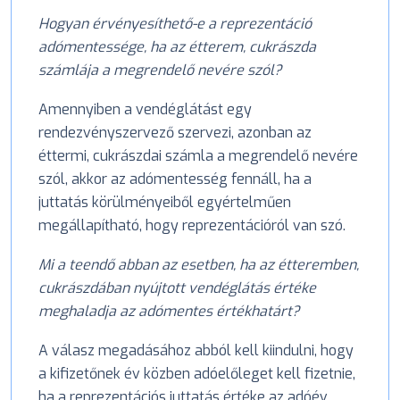
Hogyan érvényesíthető-e a reprezentáció
adómentessége, ha az étterem, cukrászda
számlája a megrendelő nevére szól?
Amennyiben a vendéglátást egy
rendezvényszervező szervezi, azonban az
éttermi, cukrászdai számla a megrendelő nevére
szól, akkor az adómentesség fennáll, ha a
juttatás körülményeiből egyértelműen
megállapítható, hogy reprezentációról van szó.
Mi a teendő abban az esetben, ha az étteremben,
cukrászdában nyújtott vendéglátás értéke
meghaladja az adómentes értékhatárt?
A válasz megadásához abból kell kiindulni, hogy
a kifizetőnek év közben adóelőleget kell fizetnie,
ha a reprezentációs juttatás értéke az adóév