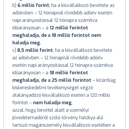
b)
6 millió forint
, ha a kisvállalkozó bevétele az
adóévben – 12 hónapnál rövidebb adóév esetén
napi arányosítással 12 hónapra számítva
időarányosan – a
12 millió forintot
meghaladja, de a 18 millió forintot nem
haladja meg
,
c)
8,5 millió forint
, ha a kisvállalkozó bevétele
az adóévben – 12 hónapnál rövidebb adóév
esetén napi arányosítással 12 hónapra számítva
időarányosan – a
18 millió forintot
meghaladja, de a 25 millió forintot
– kizárólag
kiskereskedelmi tevékenységet végző
átalányadózó kisvállalkozó esetén a 120 millió
forintot –
nem haladja meg
,
azzal, hogy bevétel alatt a személyi
jövedelemadóról szóló törvény hatálya alá
tartozó magánszemély kisvállalkozó esetében a