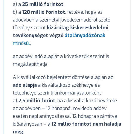
a) a
25 millió forintot
,
b) a
120 millió forintot
, feltéve, hogy az
adóévben a személyi jövedelemadóról szóló
törvény szerint
kizárólag kiskereskedelmi
tevékenységet végző
átalányadózónak
minősül
,
az adóévi adó alapját a következők szerint is
megállapíthatja:
A kisvállalkozó bejelentett döntése alapján az
adó alapja
a kisvállalkozó székhelye és
telephelye szerinti önkormányzatonként
a)
2,5 millió forint
, ha a kisvállalkozó bevétele
az adóévben – 12 hónapnál rövidebb adóév
esetén napi arányosítással 12 hónapra számítva
időarányosan – a
12 millió forintot nem haladja
meg
,