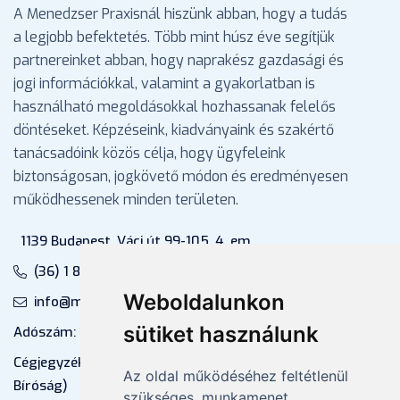
A Menedzser Praxisnál hiszünk abban, hogy a tudás
a legjobb befektetés. Több mint húsz éve segítjük
partnereinket abban, hogy naprakész gazdasági és
jogi információkkal, valamint a gyakorlatban is
használható megoldásokkal hozhassanak felelős
döntéseket. Képzéseink, kiadványaink és szakértő
tanácsadóink közös célja, hogy ügyfeleink
biztonságosan, jogkövető módon és eredményesen
működhessenek minden területen.
1139 Budapest, Váci út 99-105. 4. em.
(36) 1 880 76 00
Weboldalunkon
info@mprx.hu
sütiket használunk
Adószám: 13598145-2-41
Cégjegyzékszám: 01-09-883770 (Fővárosi
Az oldal működéséhez feltétlenül
Bíróság)
szükséges, munkamenet