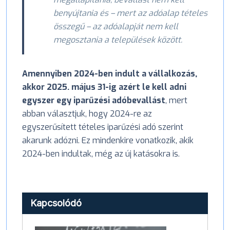
benyújtania és – mert az adóalap tételes
összegű – az adóalapját nem kell
megosztania a települések között.
Amennyiben 2024-ben indult a vállalkozás,
akkor 2025. május 31-ig azért le kell adni
egyszer egy iparűzési adóbevallást
, mert
abban választjuk, hogy 2024-re az
egyszerűsített tételes iparűzési adó szerint
akarunk adózni. Ez mindenkire vonatkozik, akik
2024-ben indultak, még az új katásokra is.
Kapcsolódó