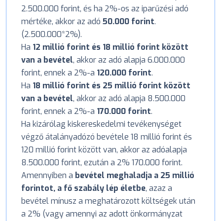
2.500.000 forint, és ha 2%-os az iparűzési adó
mértéke, akkor az adó
50.000 forint
.
(2.500.000*2%).
Ha
12 millió forint és 18 millió forint között
van a bevétel
, akkor az adó alapja 6.000.000
forint, ennek a 2%-a
120.000 forint
.
Ha
18 millió forint és 25 millió forint között
van a bevétel
, akkor az adó alapja 8.500.000
forint, ennek a 2%-a
170.000 forint
.
Ha kizárólag kiskereskedelmi tevékenységet
végző átalányadózó bevétele 18 millió forint és
120 millió forint között van, akkor az adóalapja
8.500.000 forint, ezután a 2% 170.000 forint.
Amennyiben a
bevétel meghaladja a 25 millió
forintot, a fő szabály lép életbe
, azaz a
bevétel mínusz a meghatározott költségek után
a 2% (vagy amennyi az adott önkormányzat