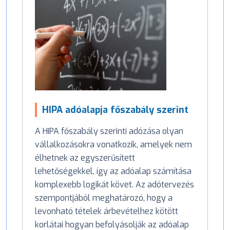
HIPA adóalapja főszabály szerint
A HIPA főszabály szerinti adózása olyan
vállalkozásokra vonatkozik, amelyek nem
élhetnek az egyszerűsített
lehetőségekkel, így az adóalap számítása
komplexebb logikát követ. Az adótervezés
szempontjából meghatározó, hogy a
levonható tételek árbevételhez kötött
korlátai hogyan befolyásolják az adóalap