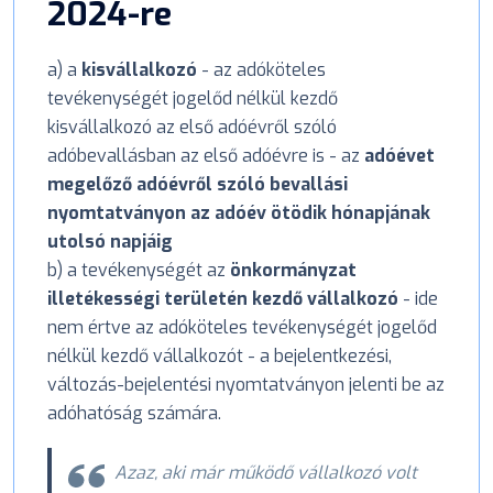
2024-re
a) a
kisvállalkozó
- az adóköteles
tevékenységét jogelőd nélkül kezdő
kisvállalkozó az első adóévről szóló
adóbevallásban az első adóévre is - az
adóévet
megelőző adóévről szóló bevallási
nyomtatványon az adóév ötödik hónapjának
utolsó napjáig
b) a tevékenységét az
önkormányzat
illetékességi területén kezdő vállalkozó
- ide
nem értve az adóköteles tevékenységét jogelőd
nélkül kezdő vállalkozót - a bejelentkezési,
változás-bejelentési nyomtatványon jelenti be az
adóhatóság számára.
Azaz, aki már működő vállalkozó volt