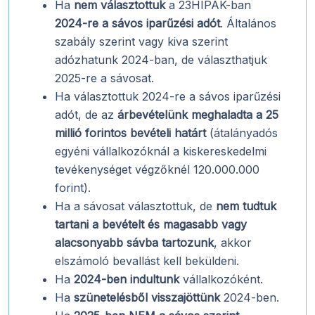
Ha
nem választottuk
a 23HIPAK-ban
2024-re a sávos iparűzési adót
. Általános
szabály szerint vagy kiva szerint
adózhatunk 2024-ban, de választhatjuk
2025-re a sávosat.
Ha választottuk 2024-re a sávos iparűzési
adót, de az
árbevételünk meghaladta a 25
millió forintos bevételi határt
(átalányadós
egyéni vállalkozóknál a kiskereskedelmi
tevékenységet végzőknél 120.000.000
forint).
Ha a sávosat választottuk, de
nem tudtuk
tartani a bevételt és magasabb vagy
alacsonyabb sávba tartozunk
, akkor
elszámoló bevallást kell beküldeni.
Ha
2024-ben indultunk
vállalkozóként.
Ha
szünetelésből visszajöttünk
2024-ben.