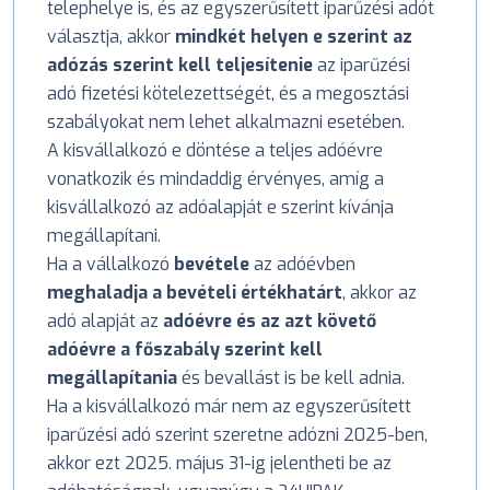
telephelye is, és az egyszerűsített iparűzési adót
választja, akkor
mindkét helyen e szerint az
adózás szerint kell teljesítenie
az iparűzési
adó fizetési kötelezettségét, és a megosztási
szabályokat nem lehet alkalmazni esetében.
A kisvállalkozó e döntése a teljes adóévre
vonatkozik és mindaddig érvényes, amíg a
kisvállalkozó az adóalapját e szerint kívánja
megállapítani.
Ha a vállalkozó
bevétele
az adóévben
meghaladja a bevételi értékhatárt
, akkor az
adó alapját az
adóévre és az azt követő
adóévre a főszabály szerint kell
megállapítania
és bevallást is be kell adnia.
Ha a kisvállalkozó már nem az egyszerűsített
iparűzési adó szerint szeretne adózni 2025-ben,
akkor ezt 2025. május 31-ig jelentheti be az