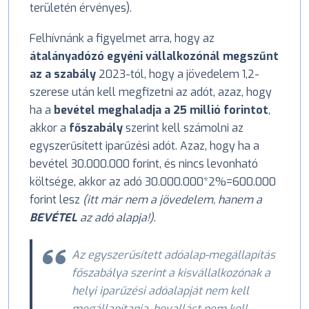
területén érvényes).
Felhívnánk a figyelmet arra, hogy az
átalányadózó egyéni vállalkozónál megszűnt
az a szabály
2023-tól, hogy a jövedelem 1,2-
szerese után kell megfizetni az adót, azaz, hogy
ha a
bevétel meghaladja a 25 millió forintot
,
akkor a
főszabály
szerint kell számolni az
egyszerűsített iparűzési adót. Azaz, hogy ha a
bevétel 30.000.000 forint, és nincs levonható
költsége, akkor az adó 30.000.000*2%=600.000
forint lesz
(itt már nem a jövedelem, hanem a
BEVÉTEL
az adó alapja!)
.
Az egyszerűsített adóalap-megállapítás
főszabálya szerint a kisvállalkozónak a
helyi iparűzési adóalapját nem kell
megállapítania, bevallást nem kell