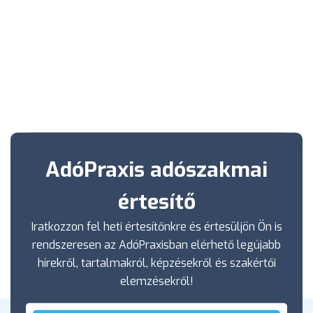
AdóPraxis adószakmai
értesítő
Iratkozzon fel heti értesítőnkre és értesüljön Ön is
rendszeresen az AdóPraxisban elérhető legújabb
hírekről, tartalmakról, képzésekről és szakértői
elemzésekről!