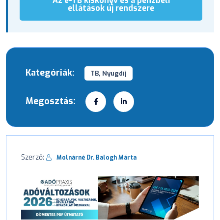
Az e-TB kiskönyv és a pénzbeli
ellátások új rendszere
Kategóriák:
TB, Nyugdíj
Megosztás:
Szerző:
Molnárné Dr. Balogh Márta