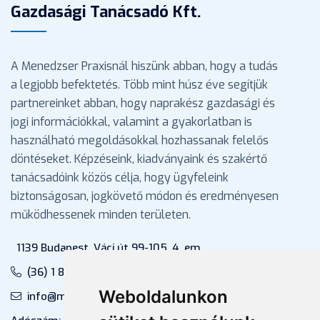
Gazdasági Tanácsadó Kft.
A Menedzser Praxisnál hiszünk abban, hogy a tudás
a legjobb befektetés. Több mint húsz éve segítjük
partnereinket abban, hogy naprakész gazdasági és
jogi információkkal, valamint a gyakorlatban is
használható megoldásokkal hozhassanak felelős
döntéseket. Képzéseink, kiadványaink és szakértő
tanácsadóink közös célja, hogy ügyfeleink
biztonságosan, jogkövető módon és eredményesen
működhessenek minden területen.
1139 Budapest, Váci út 99-105. 4. em.
(36) 1 880 76 00
Weboldalunkon
info@mprx.hu