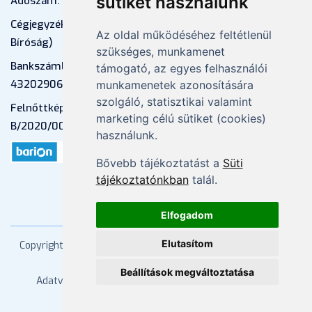
sütiket használunk
Adószám: 13598145-2-41
Cégjegyzékszám: 01-09-883770 (Fővárosi
Az oldal működéséhez feltétlenül
Bíróság)
szükséges, munkamenet
Bankszámlaszám: CIB Bank, 10700581-
támogató, az egyes felhasználói
43202906-51100005
munkamenetek azonosítására
szolgáló, statisztikai valamint
Felnőttképzési nyilvántartási szám:
marketing célú sütiket (cookies)
B/2020/000053
használunk.
Bővebb tájékoztatást a
Süti
tájékoztatónkban
talál.
Elfogadom
Elutasítom
Copyright
2026 Mprx. Minden jog fenntartva
Menedzser
Praxis Kft
Beállítások megváltoztatása
Adatvédelem
ÁSZF
Impresszum
Kapcsolat
Súgó/GYIK