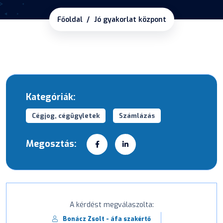
Főoldal
Jó gyakorlat központ
Kategóriák:
Cégjog, cégügyletek
Számlázás
Megosztás:
A kérdést megválaszolta:
Bonácz Zsolt - áfa szakértő