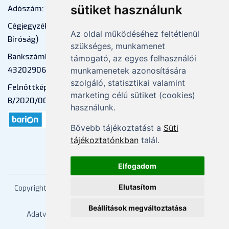
sütiket használunk
Adószám: 13598145-2-41
Cégjegyzékszám: 01-09-883770 (Fővárosi
Az oldal működéséhez feltétlenül
Bíróság)
szükséges, munkamenet
Bankszámlaszám: CIB Bank, 10700581-
támogató, az egyes felhasználói
43202906-51100005
munkamenetek azonosítására
szolgáló, statisztikai valamint
Felnőttképzési nyilvántartási szám:
marketing célú sütiket (cookies)
B/2020/000053
használunk.
Bővebb tájékoztatást a
Süti
tájékoztatónkban
talál.
Elfogadom
Elutasítom
Copyright
2026 Mprx. Minden jog fenntartva
Menedzser
Praxis Kft
Beállítások megváltoztatása
Adatvédelem
ÁSZF
Impresszum
Kapcsolat
Súgó/GYIK