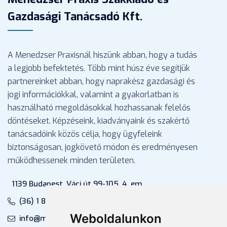
Gazdasági Tanácsadó Kft.
A Menedzser Praxisnál hiszünk abban, hogy a tudás
a legjobb befektetés. Több mint húsz éve segítjük
partnereinket abban, hogy naprakész gazdasági és
jogi információkkal, valamint a gyakorlatban is
használható megoldásokkal hozhassanak felelős
döntéseket. Képzéseink, kiadványaink és szakértő
tanácsadóink közös célja, hogy ügyfeleink
biztonságosan, jogkövető módon és eredményesen
működhessenek minden területen.
1139 Budapest, Váci út 99-105. 4. em.
(36) 1 880 76 00
Weboldalunkon
info@mprx.hu