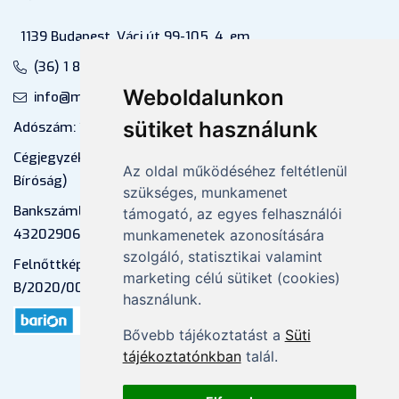
1139 Budapest, Váci út 99-105. 4. em.
(36) 1 880 76 00
Weboldalunkon
info@mprx.hu
sütiket használunk
Adószám: 13598145-2-41
Cégjegyzékszám: 01-09-883770 (Fővárosi
Az oldal működéséhez feltétlenül
Bíróság)
szükséges, munkamenet
Bankszámlaszám: CIB Bank, 10700581-
támogató, az egyes felhasználói
43202906-51100005
munkamenetek azonosítására
szolgáló, statisztikai valamint
Felnőttképzési nyilvántartási szám:
marketing célú sütiket (cookies)
B/2020/000053
használunk.
Bővebb tájékoztatást a
Süti
tájékoztatónkban
talál.