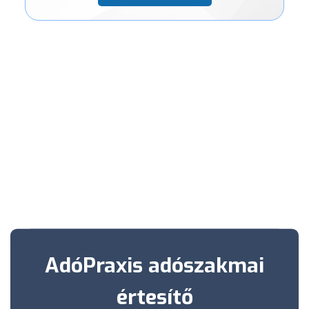
AdóPraxis adószakmai
értesítő