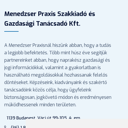
Menedzser Praxis Szakkiadó és
Gazdasági Tanácsadó Kft.
A Menedzser Praxisnál hiszünk abban, hogy a tudás
a legjobb befektetés. Több mint húsz éve segítjük
partnereinket abban, hogy naprakész gazdasági és
jogi információkkal, valamint a gyakorlatban is
használható megoldásokkal hozhassanak felelős
döntéseket. Képzéseink, kiadványaink és szakértő
tanácsadóink közös célja, hogy ügyfeleink
biztonságosan, jogkövető módon és eredményesen
működhessenek minden területen.
1139 Budapest, Váci út 99-105. 4. em.
(36) 1 880 76 00