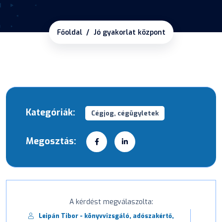
Főoldal
Jó gyakorlat központ
Kategóriák:
Cégjog, cégügyletek
Megosztás:
A kérdést megválaszolta:
Leipán Tibor - könyvvizsgáló, adószakértő,