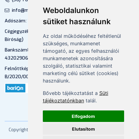
Weboldalunkon
info@mprx.hu
sütiket használunk
Adószám: 13598145-2-41
Cégjegyzékszám: 01-09-883770 (Fővárosi
Az oldal működéséhez feltétlenül
Bíróság)
szükséges, munkamenet
Bankszámlaszám: CIB Bank, 10700581-
támogató, az egyes felhasználói
43202906-51100005
munkamenetek azonosítására
szolgáló, statisztikai valamint
Felnőttképzési nyilvántartási szám:
marketing célú sütiket (cookies)
B/2020/000053
használunk.
Bővebb tájékoztatást a
Süti
tájékoztatónkban
talál.
Elfogadom
Elutasítom
Copyright
2026 Mprx. Minden jog fenntartva
Menedzser
Praxis Kft