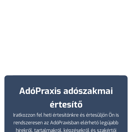
AdóPraxis adószakmai
értesítő
Iratkozzon fel heti értesítőnkre és értesüljön Ön is
rendszeresen az AdóPraxisban elérhető legújabb
hírekről, tartalmakról, képzésekről és szakértői