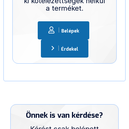
ki kötelezettségek nélkül
a terméket.
Belépek
Érdekel
Önnek is van kérdése?
Kérést csak belépett