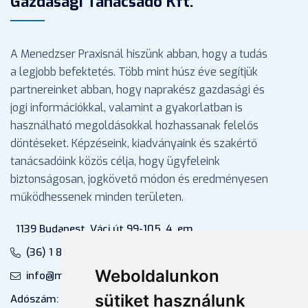
Gazdasági Tanácsadó Kft.
A Menedzser Praxisnál hiszünk abban, hogy a tudás
a legjobb befektetés. Több mint húsz éve segítjük
partnereinket abban, hogy naprakész gazdasági és
jogi információkkal, valamint a gyakorlatban is
használható megoldásokkal hozhassanak felelős
döntéseket. Képzéseink, kiadványaink és szakértő
tanácsadóink közös célja, hogy ügyfeleink
biztonságosan, jogkövető módon és eredményesen
működhessenek minden területen.
1139 Budapest, Váci út 99-105. 4. em.
(36) 1 880 76 00
Weboldalunkon
info@mprx.hu
sütiket használunk
Adószám: 13598145-2-41