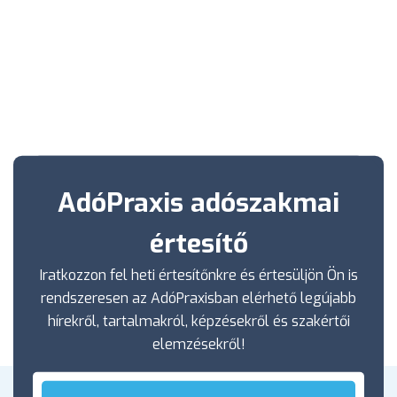
AdóPraxis adószakmai
értesítő
Iratkozzon fel heti értesítőnkre és értesüljön Ön is
rendszeresen az AdóPraxisban elérhető legújabb
hírekről, tartalmakról, képzésekről és szakértői
elemzésekről!