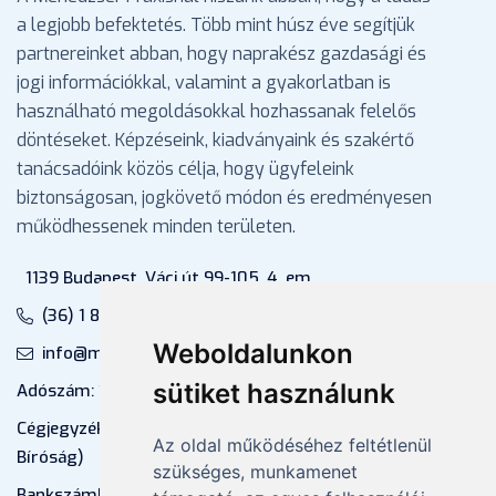
a legjobb befektetés. Több mint húsz éve segítjük
partnereinket abban, hogy naprakész gazdasági és
jogi információkkal, valamint a gyakorlatban is
használható megoldásokkal hozhassanak felelős
döntéseket. Képzéseink, kiadványaink és szakértő
tanácsadóink közös célja, hogy ügyfeleink
biztonságosan, jogkövető módon és eredményesen
működhessenek minden területen.
1139 Budapest, Váci út 99-105. 4. em.
(36) 1 880 76 00
Weboldalunkon
info@mprx.hu
sütiket használunk
Adószám: 13598145-2-41
Cégjegyzékszám: 01-09-883770 (Fővárosi
Az oldal működéséhez feltétlenül
Bíróság)
szükséges, munkamenet
Bankszámlaszám: CIB Bank, 10700581-