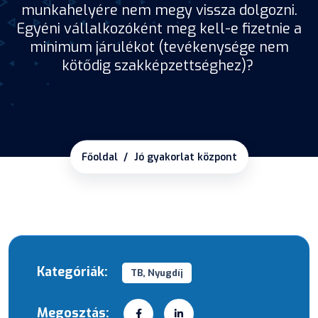
munkahelyére nem megy vissza dolgozni.
Egyéni vállalkozóként meg kell-e fizetnie a
minimum járulékot (tevékenysége nem
kötődig szakképzettséghez)?
Főoldal
Jó gyakorlat központ
Kategóriák:
TB, Nyugdíj
Megosztás: