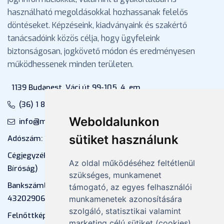
használható megoldásokkal hozhassanak felelős
döntéseket. Képzéseink, kiadványaink és szakértő
tanácsadóink közös célja, hogy ügyfeleink
biztonságosan, jogkövető módon és eredményesen
működhessenek minden területen.
1139 Budapest, Váci út 99-105. 4. em.
(36) 1 880 76 00
Weboldalunkon
info@mprx.hu
sütiket használunk
Adószám: 13598145-2-41
Cégjegyzékszám: 01-09-883770 (Fővárosi
Az oldal működéséhez feltétlenül
Bíróság)
szükséges, munkamenet
Bankszámlaszám: CIB Bank, 10700581-
támogató, az egyes felhasználói
43202906-51100005
munkamenetek azonosítására
szolgáló, statisztikai valamint
Felnőttképzési nyilvántartási szám:
marketing célú sütiket (cookies)