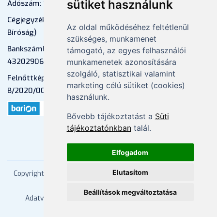
sütiket használunk
Adószám: 13598145-2-41
Cégjegyzékszám: 01-09-883770 (Fővárosi
Az oldal működéséhez feltétlenül
Bíróság)
szükséges, munkamenet
Bankszámlaszám: CIB Bank, 10700581-
támogató, az egyes felhasználói
43202906-51100005
munkamenetek azonosítására
szolgáló, statisztikai valamint
Felnőttképzési nyilvántartási szám:
marketing célú sütiket (cookies)
B/2020/000053
használunk.
Bővebb tájékoztatást a
Süti
tájékoztatónkban
talál.
Elfogadom
Elutasítom
Copyright
2026 Mprx. Minden jog fenntartva
Menedzser
Praxis Kft
Beállítások megváltoztatása
Adatvédelem
ÁSZF
Impresszum
Kapcsolat
Súgó/GYIK