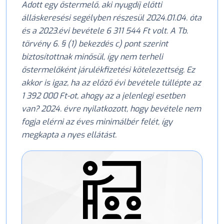
Adott egy őstermelő, aki nyugdíj előtti
álláskeresési segélyben részesül 2024.01.04. óta
és a 2023.évi bevétele 6 311 544 Ft volt. A Tb.
törvény 6. § (1) bekezdés c) pont szerint
biztosítottnak minősül, így nem terheli
őstermelőként járulékfizetési kötelezettség. Ez
akkor is igaz, ha az előző évi bevétele túllépte az
1 392 000 Ft-ot, ahogy az a jelenlegi esetben
van? 2024. évre nyilatkozott, hogy bevétele nem
fogja elérni az éves minimálbér felét, így
megkapta a nyes ellátást.