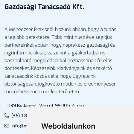
Gazdasági Tanácsadó Kft.
A Menedzser Praxisnál hiszünk abban, hogy a tudás
a legjobb befektetés. Több mint húsz éve segítjük
partnereinket abban, hogy naprakész gazdasági és
jogi információkkal, valamint a gyakorlatban is
használható megoldásokkal hozhassanak felelős
döntéseket. Képzéseink, kiadványaink és szakértő
tanácsadóink közös célja, hogy ügyfeleink
biztonságosan, jogkövető módon és eredményesen
működhessenek minden területen.
1139 Budapest, Váci út 99-105. 4. em.
(36) 1 880 76 00
Weboldalunkon
info@mprx.hu