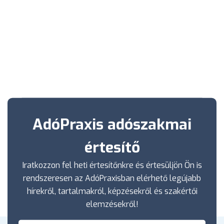
AdóPraxis adószakmai
értesítő
Iratkozzon fel heti értesítőnkre és értesüljön Ön is
rendszeresen az AdóPraxisban elérhető legújabb
hírekről, tartalmakról, képzésekről és szakértői
elemzésekről!