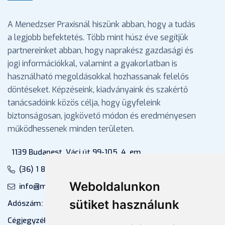
A Menedzser Praxisnál hiszünk abban, hogy a tudás
a legjobb befektetés. Több mint húsz éve segítjük
partnereinket abban, hogy naprakész gazdasági és
jogi információkkal, valamint a gyakorlatban is
használható megoldásokkal hozhassanak felelős
döntéseket. Képzéseink, kiadványaink és szakértő
tanácsadóink közös célja, hogy ügyfeleink
biztonságosan, jogkövető módon és eredményesen
működhessenek minden területen.
1139 Budapest, Váci út 99-105. 4. em.
(36) 1 880 76 00
Weboldalunkon
info@mprx.hu
sütiket használunk
Adószám: 13598145-2-41
Cégjegyzékszám: 01-09-883770 (Fővárosi