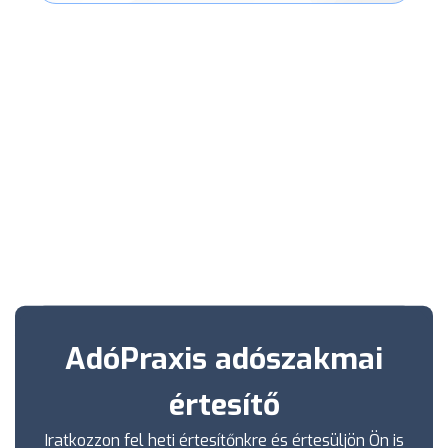
AdóPraxis adószakmai
értesítő
Iratkozzon fel heti értesítőnkre és értesüljön Ön is