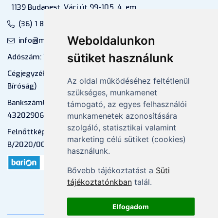
1139 Budapest, Váci út 99-105. 4. em.
(36) 1 880 76 00
Weboldalunkon
info@mprx.hu
sütiket használunk
Adószám: 13598145-2-41
Cégjegyzékszám: 01-09-883770 (Fővárosi
Az oldal működéséhez feltétlenül
Bíróság)
szükséges, munkamenet
Bankszámlaszám: CIB Bank, 10700581-
támogató, az egyes felhasználói
43202906-51100005
munkamenetek azonosítására
szolgáló, statisztikai valamint
Felnőttképzési nyilvántartási szám:
marketing célú sütiket (cookies)
B/2020/000053
használunk.
Bővebb tájékoztatást a
Süti
tájékoztatónkban
talál.
Elfogadom