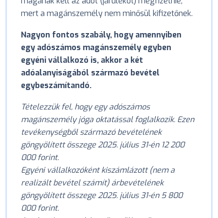
magának kell az adót (járulékot) megfizetnie,
mert a magánszemély nem minősül kifizetőnek.
Nagyon fontos szabály, hogy amennyiben
egy adószámos magánszemély egyben
egyéni vállalkozó is, akkor a két
adóalanyiságából származó bevétel
egybeszámítandó.
Tételezzük fel, hogy egy adószámos
magánszemély jóga oktatással foglalkozik. Ezen
tevékenységből származó bevételének
göngyölített összege 2025. július 31-én 12 200
000 forint.
Egyéni vállalkozóként kiszámlázott (nem a
realizált bevétel számít) árbevételének
göngyölített összege 2025. július 31-én 5 800
000 forint.