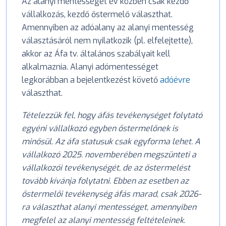
Az alanyi mentességet év közben csak kezdő
vállalkozás, kezdő őstermelő választhat.
Amennyiben az adóalany az alanyi mentesség
választásáról nem nyilatkozik (pl. elfelejtette),
akkor az Áfa tv. általános szabályait kell
alkalmaznia. Alanyi adómentességet
legkorábban a bejelentkezést követő
adóévre
választhat.
Tételezzük fel, hogy áfás tevékenységet folytató
egyéni vállalkozó egyben őstermelőnek is
minősül. Az áfa statusuk csak egyforma lehet. A
vállalkozó 2025. novemberében megszünteti a
vállalkozói tevékenységét, de az őstermelést
tovább kívánja folytatni. Ebben az esetben az
őstermelői tevékenység áfás marad, csak 2026-
ra választhat alanyi mentességet, amennyiben
megfelel az alanyi mentesség feltételeinek.