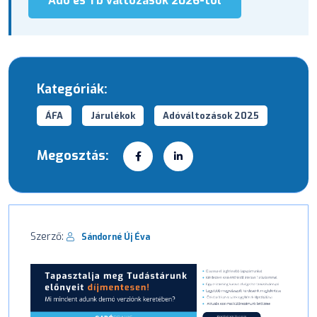
Adó és Tb változások 2026-tól
Kategóriák:
ÁFA
Járulékok
Adóváltozások 2025
Megosztás:
Szerző:
Sándorné Új Éva