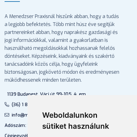
A Menedzser Praxisnál hiszünk abban, hogy a tudás
a legjobb befektetés. Több mint húsz éve segítjük
partnereinket abban, hogy naprakész gazdasági és
jogi információkkal, valamint a gyakorlatban is
használható megoldásokkal hozhassanak felelős
döntéseket. Képzéseink, kiadványaink és szakértő
tanácsadóink közös célja, hogy ügyfeleink
biztonságosan, jogkövető módon és eredményesen
működhessenek minden területen.
1139 Budapest, Váci út 99-105. 4. em.
(36) 1 880 76 00
Weboldalunkon
info@mprx.hu
sütiket használunk
Adószám: 13598145-2-41
Cégjegyzékszám: 01-09-883770 (Fővárosi