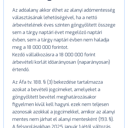
Az adóalany akkor élhet az alanyi adómentesség
választásának lehetőségével, ha a nettó
árbevételének éves szinten göngyölített összege
sem a tárgy naptári évet megelőző naptári
évben, sem a tárgy naptári évben nem haladja
meg a 18 000 000 forintot.
Kezdő vállalkozásra a 18 000 000 forint
árbevételi korlát időarányosan (naparányosan)
értendő.
Az Áfa tv. 188. § (3) bekezdése tartalmazza
azokat a bevételi jogcímeket, amelyeket a
göngyölített bevétel meghatározásakor
figyelmen kívül kell hagyni. ezek nem teljesen
azonosak azokkal a jogcímekkel, amikor az alanyi
mentes nem járhat el alanyi mentesként (193. §).
A felsorolásokban 2025. január 1-jétől változás