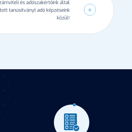
ámviteli és adószakértőink által
ított tanúsítványt adó képzéseink
közül!