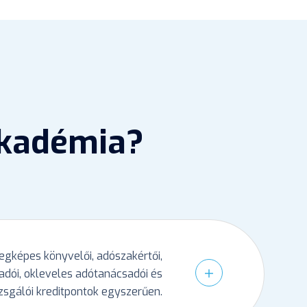
Akadémia?
egképes könyvelői, adószakértői,
dói, okleveles adótanácsadói és
zsgálói kreditpontok egyszerűen.