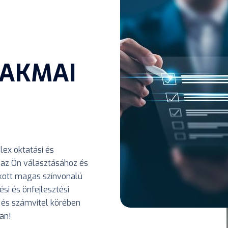
ZAKMAI
ex oktatási és
az Ön választásához és
kott magas színvonalú
si és önfejlesztési
 és számvitel körében
an!