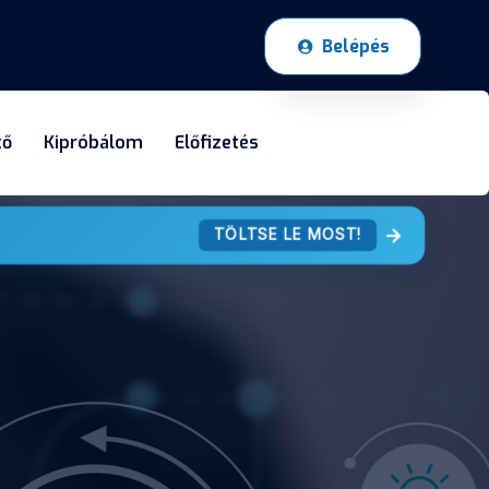
Belépés
tő
Kipróbálom
Előfizetés
TÖLTSE LE MOST!