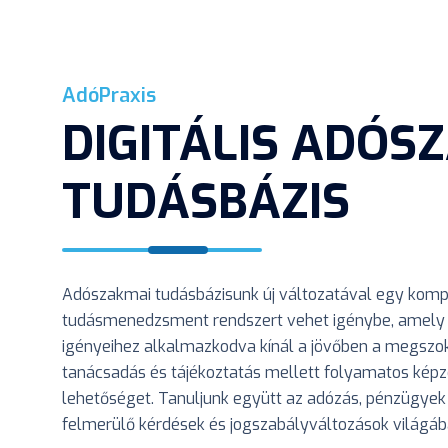
AdóPraxis
DIGITÁLIS ADÓS
TUDÁSBÁZIS
Adószakmai tudásbázisunk új változatával egy kompl
tudásmenedzsment rendszert vehet igénybe, amely 
igényeihez alkalmazkodva kínál a jövőben a megszo
tanácsadás és tájékoztatás mellett folyamatos képzé
lehetőséget. Tanuljunk együtt az adózás, pénzügyek
felmerülő kérdések és jogszabályváltozások világáb