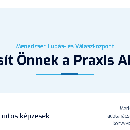
Menedzser Tudás- és Válaszközpont
osít Önnek a Praxis 
Mérl
pontos képzések
adótanácsa
könyvvi