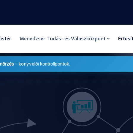
dástér
Menedzser Tudás- és Válaszközpont
Értesí
enőrzés
– könyvelői kontrollpontok.