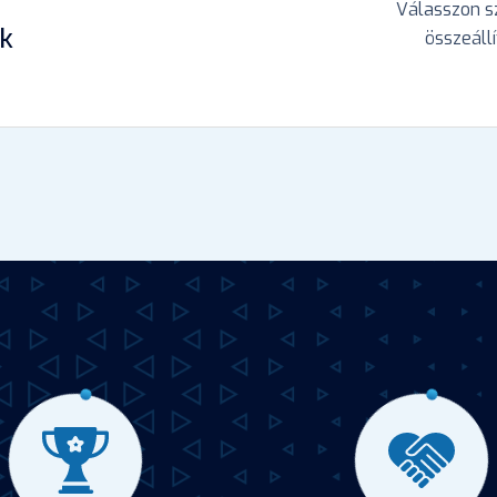
Válasszon sz
ek
összeáll