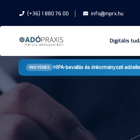
(+36) 1 880 76 00
info@mprx.hu
Digitális tu
HIPA-bevallás és önkormányzati adóell
INGYENES