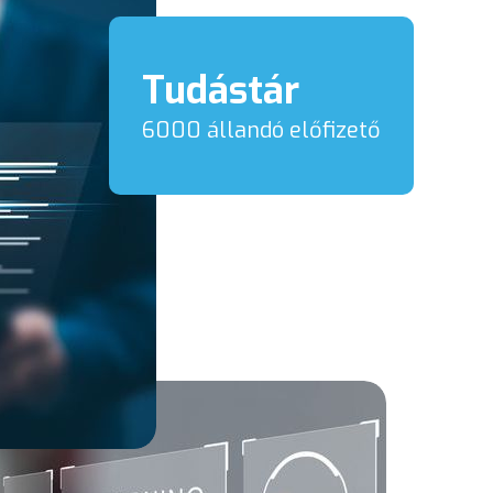
Tudástár
6000 állandó előfizető