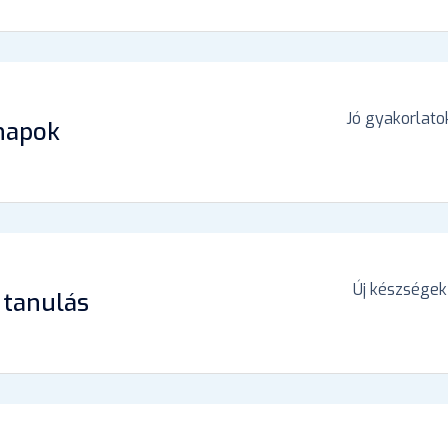
Jó gyakorlato
 napok
Új készségek 
 tanulás