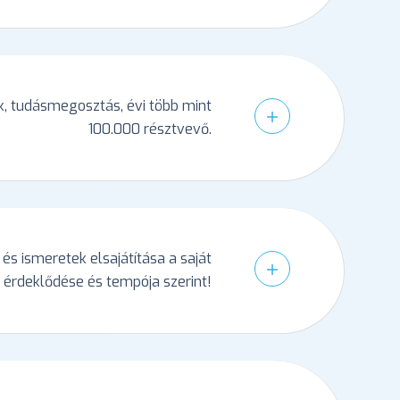
k, tudásmegosztás, évi több mint
100.000 résztvevő.
és ismeretek elsajátítása a saját
érdeklődése és tempója szerint!