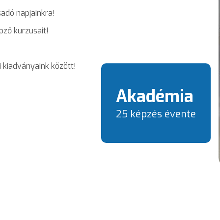
adó napjainkra!
pző kurzusait!
kiadványaink között!
Akadémia
25 képzés évente