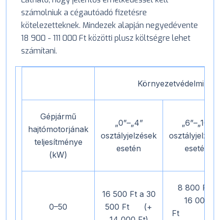
számolniuk a cégautóadó fizetésre
kötelezetteknek. Mindezek alapján negyedévente
18 900 - 111 000 Ft közötti plusz költségre lehet
számítani.
Környezetvédelmi oszt
Gépjármű
„0”–„4”
„6”–„10”
hajtómotorjának
osztályjelzések
osztályjelzés
teljesítménye
esetén
esetén
(kW)
8 800 Ft a
16 500 Ft a 30
16 000
0–50
500 Ft (+
Ft (+ 
14 000 Ft)