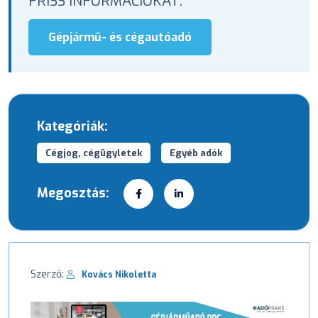
FRISS INFORMÁCIÓKAT:
Gépjármű- és cégautóadó
Kategóriák:
Cégjog, cégügyletek
Egyéb adók
Megosztás:
Szerző:
Kovács Nikoletta