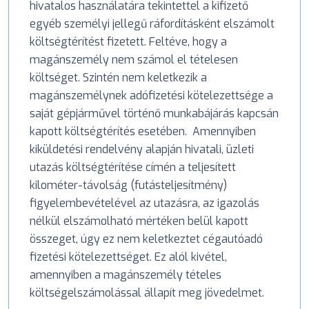
hivatalos használatára tekintettel a kifizető
egyéb személyi jellegű ráfordításként elszámolt
költségtérítést fizetett. Feltéve, hogy a
magánszemély nem számol el tételesen
költséget. Szintén nem keletkezik a
magánszemélynek adófizetési kötelezettsége a
saját gépjárművel történő munkabájárás kapcsán
kapott költségtérítés esetében. Amennyiben
kiküldetési rendelvény alapján hivatali, üzleti
utazás költségtérítése címén a teljesített
kilométer-távolság (futásteljesítmény)
figyelembevételével az utazásra, az igazolás
nélkül elszámolható mértéken belül kapott
összeget, úgy ez nem keletkeztet cégautóadó
fizetési kötelezettséget. Ez alól kivétel,
amennyiben a magánszemély tételes
költségelszámolással állapít meg jövedelmet.