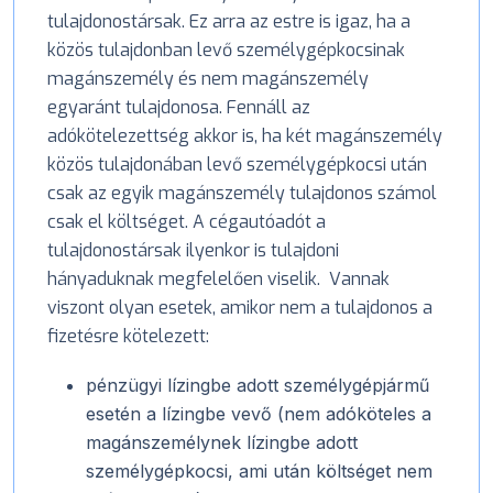
tulajdonostársak. Ez arra az estre is igaz, ha a
közös tulajdonban levő személygépkocsinak
magánszemély és nem magánszemély
egyaránt tulajdonosa. Fennáll az
adókötelezettség akkor is, ha két magánszemély
közös tulajdonában levő személygépkocsi után
csak az egyik magánszemély tulajdonos számol
csak el költséget. A cégautóadót a
tulajdonostársak ilyenkor is tulajdoni
hányaduknak megfelelően viselik. Vannak
viszont olyan esetek, amikor nem a tulajdonos a
fizetésre kötelezett:
pénzügyi lízingbe adott személygépjármű
esetén a lízingbe vevő (nem adóköteles a
magánszemélynek lízingbe adott
személygépkocsi, ami után költséget nem