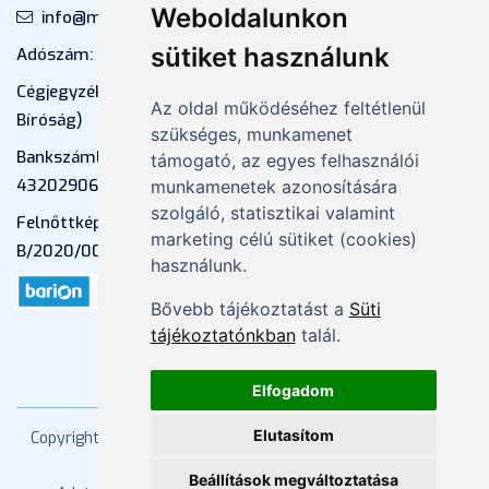
Weboldalunkon
info@mprx.hu
sütiket használunk
Adószám: 13598145-2-41
Cégjegyzékszám: 01-09-883770 (Fővárosi
Az oldal működéséhez feltétlenül
Bíróság)
szükséges, munkamenet
Bankszámlaszám: CIB Bank, 10700581-
támogató, az egyes felhasználói
43202906-51100005
munkamenetek azonosítására
szolgáló, statisztikai valamint
Felnőttképzési nyilvántartási szám:
marketing célú sütiket (cookies)
B/2020/000053
használunk.
Bővebb tájékoztatást a
Süti
tájékoztatónkban
talál.
Elfogadom
Elutasítom
Copyright
2026 Mprx. Minden jog fenntartva
Menedzser
Praxis Kft
Beállítások megváltoztatása