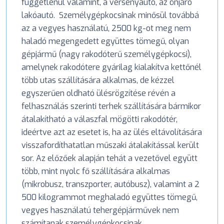
függetlenül valamint, a versenyautó, az önjáró
lakóautó. Személygépkocsinak minősül továbbá
az a vegyes használatú, 2500 kg-ot meg nem
haladó megengedett együttes tömegű, olyan
gépjármű (nagy rakodóterű személygépkocsi),
amelynek rakodótere gyárilag kialakítva kettőnél
több utas szállítására alkalmas, de kézzel
egyszerűen oldható ülésrögzítése révén a
felhasználás szerinti terhek szállítására bármikor
átalakítható a válaszfal mögötti rakodótér,
ideértve azt az esetet is, ha az ülés eltávolítására
visszafordíthatatlan műszaki átalakítással került
sor. Az előzőek alapján tehát a vezetővel együtt
több, mint nyolc fő szállítására alkalmas
(mikrobusz, transzporter, autóbusz), valamint a 2
500 kilogrammot meghaladó együttes tömegű,
vegyes használatú tehergépjárművek nem
számítanak személygépkocsinak.