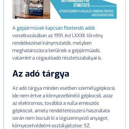
A
gépjárművek kapcsán fizetendő adók
vonatkozásában az 1991. évi LXXXII. törvény
rendelkezései iránymutatók, melyben
meghatározásra kerülnek a gépjárműadó,
valamint a cégautóadó részletszabályai is.
Az adó tárgya
Az adó tárgya minden esetben személygépkocsi,
ide nem értve a környezetkínélő gépkocsit, azaz
az elektromos, továbbá a nulla emissziós
gépkocsit, amely rendeltetésszerű használata
során nem bocsát ki a légszennyező anyagot,
környezetvédelmi osztályjelzése: 5Z.