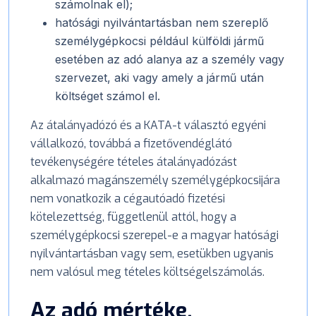
számolnak el);
hatósági nyilvántartásban nem szereplő
személygépkocsi például külföldi jármű
esetében az adó alanya az a személy vagy
szervezet, aki vagy amely a jármű után
költséget számol el.
Az átalányadózó és a KATA-t választó egyéni
vállalkozó, továbbá a fizetővendéglátó
tevékenységére tételes átalányadózást
alkalmazó magánszemély személygépkocsijára
nem vonatkozik a cégautóadó fizetési
kötelezettség, függetlenül attól, hogy a
személygépkocsi szerepel-e a magyar hatósági
nyilvántartásban vagy sem, esetükben ugyanis
nem valósul meg tételes költségelszámolás.
Az adó mértéke,