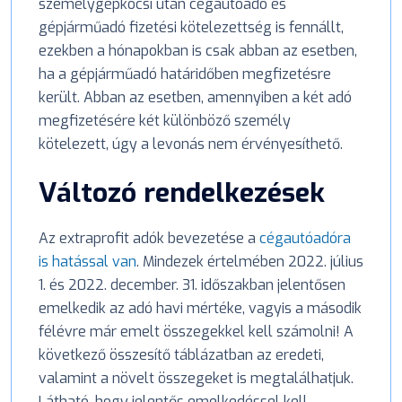
személygépkocsi után cégautóadó és
gépjárműadó fizetési kötelezettség is fennállt,
ezekben a hónapokban is csak abban az esetben,
ha a gépjárműadó határidőben megfizetésre
került. Abban az esetben, amennyiben a két adó
megfizetésére két különböző személy
kötelezett, úgy a levonás nem érvényesíthető.
Változó rendelkezések
Az extraprofit adók bevezetése a
cégautóadóra
is hatással van
. Mindezek értelmében 2022. július
1. és 2022. december. 31. időszakban jelentősen
emelkedik az adó havi mértéke, vagyis a második
félévre már emelt összegekkel kell számolni! A
következő összesítő táblázatban az eredeti,
valamint a növelt összegeket is megtalálhatjuk.
Látható, hogy jelentős emelkedéssel kell