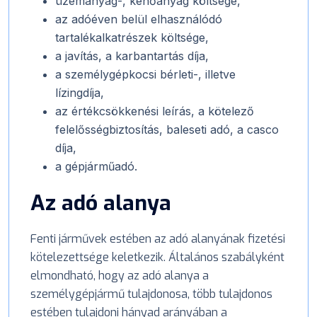
üzemanyag-, kenőanyag költsége,
az adóéven belül elhasználódó
tartalékalkatrészek költsége,
a javítás, a karbantartás díja,
a személygépkocsi bérleti-, illetve
lízingdíja,
az értékcsökkenési leírás, a kötelező
felelősségbiztosítás, baleseti adó, a casco
díja,
a gépjárműadó.
Az adó alanya
Fenti járművek estében az adó alanyának fizetési
kötelezettsége keletkezik. Általános szabályként
elmondható, hogy az adó alanya a
személygépjármű tulajdonosa, több tulajdonos
estében tulajdoni hányad arányában a