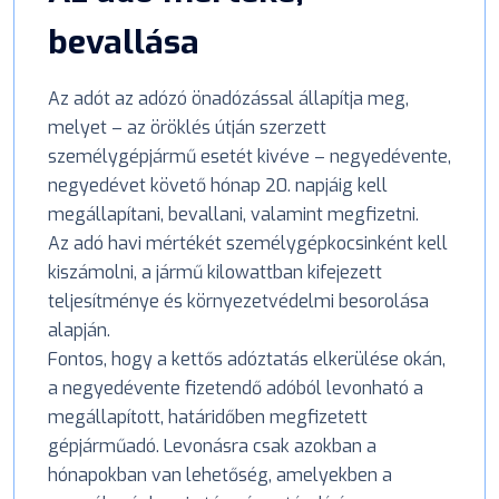
bevallása
Az adót az adózó önadózással állapítja meg,
melyet – az öröklés útján szerzett
személygépjármű esetét kivéve – negyedévente,
negyedévet követő hónap 20. napjáig kell
megállapítani, bevallani, valamint megfizetni.
Az adó havi mértékét személygépkocsinként kell
kiszámolni, a jármű kilowattban kifejezett
teljesítménye és környezetvédelmi besorolása
alapján.
Fontos, hogy a kettős adóztatás elkerülése okán,
a negyedévente fizetendő adóból levonható a
megállapított, határidőben megfizetett
gépjárműadó. Levonásra csak azokban a
hónapokban van lehetőség, amelyekben a