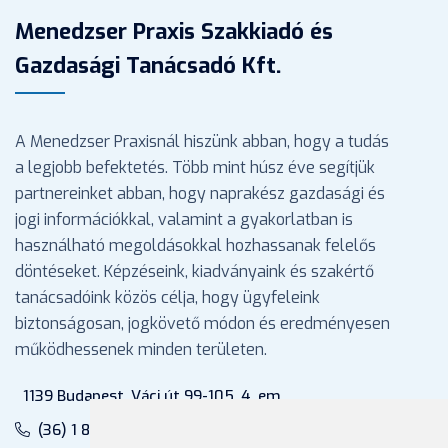
Menedzser Praxis Szakkiadó és
Gazdasági Tanácsadó Kft.
A Menedzser Praxisnál hiszünk abban, hogy a tudás
a legjobb befektetés. Több mint húsz éve segítjük
partnereinket abban, hogy naprakész gazdasági és
jogi információkkal, valamint a gyakorlatban is
használható megoldásokkal hozhassanak felelős
döntéseket. Képzéseink, kiadványaink és szakértő
tanácsadóink közös célja, hogy ügyfeleink
biztonságosan, jogkövető módon és eredményesen
működhessenek minden területen.
1139 Budapest, Váci út 99-105. 4. em.
(36) 1 880 76 00