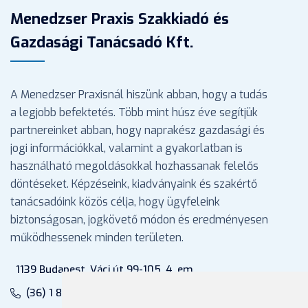
Menedzser Praxis Szakkiadó és
Gazdasági Tanácsadó Kft.
A Menedzser Praxisnál hiszünk abban, hogy a tudás
a legjobb befektetés. Több mint húsz éve segítjük
partnereinket abban, hogy naprakész gazdasági és
jogi információkkal, valamint a gyakorlatban is
használható megoldásokkal hozhassanak felelős
döntéseket. Képzéseink, kiadványaink és szakértő
tanácsadóink közös célja, hogy ügyfeleink
biztonságosan, jogkövető módon és eredményesen
működhessenek minden területen.
1139 Budapest, Váci út 99-105. 4. em.
(36) 1 880 76 00