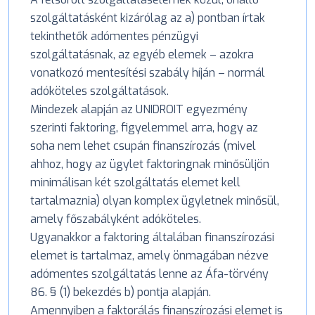
szolgáltatásként kizárólag az a) pontban írtak
tekinthetők adómentes pénzügyi
szolgáltatásnak, az egyéb elemek – azokra
vonatkozó mentesítési szabály híján – normál
adóköteles szolgáltatások.
Mindezek alapján az UNIDROIT egyezmény
szerinti faktoring, figyelemmel arra, hogy az
soha nem lehet csupán finanszírozás (mivel
ahhoz, hogy az ügylet faktoringnak minősüljön
minimálisan két szolgáltatás elemet kell
tartalmaznia) olyan komplex ügyletnek minősül,
amely főszabályként adóköteles.
Ugyanakkor a faktoring általában finanszírozási
elemet is tartalmaz, amely önmagában nézve
adómentes szolgáltatás lenne az Áfa-törvény
86. § (1) bekezdés b) pontja alapján.
Amennyiben a faktorálás finanszírozási elemet is