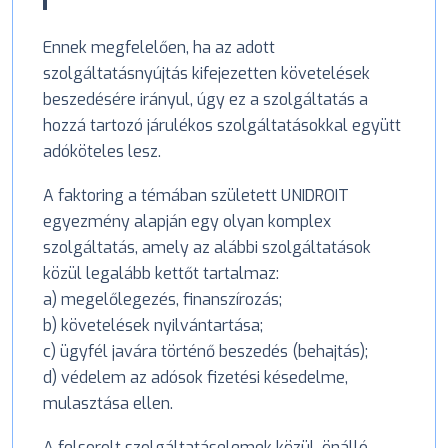
Ennek megfelelően, ha az adott
szolgáltatásnyújtás kifejezetten követelések
beszedésére irányul, úgy ez a szolgáltatás a
hozzá tartozó járulékos szolgáltatásokkal együtt
adóköteles lesz.
A faktoring a témában született UNIDROIT
egyezmény alapján egy olyan komplex
szolgáltatás, amely az alábbi szolgáltatások
közül legalább kettőt tartalmaz:
a) megelőlegezés, finanszírozás;
b) követelések nyilvántartása;
c) ügyfél javára történő beszedés (behajtás);
d) védelem az adósok fizetési késedelme,
mulasztása ellen.
A felsorolt szolgáltatáselemek közül, önálló