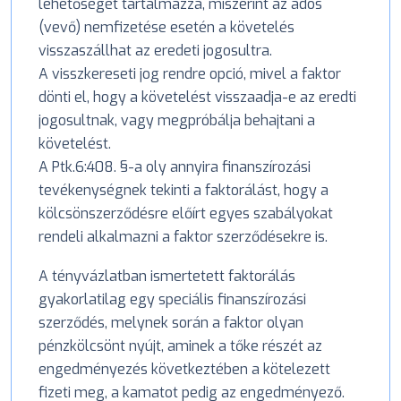
lehetőségét tartalmazza, miszerint az adós
(vevő) nemfizetése esetén a követelés
visszaszállhat az eredeti jogosultra.
A visszkereseti jog rendre opció, mivel a faktor
dönti el, hogy a követelést visszaadja-e az eredti
jogosultnak, vagy megpróbálja behajtani a
követelést.
A Ptk.6:408. §-a oly annyira finanszírozási
tevékenységnek tekinti a faktorálást, hogy a
kölcsönszerződésre előírt egyes szabályokat
rendeli alkalmazni a faktor szerződésekre is.
A tényvázlatban ismertetett faktorálás
gyakorlatilag egy speciális finanszírozási
szerződés, melynek során a faktor olyan
pénzkölcsönt nyújt, aminek a tőke részét az
engedményezés következtében a kötelezett
fizeti meg, a kamatot pedig az engedményező.