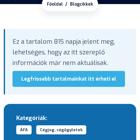
Főoldal
Blogcikkek
Ez a tartalom 815 napja jelent meg,
lehetséges, hogy az itt szereplő
információk már nem aktuálisak.
Legfrissebb tartalmainkat itt érheti el
Kategóriák:
ÁFA
Cégjog, cégügyletek