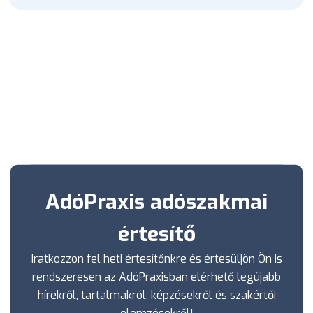
AdóPraxis adószakmai
értesítő
Iratkozzon fel heti értesítőnkre és értesüljön Ön is
rendszeresen az AdóPraxisban elérhető legújabb
hírekről, tartalmakról, képzésekről és szakértői
elemzésekről!