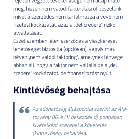
fejében végzett tevékenysége nem állapítható
meg, hiszen nem valódi faktorálásról beszélünk,
mivel a szerződés nem tartalmazza a vevő nem
fizetési kockázatát, azaz a „del credere” rizikó
átvállalását.
Ezzel szemben jelen szerződés a visszkereset
lehetőségét biztosítja (opciósan), vagyis más
néven „nem valódi faktoring”, amelynek lényege
abban áll, hogy a faktor nem vállalja be a „del
credere” kockázatot, de finanszírozást nyújt.
Kintlévőség behajtása
Az adóhatóság álláspontja szerint az Áfa-
törvény 86. § (1) bekezdés d) pontjában
kivételként szerepel a követelés
(kintlevőség) behajtása.