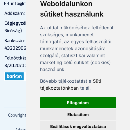
Weboldalunkon
info@mprx.hu
sütiket használunk
Adószám: 13598145-2-41
Cégjegyzékszám: 01-09-883770 (Fővárosi
Az oldal működéséhez feltétlenül
Bíróság)
szükséges, munkamenet
Bankszámlaszám: CIB Bank, 10700581-
támogató, az egyes felhasználói
43202906-51100005
munkamenetek azonosítására
szolgáló, statisztikai valamint
Felnőttképzési nyilvántartási szám:
marketing célú sütiket (cookies)
B/2020/000053
használunk.
Bővebb tájékoztatást a
Süti
tájékoztatónkban
talál.
Elfogadom
Elutasítom
Copyright
2026 Mprx. Minden jog fenntartva
Menedzser
Praxis Kft
Beállítások megváltoztatása