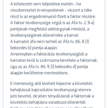
A kötelezett nem teljesítése esetén - ha
visszkeresetet érvényesítenek - viszont a tőke
részt is az engedményező fizeti a faktor részére.
A faktor tevékenysége végül is az Áfa tv. 2. § a)
pontjának megfelelő adótárgynak minősül, a
tevékenységének ellenértéke a kamat.
A kamatot áfa nem terheli az Áfa tv. 86. § (1)
bekezdés b) pontja alapján.
Amennyiben a faktorálás tevékenységből a
kamaton kívül is származna bevétele a faktornak,
úgy az az Áfa tv. 86. § (1) bekezdés d) pontja
alapján kerülhetne mentesítésre.
E mentesség alól kivételt képezne a követelés
behajtással kapcsolatos tevékenységi elemre
jutó bevétel, de jelen tényállásnál a faktornak a
követelés behajtásra vonatkozó ellenérték