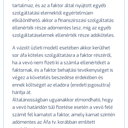
tartalmaz, és az a faktor által nyújtott egyéb
szolgáltatási elemektől egyértelműen
elkülöníthető, akkor a finanszírozási szolgáltatás
ellenérték része adómentes lesz, míg az egyéb
szolgáltatáselemek ellenérték része adóköteles.
A vázolt üzleti modell esetében akkor kerülhet
sor áfa köteles szolgáltatásra a faktor részéről,
ha a vevő nem fizeti ki a számla ellenértékét a
faktornak, és a faktor behajtási tevékenységet is
végez a követelés beszedése érdekében és
ennek költségét az eladóra (eredeti jogosultra)
hárítja át.
Általánosságban ugyanakkor elmondható, hogy
a vevő határidőn túli fizetése esetén a vevő felé
számít fel kamatot a faktor, amely kamat szintén
adómentes az Áfa tv. korábban említett