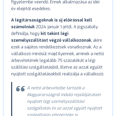
figyelembe veendő. Ennek alkalmazása az idei
év elejétől esedékes.
A légitársaságoknak is új előírással kell
számolniuk
2024. január 1-jétől. A jogszabály
definiálja, hogy
kit tekint légi
személyszállítást végző vállalkozónak
, akire
ezek a sajátos rendelkezések vonatkoznak. Az a
vállalkozó minősül majd ilyennek, aminek a nettó
árbevételének legalább 75 százalékát a légi
szállítási szolgáltatásból, illetve az azzal együtt
nyújtott szolgáltatásokból realizálja a vállalkozó.
A nettó árbevételbe tartozik a
Magyarországról induló repülőjáratain
nyújtott légi személyszállítási
szolgáltatás és az azzal együtt nyújtott
szolgáltatás ellenértéke is.