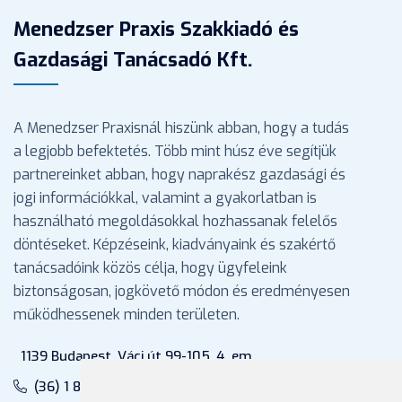
Menedzser Praxis Szakkiadó és
Gazdasági Tanácsadó Kft.
A Menedzser Praxisnál hiszünk abban, hogy a tudás
a legjobb befektetés. Több mint húsz éve segítjük
partnereinket abban, hogy naprakész gazdasági és
jogi információkkal, valamint a gyakorlatban is
használható megoldásokkal hozhassanak felelős
döntéseket. Képzéseink, kiadványaink és szakértő
tanácsadóink közös célja, hogy ügyfeleink
biztonságosan, jogkövető módon és eredményesen
működhessenek minden területen.
1139 Budapest, Váci út 99-105. 4. em.
(36) 1 880 76 00