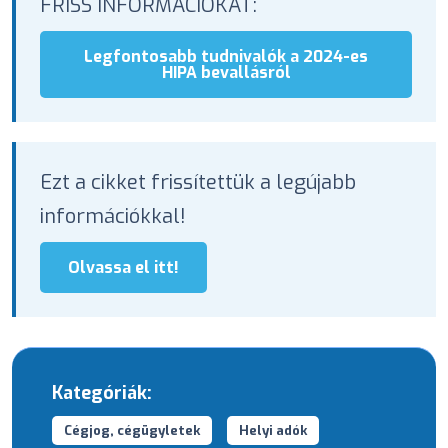
FRISS INFORMÁCIÓKAT:
Legfontosabb tudnivalók a 2024-es
HIPA bevallásról
Ezt a cikket frissítettük a legújabb
információkkal!
Olvassa el itt!
Kategóriák:
Cégjog, cégügyletek
Helyi adók