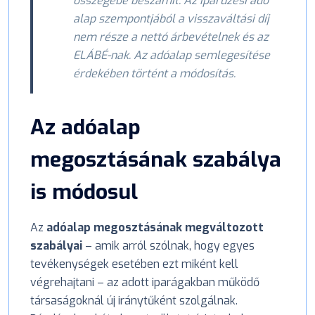
összegébe beszámít. Az iparűzési adó
alap szempontjából a visszaváltási díj
nem része a nettó árbevételnek és az
ELÁBÉ-nak. Az adóalap semlegesítése
érdekében történt a módosítás.
Az adóalap
megosztásának szabálya
is módosul
Az
adóalap megosztásának megváltozott
szabályai
– amik arról szólnak, hogy egyes
tevékenységek esetében ezt miként kell
végrehajtani – az adott iparágakban működő
társaságoknál új iránytűként szolgálnak.