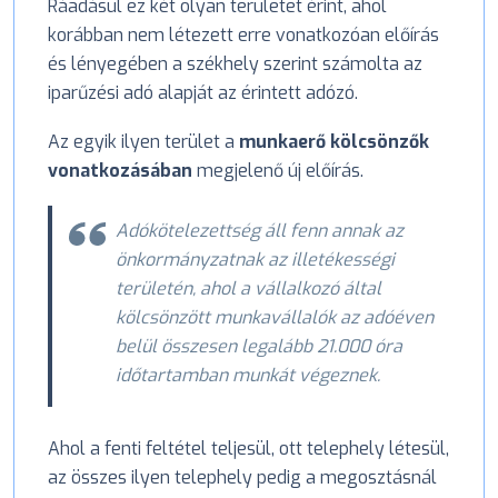
Ráadásul ez két olyan területet érint, ahol
korábban nem létezett erre vonatkozóan előírás
és lényegében a székhely szerint számolta az
iparűzési adó alapját az érintett adózó.
Az egyik ilyen terület a
munkaerő kölcsönzők
vonatkozásában
megjelenő új előírás.
Adókötelezettség áll fenn annak az
önkormányzatnak az illetékességi
területén, ahol a vállalkozó által
kölcsönzött munkavállalók az adóéven
belül összesen legalább 21.000 óra
időtartamban munkát végeznek.
Ahol a fenti feltétel teljesül, ott telephely létesül,
az összes ilyen telephely pedig a megosztásnál