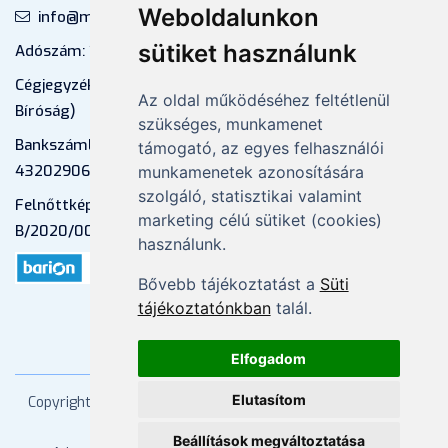
Weboldalunkon
info@mprx.hu
sütiket használunk
Adószám: 13598145-2-41
Cégjegyzékszám: 01-09-883770 (Fővárosi
Az oldal működéséhez feltétlenül
Bíróság)
szükséges, munkamenet
Bankszámlaszám: CIB Bank, 10700581-
támogató, az egyes felhasználói
43202906-51100005
munkamenetek azonosítására
szolgáló, statisztikai valamint
Felnőttképzési nyilvántartási szám:
marketing célú sütiket (cookies)
B/2020/000053
használunk.
Bővebb tájékoztatást a
Süti
tájékoztatónkban
talál.
Elfogadom
Elutasítom
Copyright
2026 Mprx. Minden jog fenntartva
Menedzser
Praxis Kft
Beállítások megváltoztatása