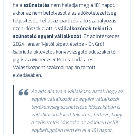
ha a
szünetelés
nem haladja meg a 181 napot,
akkor az nem befolyásolja az adókötelezettség
teljesítését. Tehát az iparűzési adó szabályozás
ezen időszak alatt is
vállalkozónak tekinti a
szünetelő egyéni vállalkozót
. Ez az intézkedés
2024. január 1-jétől lépett életbe - Dr. Gróf
Gabriella okleveles könyvvizsgáló adószakértő,
jogász a Menedzser Praxis Tudás- és
Válaszközpont szakmai napján tartott
előadásában.
Az adó alanya a vállalkozó, azzal, hogy az
egyéni vállalkozót az egyéni vállalkozói
tevékenység szünetelése időszakában is
vállalkozónak kell tekinteni, feltéve, hogy
a szünetelés időszaka az adóéven belül
egybefüggően nem éri el a 181 napot.