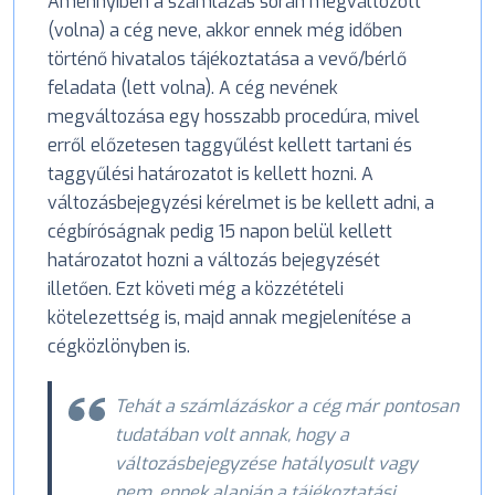
Amennyiben a számlázás során megváltozott
(volna) a cég neve, akkor ennek még időben
történő hivatalos tájékoztatása a vevő/bérlő
feladata (lett volna). A cég nevének
megváltozása egy hosszabb procedúra, mivel
erről előzetesen taggyűlést kellett tartani és
taggyűlési határozatot is kellett hozni. A
változásbejegyzési kérelmet is be kellett adni, a
cégbíróságnak pedig 15 napon belül kellett
határozatot hozni a változás bejegyzését
illetően. Ezt követi még a közzétételi
kötelezettség is, majd annak megjelenítése a
cégközlönyben is.
Tehát a számlázáskor a cég már pontosan
tudatában volt annak, hogy a
változásbejegyzése hatályosult vagy
nem, ennek alapján a tájékoztatási