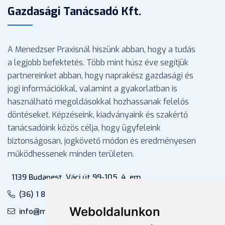
Gazdasági Tanácsadó Kft.
A Menedzser Praxisnál hiszünk abban, hogy a tudás
a legjobb befektetés. Több mint húsz éve segítjük
partnereinket abban, hogy naprakész gazdasági és
jogi információkkal, valamint a gyakorlatban is
használható megoldásokkal hozhassanak felelős
döntéseket. Képzéseink, kiadványaink és szakértő
tanácsadóink közös célja, hogy ügyfeleink
biztonságosan, jogkövető módon és eredményesen
működhessenek minden területen.
1139 Budapest, Váci út 99-105. 4. em.
(36) 1 880 76 00
Weboldalunkon
info@mprx.hu