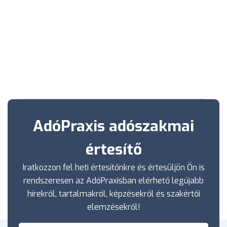
AdóPraxis adószakmai
értesítő
Iratkozzon fel heti értesítőnkre és értesüljön Ön is
rendszeresen az AdóPraxisban elérhető legújabb
hírekről, tartalmakról, képzésekről és szakértői
elemzésekről!