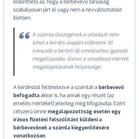
eldönthető az, hogy a bérbevevő társaság
szabályosan járt el vagy nem a névváltoztatást
illetően.
A számla összegének a vitatását nem
lehet a kérdés alapján eldönteni. Itt
irányadó a bérleti díj emeléséhez igazodó
megállapodás, illetve a vonatkozó mérték
megállapításának helyessége.
A kérdésből feltételezve a számlát a
bérbevevő
befogadta
akkor is, ha annak egy részét (az
emelés mértékét) jelenleg még kifogásolja. Ezért
célszerű lenne
megalapozottság esetén egy
írásos fizetési felszólítást küldeni a
bérbevevőnek a számla kiegyenlítésére
vonatkozóan
.