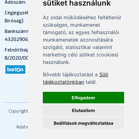
sütiket használunk
Adószám: 13598145-2-41
Cégjegyzékszám: 01-09-883770 (Fővárosi
Az oldal működéséhez feltétlenül
Bíróság)
szükséges, munkamenet
Bankszámlaszám: CIB Bank, 10700581-
támogató, az egyes felhasználói
43202906-51100005
munkamenetek azonosítására
szolgáló, statisztikai valamint
Felnőttképzési nyilvántartási szám:
marketing célú sütiket (cookies)
B/2020/000053
használunk.
Bővebb tájékoztatást a
Süti
tájékoztatónkban
talál.
Elfogadom
Elutasítom
Copyright
2026 Mprx. Minden jog fenntartva
Menedzser
Praxis Kft
Beállítások megváltoztatása
Adatvédelem
ÁSZF
Impresszum
Kapcsolat
Súgó/GYIK