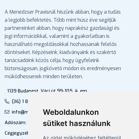
A Menedzser Praxisnál hiszünk abban, hogy a tudás
a legjobb befektetés. Több mint húsz éve segítjük
partnereinket abban, hogy naprakész gazdasági és
jogi információkkal, valamint a gyakorlatban is
használható megoldásokkal hozhassanak felelős
döntéseket. Képzéseink, kiadványaink és szakértő
tanácsadóink közös célja, hogy ügyfeleink
biztonságosan, jogkövető módon és eredményesen
működhessenek minden területen.
1139 Budapest, Váci út 99-105. 4. em.
(36) 1 880 76 00
Weboldalunkon
info@mprx.hu
sütiket használunk
Adószám: 13598145-2-41
Cégjegyzékszám: 01-09-883770 (Fővárosi
Az oldal működéséhez feltétlenül