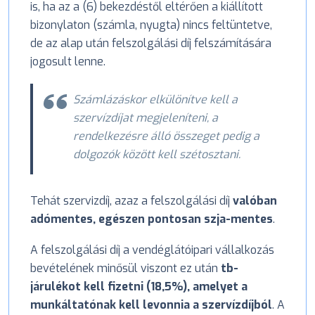
is, ha az a (6) bekezdéstől eltérően a kiállított
bizonylaton (számla, nyugta) nincs feltüntetve,
de az alap után felszolgálási díj felszámítására
jogosult lenne.
Számlázáskor elkülönítve kell a
szervízdíjat megjeleníteni, a
rendelkezésre álló összeget pedig a
dolgozók között kell szétosztani.
Tehát szervizdíj, azaz a felszolgálási díj
valóban
adómentes, egészen pontosan szja-mentes
.
A felszolgálási díj a vendéglátóipari vállalkozás
bevételének minősül viszont ez után
tb-
járulékot kell fizetni (18,5%), amelyet a
munkáltatónak kell levonnia a szervízdíjból
. A