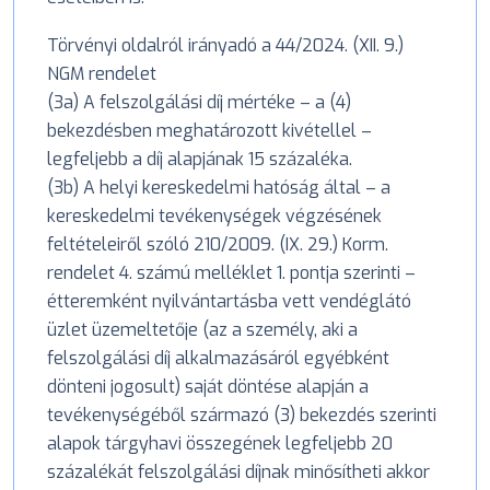
Törvényi oldalról irányadó a 44/2024. (XII. 9.)
NGM rendelet
(3a) A felszolgálási díj mértéke – a (4)
bekezdésben meghatározott kivétellel –
legfeljebb a díj alapjának 15 százaléka.
(3b) A helyi kereskedelmi hatóság által – a
kereskedelmi tevékenységek végzésének
feltételeiről szóló 210/2009. (IX. 29.) Korm.
rendelet 4. számú melléklet 1. pontja szerinti –
étteremként nyilvántartásba vett vendéglátó
üzlet üzemeltetője (az a személy, aki a
felszolgálási díj alkalmazásáról egyébként
dönteni jogosult) saját döntése alapján a
tevékenységéből származó (3) bekezdés szerinti
alapok tárgyhavi összegének legfeljebb 20
százalékát felszolgálási díjnak minősítheti akkor