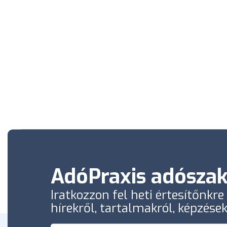
AdóPraxis adószak
Iratkozzon fel heti értesítőnkr
hírekről, tartalmakról, képzése