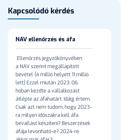
Kapcsolódó kérdés
NAV ellenőrzés és áfa
Ellenőrzés jegyzőkönyvében
a NAV szerint megállapított
bevétel (4 millió helyett 11 millió
lett) Ezzel miután 2023. 06.
hóban kezdte a vállalkozást
átlépte az áfahatárt. Idáig értem.
Csak azt nem tudom, hogy 2023-
ra milyen időszakra kell áfa
bevallást készíteni? Beszerzések
áfája levonható-e? 2024-re
akkor már áfás?