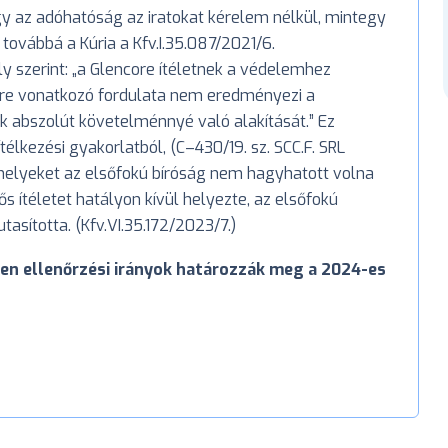
ogy az adóhatóság az iratokat kérelem nélkül, mintegy
továbbá a Kúria a Kfv.I.35.087/2021/6.
y szerint: „a Glencore ítéletnek a védelemhez
re vonatkozó fordulata nem eredményezi a
k abszolút követelménnyé való alakítását.” Ez
télkezési gyakorlatból, (C–430/19. sz. SCC.F. SRL
amelyeket az elsőfokú bíróság nem hagyhatott volna
ős ítéletet hatályon kívül helyezte, az elsőfokú
tasította. (Kfv.VI.35.172/2023/7.)
yen ellenőrzési irányok határozzák meg a 2024-es