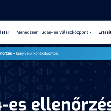
dástér
Menedzser Tudás- és Válaszközpont
Értesí
enőrzés
– könyvelői kontrollpontok.
es ellenőrzés