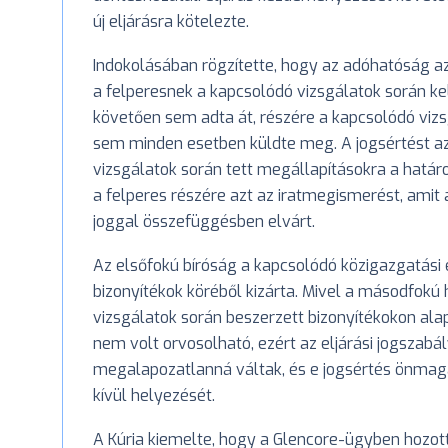
új eljárásra kötelezte.
Indokolásában rögzítette, hogy az adóhatóság az 
a felperesnek a kapcsolódó vizsgálatok során ke
követően sem adta át, részére a kapcsolódó vizs
sem minden esetben küldte meg. A jogsértést az
vizsgálatok során tett megállapításokra a határ
a felperes részére azt az iratmegismerést, amit
joggal összefüggésben elvárt.
Az elsőfokú bíróság a kapcsolódó közigazgatási 
bizonyítékok köréből kizárta. Mivel a másodfok
vizsgálatok során beszerzett bizonyítékokon ala
nem volt orvosolható, ezért az eljárási jogszab
megalapozatlanná váltak, és e jogsértés önma
kívül helyezését.
A Kúria kiemelte, hogy a Glencore-ügyben hozott 