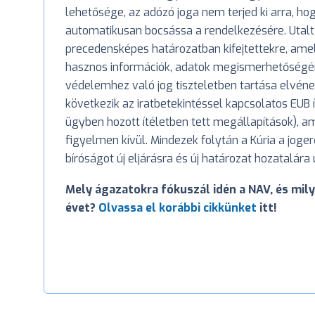
lehetősége, az adózó joga nem terjed ki arra, h
automatikusan bocsássa a rendelkezésére. Utalt 
precedensképes határozatban kifejtettekre, amel
hasznos információk, adatok megismerhetőségé
védelemhez való jog tiszteletben tartása elvéne
következik az iratbetekintéssel kapcsolatos EUB í
ügyben hozott ítéletben tett megállapítások), 
figyelmen kívül. Mindezek folytán a Kúria a joger
bíróságot új eljárásra és új határozat hozatalára u
Mely ágazatokra fókuszál idén a NAV, és mil
évet?
Olvassa el korábbi cikkünket
itt!