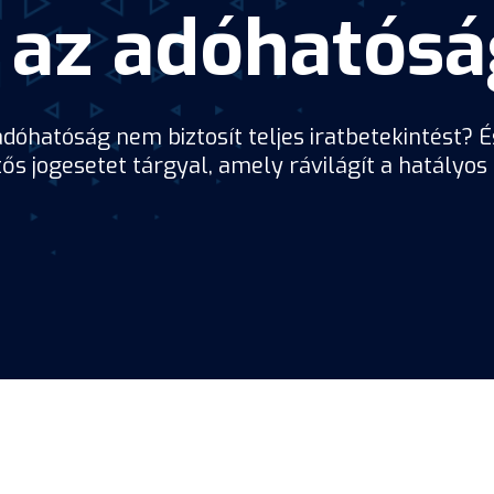
a az adóhatós
dóhatóság nem biztosít teljes iratbetekintést? 
tős jogesetet tárgyal, amely rávilágít a hatályos