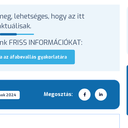
eg, lehetséges, hogy az itt
ktuálisak.
tunk FRISS INFORMÁCIÓKAT:
a az áfabevallás gyakorlatára
Megosztás:
sok 2024