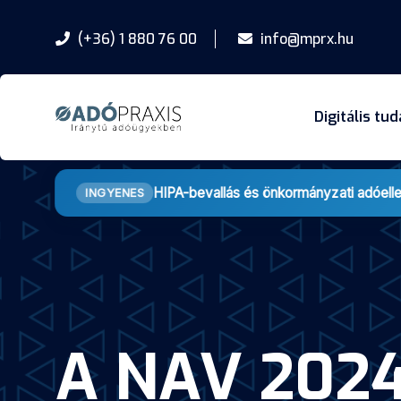
(+36) 1 880 76 00
info@mprx.hu
Digitális tu
HIPA-bevallás és önkormányzati adóell
INGYENES
A NAV 2024-