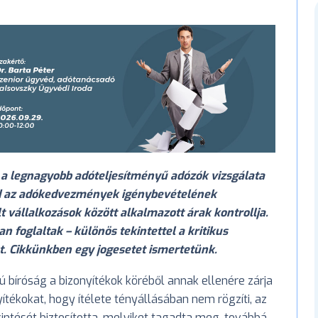
 a legnagyobb adóteljesítményű adózók vizsgálata
rad az adókedvezmények igénybevételének
lt vállalkozások között alkalmazott árak kontrollja.
n foglaltak – különös tekintettel a kritikus
at. Cikkünkben egy jogesetet ismertetünk.
kú bíróság a bizonyítékok köréből annak ellenére zárja
ítékokat, hogy ítélete tényállásában nem rögzíti, az
ntését biztosította, melyiket tagadta meg, továbbá,