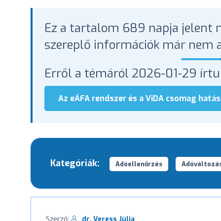
Ez a tartalom 689 napja jelent m
szereplő információk már nem a
Erről a témáról 2026-01-29 ír
Az eÁFA rendszer és a ViDA csomag hatás
Kategóriák:
Adóellenőrzés
Adóváltozá
Szerző:
dr. Veress Júlia