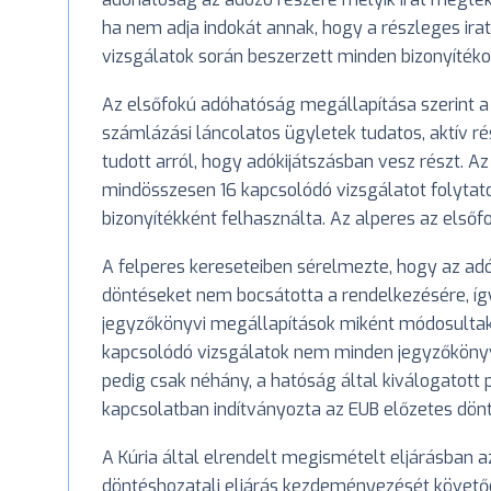
ha nem adja indokát annak, hogy a részleges irat
vizsgálatok során beszerzett minden bizonyítékot
Az elsőfokú adóhatóság megállapítása szerint a 
számlázási láncolatos ügyletek tudatos, aktív ré
tudott arról, hogy adókijátszásban vesz részt. A
mindösszesen 16 kapcsolódó vizsgálatot folytat
bizonyítékként felhasználta. Az alperes az első
A felperes kereseteiben sérelmezte, hogy az a
döntéseket nem bocsátotta a rendelkezésére, í
jegyzőkönyvi megállapítások miként módosultak
kapcsolódó vizsgálatok nem minden jegyzőkönyvé
pedig csak néhány, a hatóság által kiválogatott 
kapcsolatban indítványozta az EUB előzetes dön
A Kúria által elrendelt megismételt eljárásban a
döntéshozatali eljárás kezdeményezését követőe