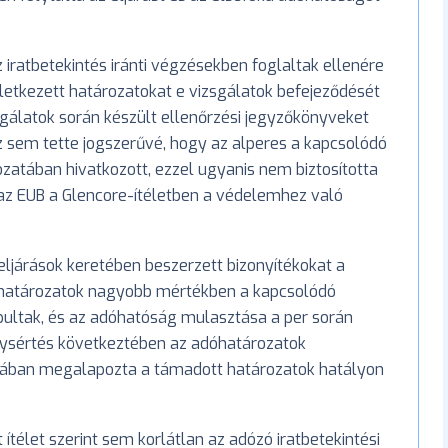
iratbetekintés iránti végzésekben foglaltak ellenére
letkezett határozatokat e vizsgálatok befejeződését
gálatok során készült ellenőrzési jegyzőkönyveket
 sem tette jogszerűvé, hogy az alperes a kapcsolódó
ozatában hivatkozott, ezzel ugyanis nem biztosította
 az EUB a Glencore-ítéletben a védelemhez való
eljárások keretében beszerzett bizonyítékokat a
ú határozatok nagyobb mértékben a kapcsolódó
pultak, és az adóhatóság mulasztása a per során
álysértés következtében az adóhatározatok
gában megalapozta a támadott határozatok hatályon
ítélet szerint sem korlátlan az adózó iratbetekintési