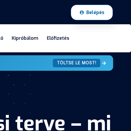
Belépés
tő
Kipróbálom
Előfizetés
TÖLTSE LE MOST!
i terve – mi