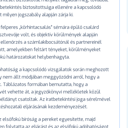
betekintés biztosítottsága ellenére a kapcsolódó
 milyen jogszabály alapján zárja ki.
felperes „körhintacsalás” sémára épülő csalárd
sztvevője volt, és objektív körülmények alapján
z ellenőrzés a számlakibocsátónál és partnereinél
ott, amelyekben feltárt tényeket, körülményeket
fokú határozatokat helybenhagyta.
dóhatóság a kapcsolódó vizsgálatok során meghozott
gy nem állt módjában meggyőződni arról, hogy a
. Táblázatos formában bemutatta, hogy a
t vehette át, a jegyzőkönyvi mellékletek közül
példányt csatoltak. Az iratbetekintési joga sérelmével
téshozatali eljárásának kezdeményezését.
z elsőfokú bíróság a pereket egyesítette, majd
n folytatta az eljárást és az elsőfokú adóhatóságot