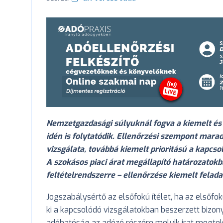
Nemzetgazdasági súlyuknál fogva a kiemelt és
idén is folytatódik. Ellenőrzési szempont ma
vizsgálata, továbbá kiemelt prioritású a kapcso
A szokásos piaci árat megállapító határozatokba
feltételrendszerre – ellenőrzése kiemelt felad
Jogszabálysértő az elsőfokú ítélet, ha az elsőfo
ki a kapcsolódó vizsgálatokban beszerzett bizony
adóhatóság az adózó részére melyik irat megteki