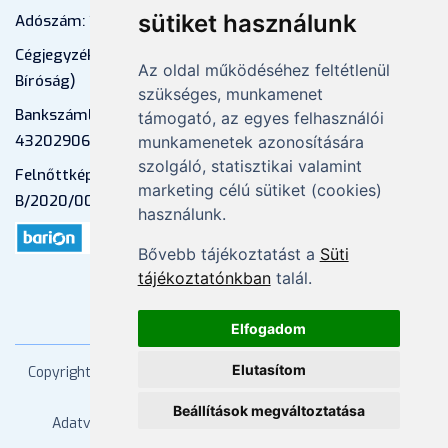
sütiket használunk
Adószám: 13598145-2-41
Cégjegyzékszám: 01-09-883770 (Fővárosi
Az oldal működéséhez feltétlenül
Bíróság)
szükséges, munkamenet
Bankszámlaszám: CIB Bank, 10700581-
támogató, az egyes felhasználói
43202906-51100005
munkamenetek azonosítására
szolgáló, statisztikai valamint
Felnőttképzési nyilvántartási szám:
marketing célú sütiket (cookies)
B/2020/000053
használunk.
Bővebb tájékoztatást a
Süti
tájékoztatónkban
talál.
Elfogadom
Elutasítom
Copyright
2026 Mprx. Minden jog fenntartva
Menedzser
Praxis Kft
Beállítások megváltoztatása
Adatvédelem
ÁSZF
Impresszum
Kapcsolat