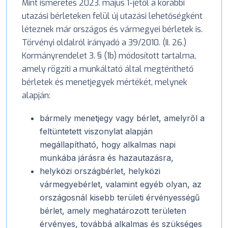
Mint ismeretes 2023. május 1-jétől a korábbi
utazási bérleteken felül új utazási lehetőségként
léteznek már országos és vármegyei bérletek is.
Törvényi oldalról irányadó a 39/2010. (II. 26.)
Kormányrendelet 3. § (1b) módosított tartalma,
amely rögzíti a munkáltató által megtéríthető
bérletek és menetjegyek mértékét, melynek
alapján:
bármely menetjegy vagy bérlet, amelyről a
feltüntetett viszonylat alapján
megállapítható, hogy alkalmas napi
munkába járásra és hazautazásra,
helyközi országbérlet, helyközi
vármegyebérlet, valamint egyéb olyan, az
országosnál kisebb területi érvényességű
bérlet, amely meghatározott területen
érvényes, továbbá alkalmas és szükséges