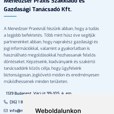
Menedzser Praxis Szakkiadó és
Gazdasági Tanácsadó Kft.
A Menedzser Praxisnál hiszünk abban, hogy a tudás
a legjobb befektetés. Több mint húsz éve segítjük
partnereinket abban, hogy naprakész gazdasági és
jogi információkkal, valamint a gyakorlatban is
használható megoldásokkal hozhassanak felelős
döntéseket. Képzéseink, kiadványaink és szakértő
tanácsadóink közös célja, hogy ügyfeleink
biztonságosan, jogkövető módon és eredményesen
működhessenek minden területen.
1139 Budapest, Váci út 99-105. 4. em.
(36) 1 880 76 00
Weboldalunkon
info@mprx.hu