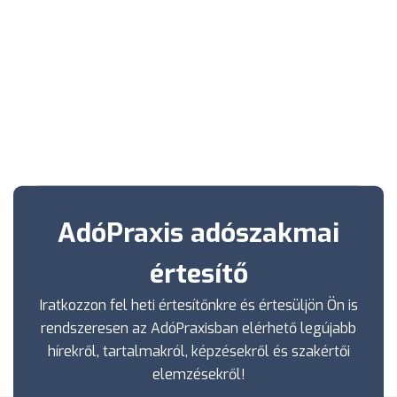
AdóPraxis adószakmai
értesítő
Iratkozzon fel heti értesítőnkre és értesüljön Ön is
rendszeresen az AdóPraxisban elérhető legújabb
hírekről, tartalmakról, képzésekről és szakértői
elemzésekről!