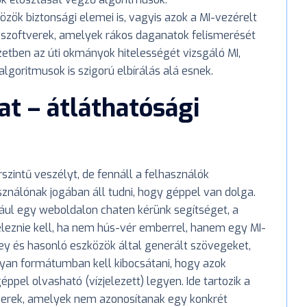
zök biztonsági elemei is, vagyis azok a MI-vezérelt
i szoftverek, amelyek rákos daganatok felismerését
zetben az úti okmányok hitelességét vizsgáló MI,
lgoritmusok is szigorú elbírálás alá esnek.
at – átláthatósági
intű veszélyt, de fennáll a felhasználók
ználónak jogában áll tudni, hogy géppel van dolga.
dául egy weboldalon chaten kérünk segítséget, a
eleznie kell, ha nem hús-vér emberrel, hanem egy MI-
ey és hasonló eszközök által generált szövegeket,
lyan formátumban kell kibocsátani, hogy azok
pel olvasható (vízjelezett) legyen. Ide tartozik a
szerek, amelyek nem azonosítanak egy konkrét