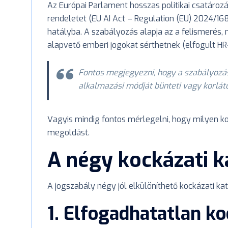
Az Európai Parlament hosszas politikai csatároz
rendeletet (EU AI Act – Regulation (EU) 2024/16
hatályba. A szabályozás alapja az a felismerés,
alapvető emberi jogokat sérthetnek (elfogult HR-
Fontos megjegyezni, hogy a szabályozá
alkalmazási módját bünteti vagy korlát
Vagyis mindig fontos mérlegelni, hogy milyen ko
megoldást.
A négy kockázati k
A jogszabály négy jól elkülöníthető kockázati ka
1. Elfogadhatatlan k