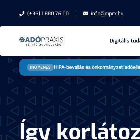
(+36) 1 880 76 00
info@mprx.hu
Digitális tu
HIPA-bevallás és önkormányzati adóell
INGYENES
Így korláto