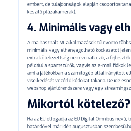
embert, de tulajdonságok alapján csoportosítanak
készítő plázakamerák).
4. Minimális vagy el
A ma használt MI-alkalmazások túlnyomó többsé
minimális vagy elhanyagolható kockázatot jele
extra kötelezettség nem vonatkozik, a fejlesztő
például a spamszűrők, vagyis az e-mail fiókok le
ami a játékokban a számítógép által irányított 
viselkedését vezérlő kódokat takarja. De ide esn
webshop ajánlórendszere vagy egy streamingszol
Mikortól kötelező?
Ha az EU elfogadja az EU Digital Omnibus nevű, 
határidővel már idén augusztusban szembesülhe