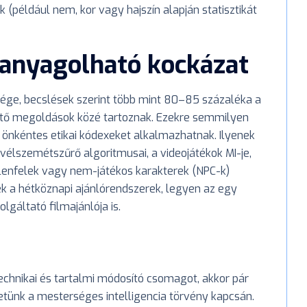
 (például nem, kor vagy hajszín alapján statisztikát
hanyagolható kockázat
ge, becslések szerint több mint 80–85 százaléka a
ntő megoldások közé tartoznak. Ezekre semmilyen
k önkéntes etikai kódexeket alkalmazhatnak. Ilyenek
vélszemétszűrő algoritmusai, a videojátékok MI-je,
ellenfelek vagy nem-játékos karakterek (NPC-k)
ek a hétköznapi ajánlórendszerek, legyen az egy
gáltató filmajánlója is.
technikai és tartalmi módosító csomagot, akkor pár
tünk a mesterséges intelligencia törvény kapcsán.