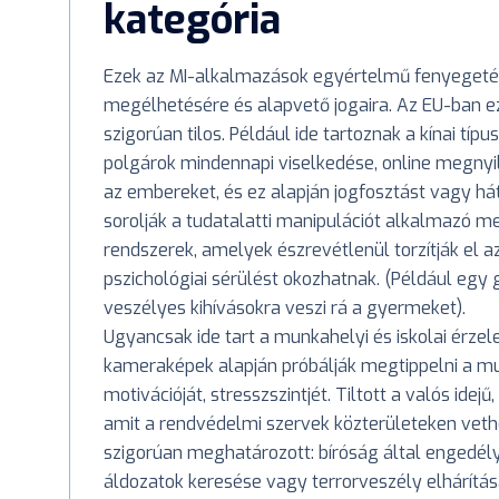
kategória
Ezek az MI-alkalmazások egyértelmű fenyegetés
megélhetésére és alapvető jogaira. Az EU-ban ez
szigorúan tilos. Például ide tartoznak a kínai t
polgárok mindennapi viselkedése, online megnyil
az embereket, és ez alapján jogfosztást vagy h
sorolják a tudatalatti manipulációt alkalmazó m
rendszerek, amelyek észrevétlenül torzítják el az
pszichológiai sérülést okozhatnak. (Például egy 
veszélyes kihívásokra veszi rá a gyermeket).
Ugyancsak ide tart a munkahelyi és iskolai érze
kameraképek alapján próbálják megtippelni a mun
motivációját, stresszszintjét. Tiltott a valós idej
amit a rendvédelmi szervek közterületeken vethe
szigorúan meghatározott: bíróság által engedély
áldozatok keresése vagy terrorveszély elhárítás