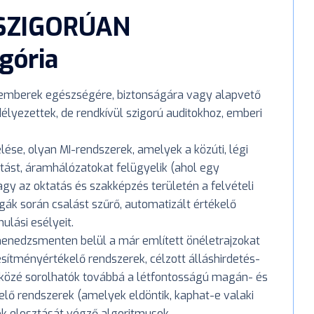
 SZIGORÚAN
gória
z emberek egészségére, biztonságára vagy alapvető
élyezettek, de rendkívül szigorú auditokhoz, emberi
zelése, olyan MI-rendszerek, amelyek a közúti, légi
látást, áramhálózatokat felügyelik (ahol egy
gy az oktatás és szakképzés területén a felvételi
ák során csalást szűrő, automatizált értékelő
ulási esélyeit.
menedzsmenten belül a már említett önéletrajzokat
esítményértékelő rendszerek, célzott álláshirdetés-
 közé sorolhatók továbbá a létfontosságú magán- és
elő rendszerek (amelyek eldöntik, kaphat-e valaki
ok elosztását végző algoritmusok.