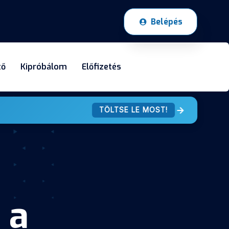
Belépés
tő
Kipróbálom
Előfizetés
TÖLTSE LE MOST!
 a