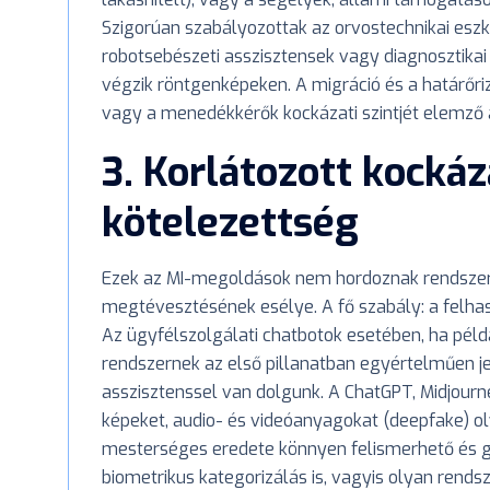
Szigorúan szabályozottak az orvostechnikai eszkö
robotsebészeti asszisztensek vagy diagnosztika
végzik röntgenképeken. A migráció és a határőri
vagy a menedékkérők kockázati szintjét elemző a
3. Korlátozott kockáz
kötelezettség
Ezek az MI-megoldások nem hordoznak rendszersz
megtévesztésének esélye. A fő szabály: a felhas
Az ügyfélszolgálati chatbotok esetében, ha pél
rendszernek az első pillanatban egyértelműen j
asszisztenssel van dolgunk. A ChatGPT, Midjourn
képeket, audio- és videóanyagokat (deepfake) o
mesterséges eredete könnyen felismerhető és gép
biometrikus kategorizálás is, vagyis olyan rend