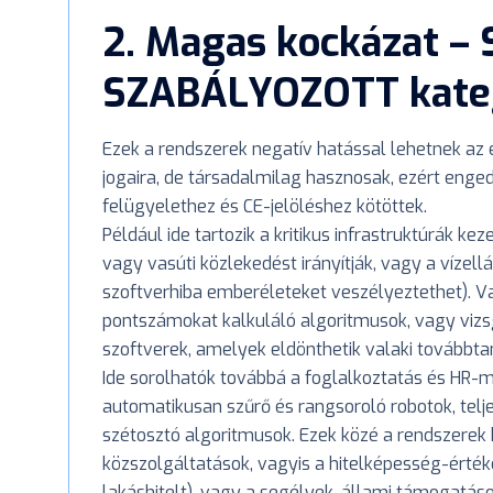
2. Magas kockázat –
SZABÁLYOZOTT kate
Ezek a rendszerek negatív hatással lehetnek a
jogaira, de társadalmilag hasznosak, ezért enged
felügyelethez és CE-jelöléshez kötöttek.
Például ide tartozik a kritikus infrastruktúrák ke
vagy vasúti közlekedést irányítják, vagy a vízel
szoftverhiba emberéleteket veszélyeztethet). Va
pontszámokat kalkuláló algoritmusok, vagy vizsg
szoftverek, amelyek eldönthetik valaki továbbtan
Ide sorolhatók továbbá a foglalkoztatás és HR-
automatikusan szűrő és rangsoroló robotok, telj
szétosztó algoritmusok. Ezek közé a rendszerek
közszolgáltatások, vagyis a hitelképesség-érték
lakáshitelt), vagy a segélyek, állami támogatás