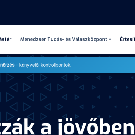
dástér
Menedzser Tudás- és Válaszközpont
Értesí
enőrzés
– könyvelői kontrollpontok.
zzák a jövőben