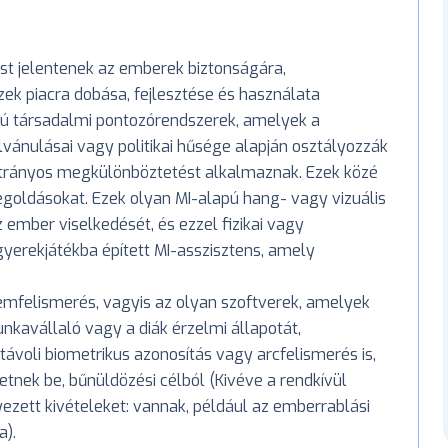
t jelentenek az emberek biztonságára,
ek piacra dobása, fejlesztése és használata
ípusú társadalmi pontozórendszerek, amelyek a
vánulásai vagy politikai hűsége alapján osztályozzák
átrányos megkülönböztetést alkalmaznak. Ezek közé
egoldásokat. Ezek olyan MI-alapú hang- vagy vizuális
 ember viselkedését, és ezzel fizikai vagy
gyerekjátékba épített MI-asszisztens, amely
lemfelismerés, vagyis az olyan szoftverek, amelyek
kavállaló vagy a diák érzelmi állapotát,
ű, távoli biometrikus azonosítás vagy arcfelismerés is,
tnek be, bűnüldözési célból (Kivéve a rendkívül
ezett kivételeket: vannak, például az emberrablási
a).