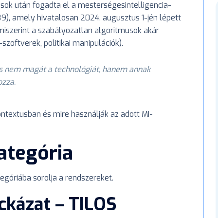
ások után fogadta el a mesterségesintelligencia-
89), amely hivatalosan 2024. augusztus 1-jén lépett
 miszerint a szabályozatlan algoritmusok akár
szoftverek, politikai manipulációk).
s nem magát a technológiát, hanem annak
ozza.
ntextusban és mire használják az adott MI-
ategória
tegóriába sorolja a rendszereket.
ockázat – TILOS