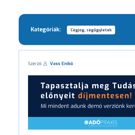
Kategóriák:
Cégjog, cégügyletek
Szerző:
Vass Enikő