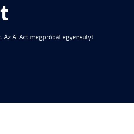
t
át. Az AI Act megpróbál egyensúlyt