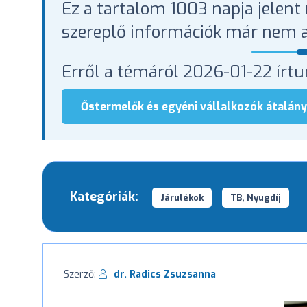
Ez a tartalom 1003 napja jelent 
szereplő információk már nem a
Erről a témáról 2026-01-22 írt
Őstermelők és egyéni vállalkozók átalá
Kategóriák:
Járulékok
TB, Nyugdíj
Szerző:
dr. Radics Zsuzsanna