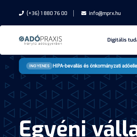
(+36) 1 880 76 00
info@mprx.hu
Digitális tu
HIPA-bevallás és önkormányzati adóell
INGYENES
Egyéni váll