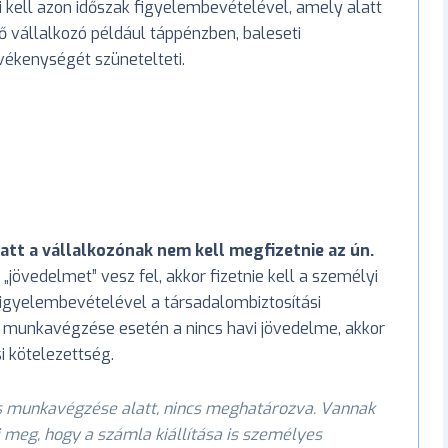
i kell azon időszak figyelembevételével, amely alatt
 vállalkozó például táppénzben, baleseti
vékenységét szünetelteti.
tt a vállalkozónak nem kell megfizetnie az ún.
„jövedelmet” vesz fel, akkor fizetnie kell a személyi
igyelembevételével a társadalombiztosítási
s munkavégzése esetén a nincs havi jövedelme, akkor
i kötelezettség.
s munkavégzése alatt, nincs meghatározva. Vannak
i meg, hogy a számla kiállítása is személyes