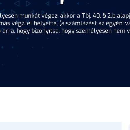
yesen munkát végez, akkor a Tbj. 40. § 2.b alapjá
s végzi el helyette, (a számlázást az egyéni vál
dő arra, hogy bizonyítsa, hogy személyesen nem