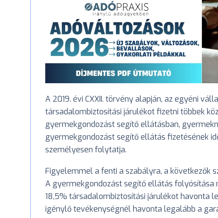
A 2019. évi CXXII. törvény alapján, az egyéni váll
társadalombiztosítási járulékot fizetni többek kö
gyermekgondozást segítő ellátásban, gyermekne
gyermekgondozást segítő ellátás fizetésének id
személyesen folytatja.
Figyelemmel a fenti a szabályra, a következők sze
A gyermekgondozást segítő ellátás folyósítása 
18,5% társadalombiztosítási járulékot havonta 
igénylő tevékenységnél havonta legalább a gara