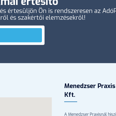
mai értesítő
e és értesüljön Ön is rendszeresen az Ad
kről és szakértői elemzésekről!
Menedzser Praxis
Kft.
A Menedzser Praxisnál hisz