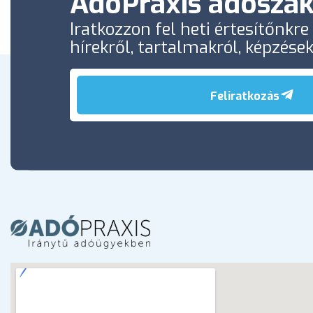
AdóPraxis adószak
Iratkozzon fel heti értesítőnkr
hírekről, tartalmakról, képzése
Feliratkozás