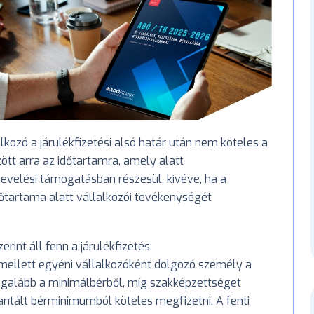
alkozó a járulékfizetési alsó határ után nem köteles a
zött arra az időtartamra, amely alatt
velési támogatásban részesül, kivéve, ha a
őtartama alatt vállalkozói tevékenységét
rint áll fenn a járulékfizetés:
mellett egyéni vállalkozóként dolgozó személy a
legalább a minimálbérből, míg szakképzettséget
ntált bérminimumból köteles megfizetni. A fenti