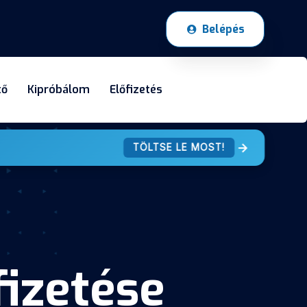
Belépés
tő
Kipróbálom
Előfizetés
TÖLTSE LE MOST!
fizetése