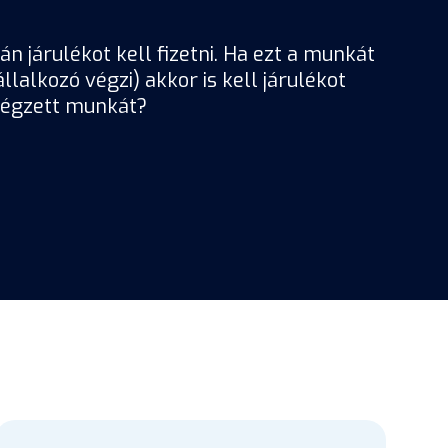
n járulékot kell fizetni. Ha ezt a munkát
lalkozó végzi) akkor is kell járulékot
 végzett munkát?