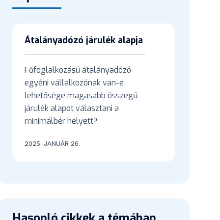
Átalányadózó járulék alapja
Főfoglalkozású átalányadózó
egyéni vállalkozónak van-e
lehetősége magasabb összegű
járulék alapot választani a
minimálbér helyett?
2025. JANUÁR 26.
Hasonló cikkek a témában