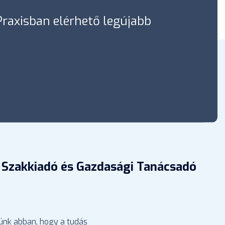
óPraxisban elérhető legújabb
 Szakkiadó és Gazdasági Tanácsadó
ünk abban, hogy a tudás