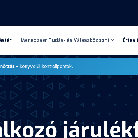
dástér
Menedzser Tudás- és Válaszközpont
Értesí
enőrzés
– könyvelői kontrollpontok.
alkozó járulék