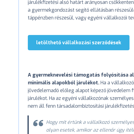
járulékfizetési alsó határt arányosan csökkenten
a gyermekgondozást segítő ellátásban részesülő
táppénzben részesül, vagy egyéni vállalkozói te
letölthető vállalkozási szerződések
A gyermeknevelési támogatás folyósítása ala
minimális alapokból járulékot.
Ha a vállalkozó 
jövedelemadó előleg alapot képező jövedelem f
járulékot. Ha az egyéni vállalkozónak személye
nem áll fenn társadalombiztosítási járulékfizetés
Hogy mit értünk a vállalkozó személye
olyan esetek, amikor az ellenőr úgy ítél