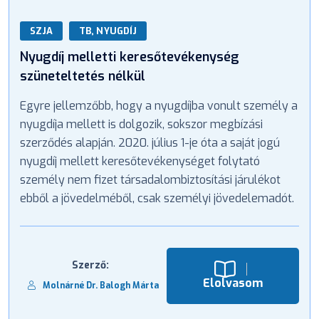
SZJA
TB, NYUGDÍJ
Nyugdíj melletti keresőtevékenység
szüneteltetés nélkül
Egyre jellemzőbb, hogy a nyugdíjba vonult személy a
nyugdíja mellett is dolgozik, sokszor megbízási
szerződés alapján. 2020. július 1-je óta a saját jogú
nyugdíj mellett keresőtevékenységet folytató
személy nem fizet társadalombiztosítási járulékot
ebből a jövedelméből, csak személyi jövedelemadót.
Szerző:
Elolvasom
Molnárné Dr. Balogh Márta