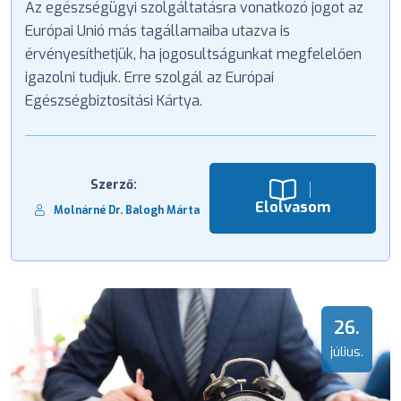
Az egészségügyi szolgáltatásra vonatkozó jogot az
Európai Unió más tagállamaiba utazva is
érvényesíthetjük, ha jogosultságunkat megfelelően
igazolni tudjuk. Erre szolgál az Európai
Egészségbiztosítási Kártya.
Szerző:
Elolvasom
Molnárné Dr. Balogh Márta
26.
július.