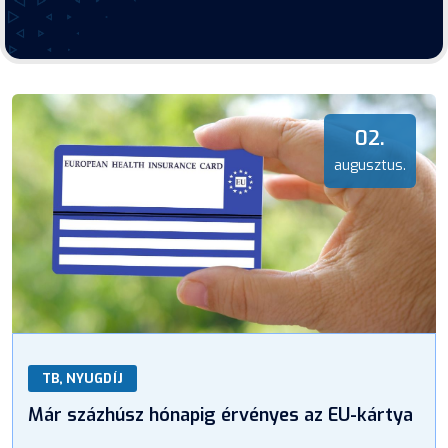
02.
augusztus.
TB, NYUGDÍJ
Már százhúsz hónapig érvényes az EU-kártya