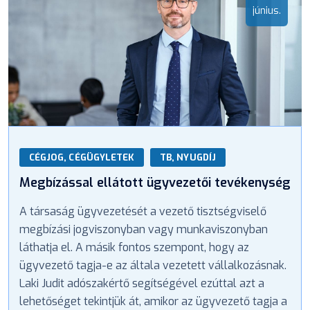
június.
CÉGJOG, CÉGÜGYLETEK
TB, NYUGDÍJ
Megbízással ellátott ügyvezetői tevékenység
A társaság ügyvezetését a vezető tisztségviselő
megbízási jogviszonyban vagy munkaviszonyban
láthatja el. A másik fontos szempont, hogy az
ügyvezető tagja-e az általa vezetett vállalkozásnak.
Laki Judit adószakértő segítségével ezúttal azt a
lehetőséget tekintjük át, amikor az ügyvezető tagja a