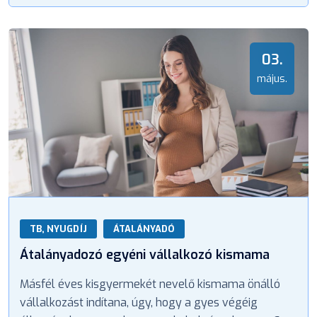
03.
május.
TB, NYUGDÍJ
ÁTALÁNYADÓ
Átalányadozó egyéni vállalkozó kismama
Másfél éves kisgyermekét nevelő kismama önálló
vállalkozást indítana, úgy, hogy a gyes végéig