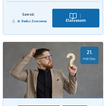
Szerző:
Elolvasom
dr. Radics Zsuzsanna
21.
március.