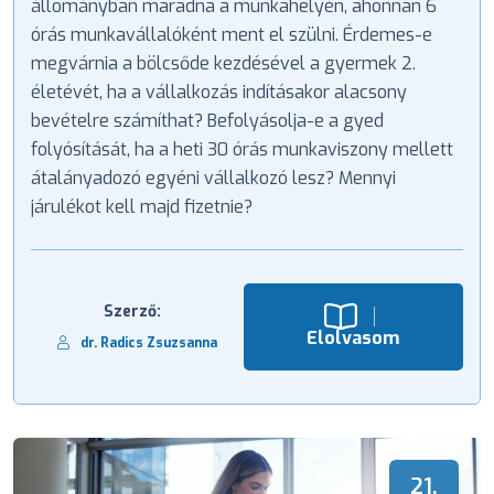
állományban maradna a munkahelyén, ahonnan 6
órás munkavállalóként ment el szülni. Érdemes-e
megvárnia a bölcsőde kezdésével a gyermek 2.
életévét, ha a vállalkozás indításakor alacsony
bevételre számíthat? Befolyásolja-e a gyed
folyósítását, ha a heti 30 órás munkaviszony mellett
átalányadozó egyéni vállalkozó lesz? Mennyi
járulékot kell majd fizetnie?
Szerző:
Elolvasom
dr. Radics Zsuzsanna
21.