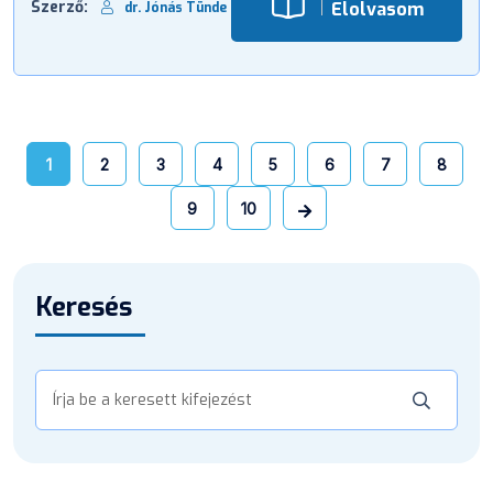
Szerző:
Elolvasom
dr. Jónás Tünde
1
2
3
4
5
6
7
8
9
10
Keresés