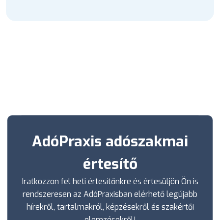
AdóPraxis adószakmai
értesítő
Iratkozzon fel heti értesítőnkre és értesüljön Ön is
rendszeresen az AdóPraxisban elérhető legújabb
hírekről, tartalmakról, képzésekről és szakértői
elemzésekről!