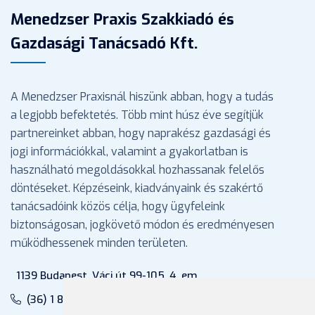
Menedzser Praxis Szakkiadó és
Gazdasági Tanácsadó Kft.
A Menedzser Praxisnál hiszünk abban, hogy a tudás
a legjobb befektetés. Több mint húsz éve segítjük
partnereinket abban, hogy naprakész gazdasági és
jogi információkkal, valamint a gyakorlatban is
használható megoldásokkal hozhassanak felelős
döntéseket. Képzéseink, kiadványaink és szakértő
tanácsadóink közös célja, hogy ügyfeleink
biztonságosan, jogkövető módon és eredményesen
működhessenek minden területen.
1139 Budapest, Váci út 99-105. 4. em.
(36) 1 880 76 00