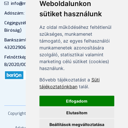
Weboldalunkon
info@mprx.hu
sütiket használunk
Adószám: 13598145-2-41
Cégjegyzékszám: 01-09-883770 (Fővárosi
Az oldal működéséhez feltétlenül
Bíróság)
szükséges, munkamenet
Bankszámlaszám: CIB Bank, 10700581-
támogató, az egyes felhasználói
43202906-51100005
munkamenetek azonosítására
szolgáló, statisztikai valamint
Felnőttképzési nyilvántartási szám:
marketing célú sütiket (cookies)
B/2020/000053
használunk.
Bővebb tájékoztatást a
Süti
tájékoztatónkban
talál.
Elfogadom
Elutasítom
Copyright
2026 Mprx. Minden jog fenntartva
Menedzser
Praxis Kft
Beállítások megváltoztatása