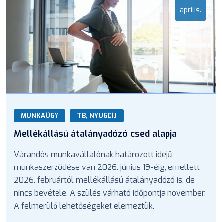
április.
MUNKAÜGY
TB, NYUGDÍJ
Mellékállású átalányadózó csed alapja
Várandós munkavállalónak határozott idejű
munkaszerződése van 2026. június 19-éig, emellett
2026. februártól mellékállású átalányadózó is, de
nincs bevétele. A szülés várható időpontja november.
A felmerülő lehetőségeket elemeztük.