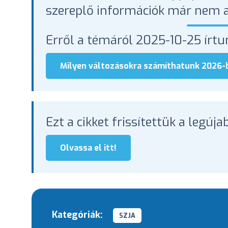
szereplő információk már nem a
Erről a témáról 2025-10-25 írt
Milyen változásokra számíthatunk 2026-b
Ezt a cikket frissítettük a legúj
Olvassa el itt!
Kategóriák:
SZJA