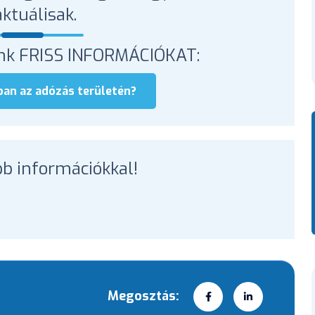
ktuálisak.
unk FRISS INFORMÁCIÓKAT:
an az adózás területén?
abb információkkal!
Megosztás: