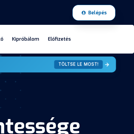
Belépés
tő
Kipróbálom
Előfizetés
TÖLTSE LE MOST!
entessége