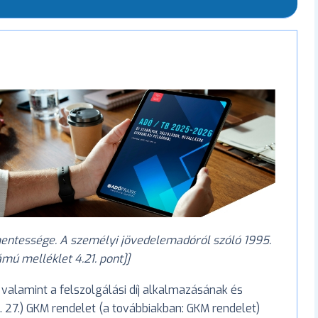
ómentessége. A személyi jövedelemadóról szóló 1995.
zámú melléklet 4.21. pont]]
 valamint a felszolgálási díj alkalmazásának és
. 27.) GKM rendelet (a továbbiakban: GKM rendelet)