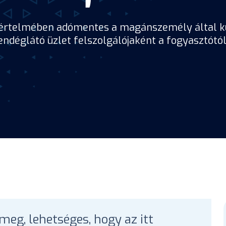
ja értelmében adómentes a magánszemély által kül
ndéglátó üzlet felszolgálójaként a fogyasztótól
meg, lehetséges, hogy az itt