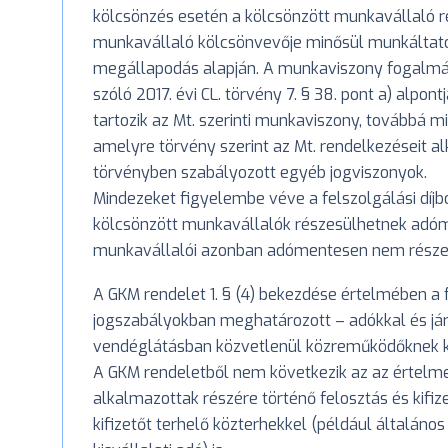
kölcsönzés esetén a kölcsönzött munkavállaló ré
munkavállaló kölcsönvevője minősül munkáltató
megállapodás alapján. A munkaviszony fogalmát 
szóló 2017. évi CL. törvény 7. § 38. pont a) alpo
tartozik az Mt. szerinti munkaviszony, továbbá 
amelyre törvény szerint az Mt. rendelkezéseit al
törvényben szabályozott egyéb jogviszonyok.
Mindezeket figyelembe véve a felszolgálási díjb
kölcsönzött munkavállalók részesülhetnek adóm
munkavállalói azonban adómentesen nem részesül
A GKM rendelet 1. § (4) bekezdése értelmében a f
jogszabályokban meghatározott – adókkal és jár
vendéglátásban közvetlenül közreműködőknek kif
A GKM rendeletből nem következik az az értelmez
alkalmazottak részére történő felosztás és kifi
kifizetőt terhelő közterhekkel (például általános