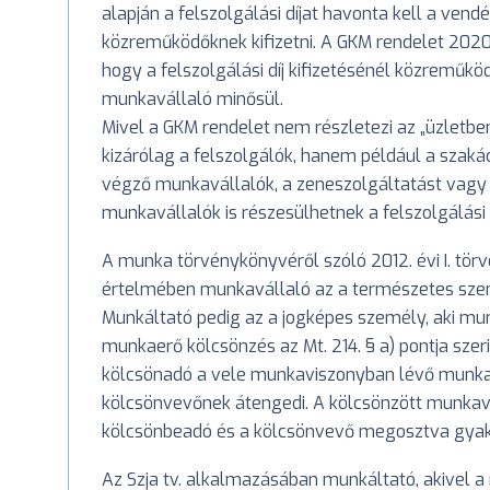
alapján a felszolgálási díjat havonta kell a ven
közreműködőknek kifizetni. A GKM rendelet 2020
hogy a felszolgálási díj kifizetésénél közreműk
munkavállaló minősül.
Mivel a GKM rendelet nem részletezi az „üzletb
kizárólag a felszolgálók, hanem például a szakác
végző munkavállalók, a zeneszolgáltatást vagy 
munkavállalók is részesülhetnek a felszolgálási
A munka törvénykönyvéről szóló 2012. évi I. törv
értelmében munkavállaló az a természetes sze
Munkáltató pedig az a jogképes személy, aki mu
munkaerő kölcsönzés az Mt. 214. § a) pontja sze
kölcsönadó a vele munkaviszonyban lévő munka
kölcsönvevőnek átengedi. A kölcsönzött munkavá
kölcsönbeadó és a kölcsönvevő megosztva gyako
Az Szja tv. alkalmazásában munkáltató, akivel