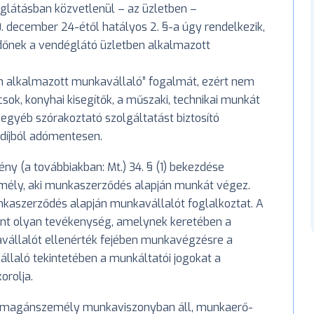
déglátásban közvetlenül – az üzletben –
. december 24-étől hatályos 2. §-a úgy rendelkezik,
ödőnek a vendéglátó üzletben alkalmazott
en alkalmazott munkavállaló” fogalmát, ezért nem
sok, konyhai kisegítők, a műszaki, technikai munkát
egyéb szórakoztató szolgáltatást biztosító
 díjból adómentesen.
ény (a továbbiakban: Mt.) 34. § (1) bekezdése
mély, aki munkaszerződés alapján munkát végez.
nkaszerződés alapján munkavállalót foglalkoztat. A
rint olyan tevékenység, amelynek keretében a
vállalót ellenérték fejében munkavégzésre a
llaló tekintetében a munkáltatói jogokat a
rolja.
 a magánszemély munkaviszonyban áll, munkaerő-