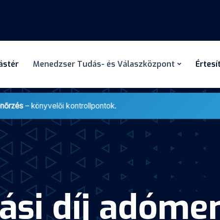
dástér
Menedzser Tudás- és Válaszközpont
Értesí
enőrzés
– könyvelői kontrollpontok.
lási díj adóm