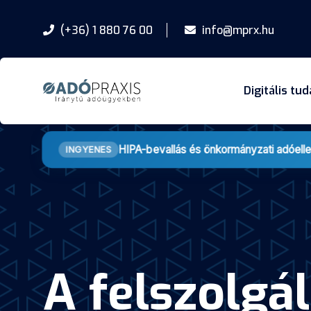
(+36) 1 880 76 00
info@mprx.hu
Digitális tu
HIPA-bevallás és önkormányzati adóell
INGYENES
A felszolgá