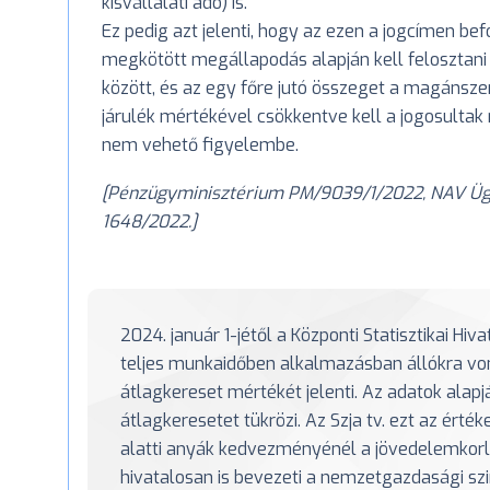
kisvállalati adó) is.
Ez pedig azt jelenti, hogy az ezen a jogcímen bef
megkötött megállapodás alapján kell felosztani
között, és az egy főre jutó összeget a magánsz
járulék mértékével csökkentve kell a jogosultak 
nem vehető figyelembe.
[Pénzügyminisztérium PM/9039/1/2022, NAV Ügyf
1648/2022.]
2024. január 1-jétől a Központi Statisztikai Hiv
teljes munkaidőben alkalmazásban állókra von
átlagkereset mértékét jelenti. Az adatok alapjá
átlagkeresetet tükrözi. Az Szja tv. ezt az érték
alatti anyák kedvezményénél a jövedelemkorlá
hivatalosan is bevezeti a nemzetgazdasági sz