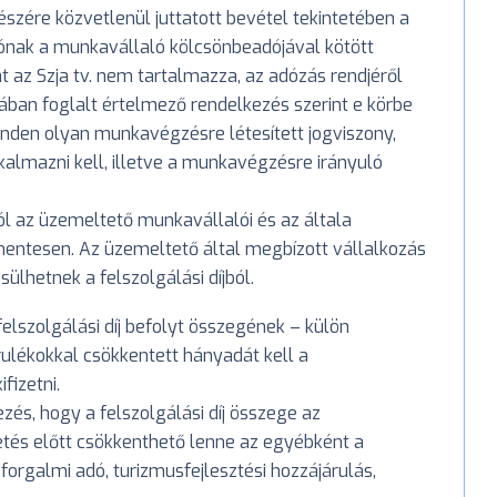
szére közvetlenül juttatott bevétel tekintetében a
nak a munkavállaló kölcsönbeadójával kötött
az Szja tv. nem tartalmazza, az adózás rendjéről
ntjában foglalt értelmező rendelkezés szerint e körbe
minden olyan munkavégzésre létesített jogviszony,
kalmazni kell, illetve a munkavégzésre irányuló
ól az üzemeltető munkavállalói és az általa
entesen. Az üzemeltető által megbízott vállalkozás
hetnek a felszolgálási díjból.
elszolgálási díj befolyt összegének – külön
ulékokkal csökkentett hányadát kell a
izetni.
és, hogy a felszolgálási díj összege az
zetés előtt csökkenthető lenne az egyébként a
 forgalmi adó, turizmusfejlesztési hozzájárulás,