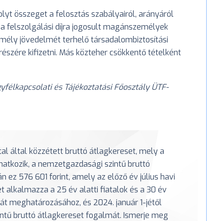
olyt összeget a felosztás szabályairól, arányáról
 a felszolgálási díjra jogosult magánszemélyek
emély jövedelmét terhelő társadalombiztosítási
részére kifizetni. Más közteher csökkentő tételként
élkapcsolati és Tájékoztatási Főosztály ÜTF-
atal által közzétett bruttó átlagkereset, mely a
atkozik, a nemzetgazdasági szintű bruttó
n ez 576 601 forint, amely az előző év július havi
et alkalmazza a 25 év alatti fiatalok és a 30 év
t meghatározásához, és 2024. január 1-jétől
intű bruttó átlagkereset fogalmát. Ismerje meg