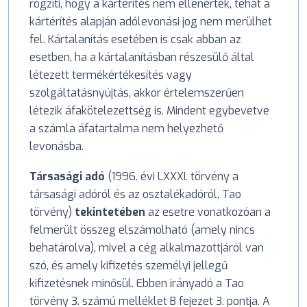
rögzíti, hogy a kártérítés nem ellenérték, tehát a
kártérítés alapján adólevonási jog nem merülhet
fel. Kártalanítás esetében is csak abban az
esetben, ha a kártalanításban részesülő által
létezett termékértékesítés vagy
szolgáltatásnyújtás, akkor értelemszerűen
létezik áfakötelezettség is. Mindent egybevetve
a számla áfatartalma nem helyezhető
levonásba.
Társasági adó
(1996. évi LXXXI. törvény a
társasági adóról és az osztalékadóról, Tao
törvény)
tekintetében
az esetre vonatkozóan a
felmerült összeg elszámolható (amely nincs
behatárolva), mivel a cég alkalmazottjáról van
szó, és amely kifizetés személyi jellegű
kifizetésnek minősül. Ebben irányadó a Tao
törvény 3. számú melléklet B fejezet 3. pontja. A