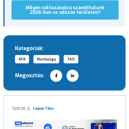
Milyen változásokra számíthatunk
2026-ban az adózás területén?
Kategóriák:
ÁFA
Munkaügy
TAO
Megosztás:
Szerző:
Leipán Tibor