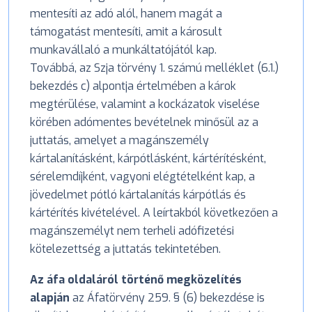
mentesíti az adó alól, hanem magát a
támogatást mentesíti, amit a károsult
munkavállaló a munkáltatójától kap.
Továbbá, az Szja törvény 1. számú melléklet (6.1.)
bekezdés c) alpontja értelmében a károk
megtérülése, valamint a kockázatok viselése
körében adómentes bevételnek minősül az a
juttatás, amelyet a magánszemély
kártalanításként, kárpótlásként, kártérítésként,
sérelemdíjként, vagyoni elégtételként kap, a
jövedelmet pótló kártalanítás kárpótlás és
kártérítés kivételével. A leírtakból következően a
magánszemélyt nem terheli adófizetési
kötelezettség a juttatás tekintetében.
Az áfa oldaláról történő megközelítés
alapján
az Áfatörvény 259. § (6) bekezdése is