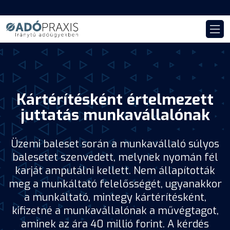
Kártérítésként értelmezett
juttatás munkavállalónak
Üzemi baleset során a munkavállaló súlyos
balesetet szenvedett, melynek nyomán fél
karját amputálni kellett. Nem állapították
meg a munkáltató felelősségét, ugyanakkor
a munkáltató, mintegy kártérítésként,
kifizetné a munkavállalónak a művégtagot,
aminek az ára 40 millió forint. A kérdés