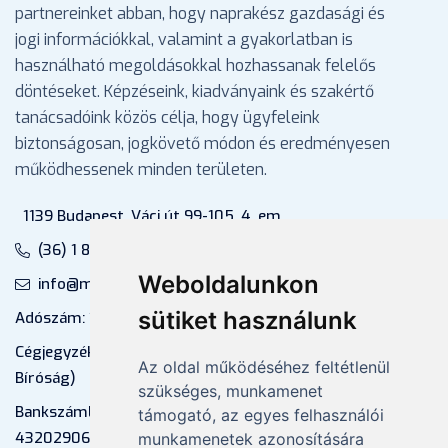
partnereinket abban, hogy naprakész gazdasági és
jogi információkkal, valamint a gyakorlatban is
használható megoldásokkal hozhassanak felelős
döntéseket. Képzéseink, kiadványaink és szakértő
tanácsadóink közös célja, hogy ügyfeleink
biztonságosan, jogkövető módon és eredményesen
működhessenek minden területen.
1139 Budapest, Váci út 99-105. 4. em.
(36) 1 880 76 00
Weboldalunkon
info@mprx.hu
sütiket használunk
Adószám: 13598145-2-41
Cégjegyzékszám: 01-09-883770 (Fővárosi
Az oldal működéséhez feltétlenül
Bíróság)
szükséges, munkamenet
Bankszámlaszám: CIB Bank, 10700581-
támogató, az egyes felhasználói
43202906-51100005
munkamenetek azonosítására