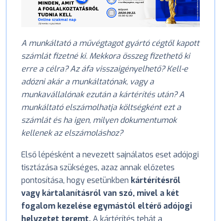
A munkáltató a művégtagot gyártó cégtől kapott
számlát fizetné ki. Mekkora összeg fizethető ki
erre a célra? Az áfa visszaigényelhető? Kell-e
adózni akár a munkáltatónak, vagy a
munkavállalónak ezután a kártérítés után? A
munkáltató elszámolhatja költségként ezt a
számlát és ha igen, milyen dokumentumok
kellenek az elszámoláshoz?
Első lépésként a nevezett sajnálatos eset adójogi
tisztázása szükséges, azaz annak előzetes
pontosítása, hogy esetünkben
kártérítésről
vagy kártalanításról van szó, mivel a két
fogalom kezelése egymástól eltérő adójogi
helyzetet teremt.
A kártérítés tehát a