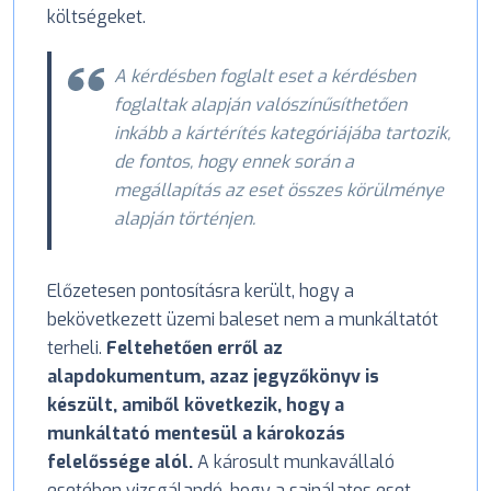
költségeket.
A kérdésben foglalt eset a kérdésben
foglaltak alapján valószínűsíthetően
inkább a kártérítés kategóriájába tartozik,
de fontos, hogy ennek során a
megállapítás az eset összes körülménye
alapján történjen.
Előzetesen pontosításra került, hogy a
bekövetkezett üzemi baleset nem a munkáltatót
terheli.
Feltehetően erről az
alapdokumentum, azaz jegyzőkönyv is
készült, amiből következik, hogy a
munkáltató mentesül a károkozás
felelőssége alól.
A károsult munkavállaló
esetében vizsgálandó, hogy a sajnálatos eset