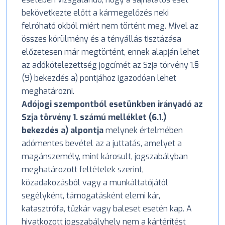
bekövetkezte előtt a kármegelőzés neki
felróható okból miért nem történt meg. Mivel az
összes körülmény és a tényállás tisztázása
előzetesen már megtörtént, ennek alapján lehet
az adókötelezettség jogcímét az Szja törvény 1.§
(9) bekezdés a) pontjához igazodóan lehet
meghatározni.
Adójogi szempontból esetünkben irányadó az
Szja törvény 1. számú melléklet (6.1.)
bekezdés a) alpontja
melynek értelmében
adómentes bevétel az a juttatás, amelyet a
magánszemély, mint károsult, jogszabályban
meghatározott feltételek szerint,
közadakozásból vagy a munkáltatójától
segélyként, támogatásként elemi kár,
katasztrófa, tűzkár vagy baleset esetén kap. A
hivatkozott jogszabályhely nem a kártérítést