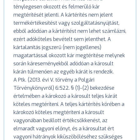
ténylegesen okozott és felmerülő kár
megtérítését jelenti. A kártérítés nem jelent
termékértékesítést vagy szolgáltatásnyújtást,
ebből adódóan a kártérítést nem lehet számlázni,
ezért adóköteles bevételt sem jelenthet. A
kártalanítás jogszerű (nem jogellenes)
magatartással okozott kár megtérítése melynek
során káreseményekből adódóan a károsult
kárán túlmenően az egyéb kárát is rendezik.
A Ptk. (2013. évi V. törvény a Polgári
Törvénykönyvről) 6:522. § (1)-(2) bekezdése
értelmében a károkozó a károsult teljes kárát
köteles megtéríteni. A teljes kártérítés körében a
károkozó köteles megtéríteni a károsult
vagyonában beállott értékcsökkenést, az
elmaradt vagyoni előnyt, és a károsultat ért
vagyoni hátrányok kiküszöböléséhez szükséges