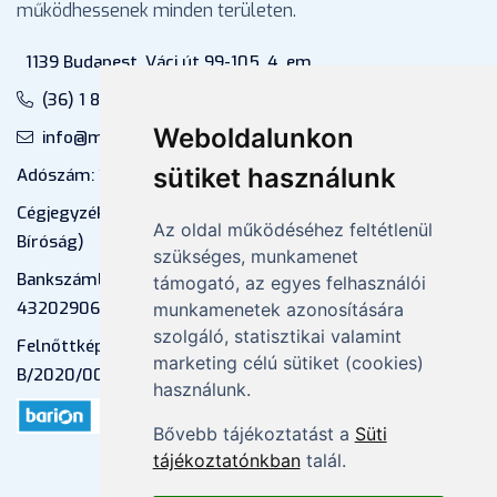
működhessenek minden területen.
1139 Budapest, Váci út 99-105. 4. em.
(36) 1 880 76 00
Weboldalunkon
info@mprx.hu
sütiket használunk
Adószám: 13598145-2-41
Cégjegyzékszám: 01-09-883770 (Fővárosi
Az oldal működéséhez feltétlenül
Bíróság)
szükséges, munkamenet
Bankszámlaszám: CIB Bank, 10700581-
támogató, az egyes felhasználói
43202906-51100005
munkamenetek azonosítására
szolgáló, statisztikai valamint
Felnőttképzési nyilvántartási szám:
marketing célú sütiket (cookies)
B/2020/000053
használunk.
Bővebb tájékoztatást a
Süti
tájékoztatónkban
talál.