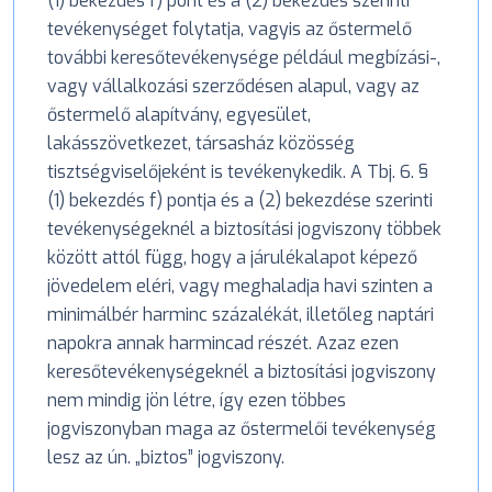
(1) bekezdés f) pont és a (2) bekezdés szerinti
tevékenységet folytatja, vagyis az őstermelő
további keresőtevékenysége például megbízási-,
vagy vállalkozási szerződésen alapul, vagy az
őstermelő alapítvány, egyesület,
lakásszövetkezet, társasház közösség
tisztségviselőjeként is tevékenykedik. A Tbj. 6. §
(1) bekezdés f) pontja és a (2) bekezdése szerinti
tevékenységeknél a biztosítási jogviszony többek
között attól függ, hogy a járulékalapot képező
jövedelem eléri, vagy meghaladja havi szinten a
minimálbér harminc százalékát, illetőleg naptári
napokra annak harmincad részét. Azaz ezen
keresőtevékenységeknél a biztosítási jogviszony
nem mindig jön létre, így ezen többes
jogviszonyban maga az őstermelői tevékenység
lesz az ún. „biztos” jogviszony.