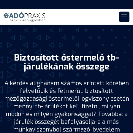
Biztosított őstermelő tb-
járulékának összege
A kérdés alighanem számos érintett körében
felvetődik és felmerül: biztosított
mezőgazdasági őstermelői jogviszony esetén
mennyi tb-járulékot kell fizetni, milyen
módon és milyen gyakorisággal? Továbbá: a
járulék összegét befolyásolja-e a más
munkaviszonyból származó jövedelem