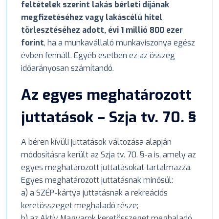
feltételek szerint lakás bérleti díjának
megfizetéséhez vagy lakáscélú hitel
törlesztéséhez adott, évi 1 millió 800 ezer
forint
, ha a munkavállaló munkaviszonya egész
évben fennáll. Egyéb esetben ez az összeg
időarányosan számítandó.
Az egyes meghatározott
juttatások – Szja tv. 70. §
A béren kívüli juttatások változása alapján
módosításra került az Szja tv. 70. §-a is, amely az
egyes meghatározott juttatásokat tartalmazza.
Egyes meghatározott juttatásnak minősül:
a) a SZÉP-kártya juttatásnak a rekreációs
keretösszeget meghaladó része;
b) az Aktív Magyarok keretösszeget meghaladó