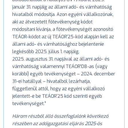
január 31. napjáig az állami adó- és vámhatóság
hivatalból módosítja. Azon egyéni vállalkozónak,
aki az átvezetett főtevékenység kódot
módosítani kívánja, a főtevékenységét azonosító
TEÁOR-kódot az új TEÁOR’25-kód alapján kell az
állami adó- és vámhatósághoz bejelentenie
legkésőbb 2025. július 1. napjáig.
2025. augusztus 31. napjával az állami adó- és
vámhatóság valamennyi TEÁOR’08-as (vagy
korábbi) egyéb tevékenységet – 2024. december
31-ei hatállyal – hivatalból lezárhatja,
függetlenül attól, hogy az egyéni vállalkozó
jelentett-e be TEÁOR’25 kód szerinti egyéb
tevékenységet.”
Három részből álló összefoglalónk következő
részében az adóigazgatási eljárás 2025-ös