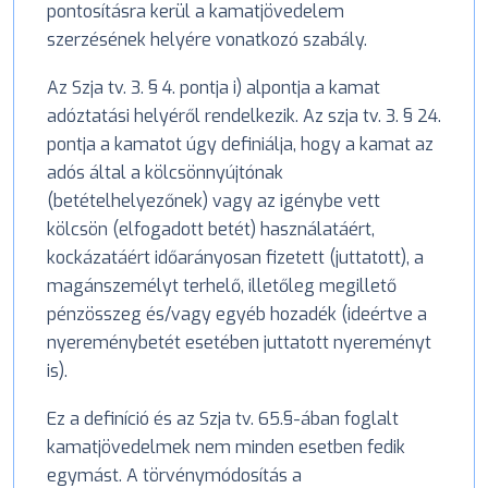
pontosításra kerül a kamatjövedelem
szerzésének helyére vonatkozó szabály.
Az Szja tv. 3. § 4. pontja i) alpontja a kamat
adóztatási helyéről rendelkezik. Az szja tv. 3. § 24.
pontja a kamatot úgy definiálja, hogy a kamat az
adós által a kölcsönnyújtónak
(betételhelyezőnek) vagy az igénybe vett
kölcsön (elfogadott betét) használatáért,
kockázatáért időarányosan fizetett (juttatott), a
magánszemélyt terhelő, illetőleg megillető
pénzösszeg és/vagy egyéb hozadék (ideértve a
nyereménybetét esetében juttatott nyereményt
is).
Ez a definíció és az Szja tv. 65.§-ában foglalt
kamatjövedelmek nem minden esetben fedik
egymást. A törvénymódosítás a