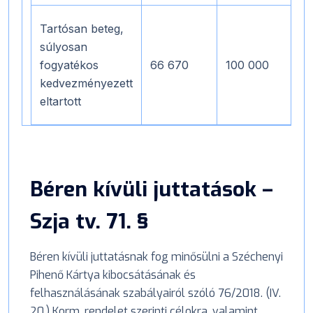
Tartósan beteg,
súlyosan
fogyatékos
66 670
100 000
1
kedvezményezett
eltartott
Béren kívüli juttatások –
Szja tv. 71. §
Béren kívüli juttatásnak fog minősülni a Széchenyi
Pihenő Kártya kibocsátásának és
felhasználásának szabályairól szóló 76/2018. (IV.
20.) Korm. rendelet szerinti célokra, valamint