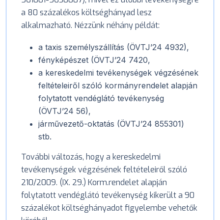
a 80 százalékos költséghányad lesz
alkalmazható. Nézzünk néhány példát:
a taxis személyszállítás (ÖVTJ’24 4932),
fényképészet (ÖVTJ’24 7420,
­a kereskedelmi tevékenységek végzésének
feltételeiről szóló kormányrendelet alapján
folytatott vendéglátó tevékenység
(ÖVTJ’24 56),
­járművezető-oktatás (ÖVTJ’24 855301)
stb.
További változás, hogy a kereskedelmi
tevékenységek végzésének feltételeiről szóló
210/2009. (IX. 29.) Korm.rendelet alapján
folytatott vendéglátó tevékenység kikerült a 90
százalékot költséghányadot figyelembe vehetők