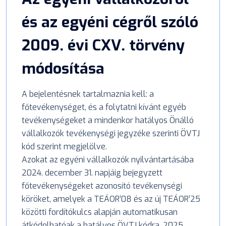
és az egyéni cégről szóló
2009. évi CXV. törvény
módosítása
A bejelentésnek tartalmaznia kell: a
főtevékenységet, és a folytatni kívánt egyéb
tevékenységeket a mindenkor hatályos Önálló
vállalkozók tevékenységi jegyzéke szerinti ÖVTJ
kód szerint megjelölve.
Azokat az egyéni vállalkozók nyilvántartásába
2024. december 31. napjáig bejegyzett
főtevékenységeket azonosító tevékenységi
köröket, amelyek a TEÁOR’08 és az új TEÁOR’25
közötti fordítókulcs alapján automatikusan
átkódolhatóak a hatályos ÖVTJ kódra, 2025.