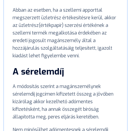
Abban az esetben, ha a szellemi apporttal
megszerzett üzletrész értékesítésre kerül, akkor
az üzletrész(értékpapír) szerzési értékének a
szellemi termék megalkotása érdekében az
eredeti jogosult magánszemély által a
hozzájárulás szolgáltatásáig teljesített, igazolt
kiadást lehet figyelembe venni.
A sérelemdíj
A módosítás szerint a magánszemélynek
sérelemdíj jogcímen kifizetett összeg a jövőben
kizárólag akkor kezelhető adómentes
kifizetésként, ha annak összegét bíróság
állapította meg, peres eljárás keretében.
Nem minősülhet adómentesnek a sérelemdíj