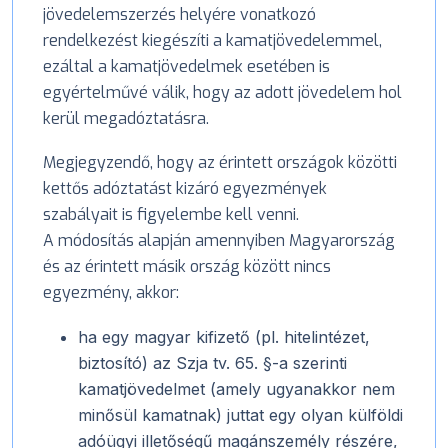
jövedelemszerzés helyére vonatkozó
rendelkezést kiegészíti a kamatjövedelemmel,
ezáltal a kamatjövedelmek esetében is
egyértelművé válik, hogy az adott jövedelem hol
kerül megadóztatásra.
Megjegyzendő, hogy az érintett országok közötti
kettős adóztatást kizáró egyezmények
szabályait is figyelembe kell venni.
A módosítás alapján amennyiben Magyarország
és az érintett másik ország között nincs
egyezmény, akkor:
­ha egy magyar kifizető (pl. hitelintézet,
biztosító) az Szja tv. 65. §-a szerinti
kamatjövedelmet (amely ugyanakkor nem
minősül kamatnak) juttat egy olyan külföldi
adóügyi illetőségű magánszemély részére,