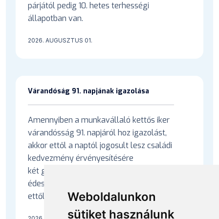
párjától pedig 10. hetes terhességi
állapotban van.
2026. AUGUSZTUS 01.
Várandóság 91. napjának igazolása
Amennyiben a munkavállaló kettős iker
várandósság 91. napjáról hoz igazolást,
akkor ettől a naptól jogosult lesz családi
kedvezmény érvényesítésére
két gyermek után? A két gyermekes
édesanyák szja mentessége is megilleti
Weboldalunkon
ettől a naptól?
sütiket használunk
2026. AUGUSZTUS 01.