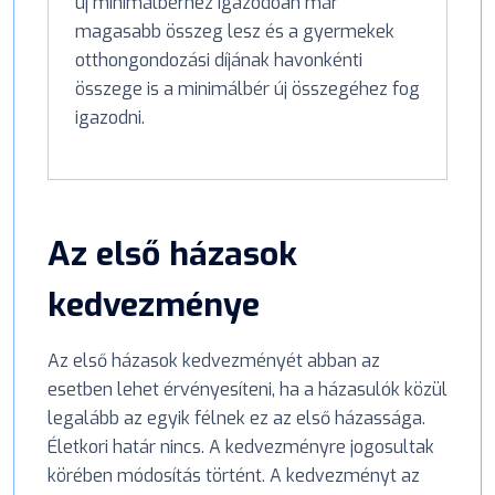
új minimálbérhez igazodóan már
magasabb összeg lesz és a gyermekek
otthongondozási díjának havonkénti
összege is a minimálbér új összegéhez fog
igazodni.
Az első házasok
kedvezménye
Az első házasok kedvezményét abban az
esetben lehet érvényesíteni, ha a házasulók közül
legalább az egyik félnek ez az első házassága.
Életkori határ nincs. A kedvezményre jogosultak
körében módosítás történt. A kedvezményt az