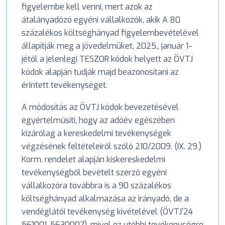
figyelembe kell venni, mert azok az
átalányadózó egyéni vállalkozók, akik A 80
százalékos költséghányad figyelembevételével
állapítják meg a jövedelmüket, 2025., január 1-
jétől a jelenlegi TESZOR kódok helyett az ÖVTJ
kódok alapján tudják majd beazonosítani az
érintett tevékenységet.
A módosítás az ÖVTJ kódok bevezetésével
egyértelműsíti, hogy az adóév egészében
kizárólag a kereskedelmi tevékenységek
végzésének feltételeiről szóló 210/2009. (IX. 29.)
Korm. rendelet alapján kiskereskedelmi
tevékenységből bevételt szerző egyéni
vállalkozóra továbbra is a 90 százalékos
költséghányad alkalmazása az irányadó, de a
vendéglátói tevékenység kivételével (ÖVTJ’24
561001-5630007), mivel ez utóbbi tevékenységre