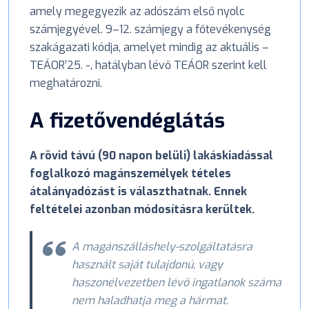
amely megegyezik az adószám első nyolc
számjegyével. 9–12. számjegy a főtevékenység
szakágazati kódja, amelyet mindig az aktuális –
TEÁOR’25. -, hatályban lévő TEÁOR szerint kell
meghatározni.
A fizetővendéglátás
A rövid távú (90 napon belüli) lakáskiadással
foglalkozó magánszemélyek tételes
átalányadózást is választhatnak. Ennek
feltételei azonban módosításra kerültek.
A magánszálláshely-szolgáltatásra
használt saját tulajdonú, vagy
haszonélvezetben lévő ingatlanok száma
nem haladhatja meg a hármat.