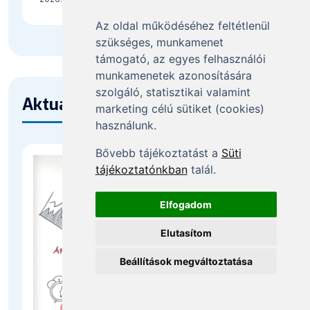
Az oldal működéséhez feltétlenül
szükséges, munkamenet
támogató, az egyes felhasználói
munkamenetek azonosítására
szolgáló, statisztikai valamint
Aktuális lapszámunk tartalma
marketing célú sütiket (cookies)
használunk.
Bővebb tájékoztatást a
Süti
tájékoztatónkban
talál.
Elfogadom
Elutasítom
Beállítások megváltoztatása