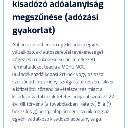
kisadózó adóalanyiság
megszűnése (adózási
gyakorlat)
Abban az esetben, ha egy kisadózó egyéni
vállalkozó, aki autószerelési tevékenységet
végez és a működése során keletkezett
fémhulladékot leadja a MOHU MOL
Hulladékgazdálkodási Zrt-nek vagy az azzal
szerződött intézményi szolgáltató részére, akkor
a kifizetőtől történő bevételszerzés miatt a
kisadózó vállalkozók tételes adójáról szóló 2022.
évi XIII. törvény (a továbbiakban: Kata tv.) 5. § (1)
bekezdés g) pontja alapján nem szűnik meg az
egyéni vállalkozó kisadózói adóalanyisága.