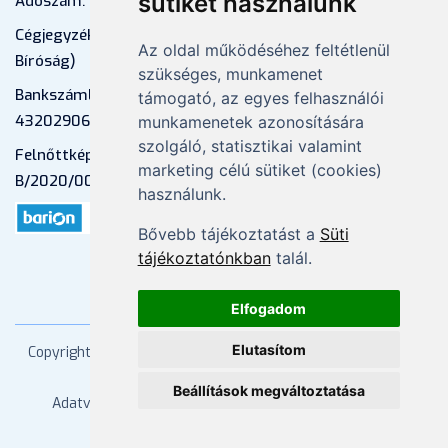
sütiket használunk
Adószám: 13598145-2-41
Cégjegyzékszám: 01-09-883770 (Fővárosi
Az oldal működéséhez feltétlenül
Bíróság)
szükséges, munkamenet
Bankszámlaszám: CIB Bank, 10700581-
támogató, az egyes felhasználói
43202906-51100005
munkamenetek azonosítására
szolgáló, statisztikai valamint
Felnőttképzési nyilvántartási szám:
marketing célú sütiket (cookies)
B/2020/000053
használunk.
Bővebb tájékoztatást a
Süti
tájékoztatónkban
talál.
Elfogadom
Elutasítom
Copyright
2026 Mprx. Minden jog fenntartva
Menedzser
Praxis Kft
Beállítások megváltoztatása
Adatvédelem
ÁSZF
Impresszum
Kapcsolat
Súgó/GYIK