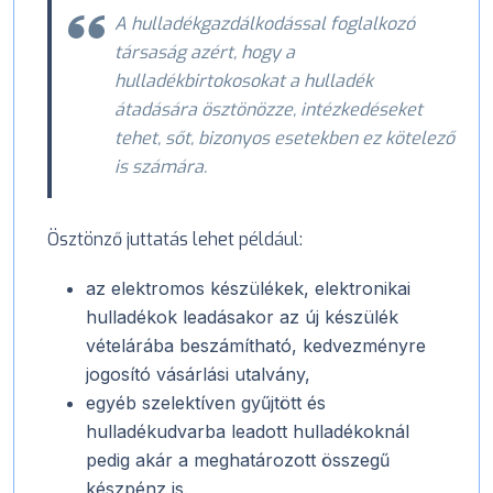
A hulladékgazdálkodással foglalkozó
társaság azért, hogy a
hulladékbirtokosokat a hulladék
átadására ösztönözze, intézkedéseket
tehet, sőt, bizonyos esetekben ez kötelező
is számára.
Ösztönző juttatás lehet például:
az elektromos készülékek, elektronikai
hulladékok leadásakor az új készülék
vételárába beszámítható, kedvezményre
jogosító vásárlási utalvány,
egyéb szelektíven gyűjtött és
hulladékudvarba leadott hulladékoknál
pedig akár a meghatározott összegű
készpénz is.