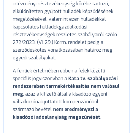
intézményi résztevékenység körébe tartozó,
elkülönítetten gyűjtött hulladék képződésének
megelőzésével, valamint ezen hulladékkal
kapcsolatos hulladékgazdálkodási
résztevékenységek részletes szabályairól szóló
272/2023. (VI. 29.) Korm. rendelet pedig a
szerződéskötés vonatkozásában határoz meg
egyedi szabályokat.
A fentiek értelmében ebben a felek közötti
speciális jogviszonyban a
Kata tv. szabályozási
rendszerében termékértékesítés nem valósul
meg
, azaz a kifizető által a kisadózó egyéni
vállalkozónak juttatott kompenzációból
származó bevétel
nem eredményezi a
kisadózói adóalanyiság megszűnését
.