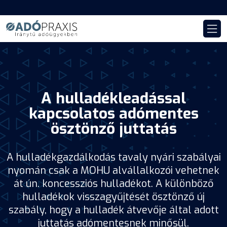
A hulladékleadással
kapcsolatos adómentes
ösztönző juttatás
A hulladékgazdálkodás tavaly nyári szabályai
nyomán csak a MOHU alvállalkozói vehetnek
át ún. koncessziós hulladékot. A különböző
hulladékok visszagyűjtését ösztönző új
szabály, hogy a hulladék átvevője által adott
juttatás adómentesnek minősül.