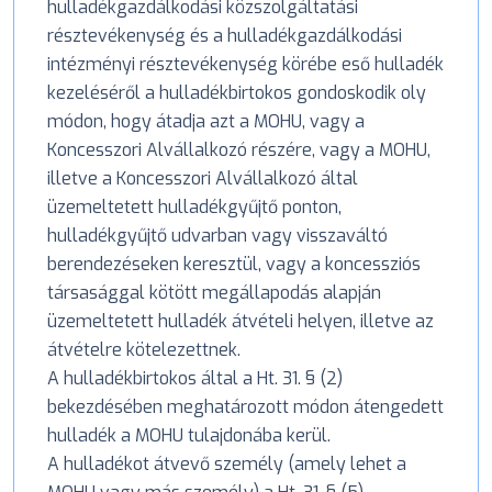
hulladékgazdálkodási közszolgáltatási
résztevékenység és a hulladékgazdálkodási
intézményi résztevékenység körébe eső hulladék
kezeléséről a hulladékbirtokos gondoskodik oly
módon, hogy átadja azt a MOHU, vagy a
Koncesszori Alvállalkozó részére, vagy a MOHU,
illetve a Koncesszori Alvállalkozó által
üzemeltetett hulladékgyűjtő ponton,
hulladékgyűjtő udvarban vagy visszaváltó
berendezéseken keresztül, vagy a koncessziós
társasággal kötött megállapodás alapján
üzemeltetett hulladék átvételi helyen, illetve az
átvételre kötelezettnek.
A hulladékbirtokos által a Ht. 31. § (2)
bekezdésében meghatározott módon átengedett
hulladék a MOHU tulajdonába kerül.
A hulladékot átvevő személy (amely lehet a