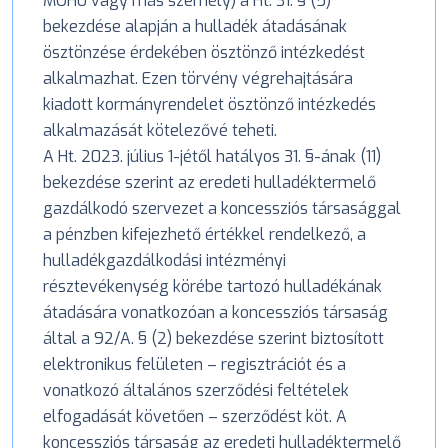
MOHU vagy más személy) a Ht. 31. § (5)
bekezdése alapján a hulladék átadásának
ösztönzése érdekében ösztönző intézkedést
alkalmazhat. Ezen törvény végrehajtására
kiadott kormányrendelet ösztönző intézkedés
alkalmazását kötelezővé teheti.
A Ht. 2023. július 1-jétől hatályos 31. §-ának (11)
bekezdése szerint az eredeti hulladéktermelő
gazdálkodó szervezet a koncessziós társasággal
a pénzben kifejezhető értékkel rendelkező, a
hulladékgazdálkodási intézményi
résztevékenység körébe tartozó hulladékának
átadására vonatkozóan a koncessziós társaság
által a 92/A. § (2) bekezdése szerint biztosított
elektronikus felületen – regisztrációt és a
vonatkozó általános szerződési feltételek
elfogadását követően – szerződést köt. A
koncessziós társaság az eredeti hulladéktermelő