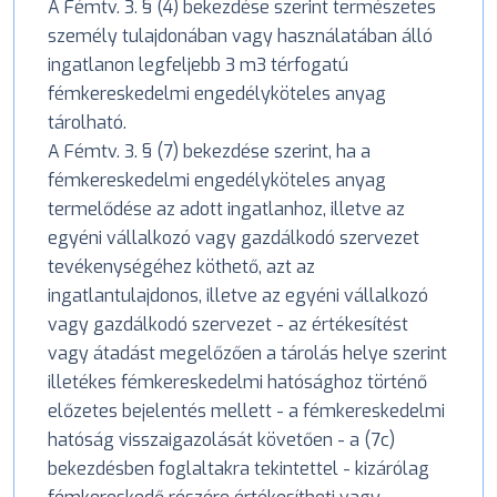
A Fémtv. 3. § (4) bekezdése szerint természetes
személy tulajdonában vagy használatában álló
ingatlanon legfeljebb 3 m3 térfogatú
fémkereskedelmi engedélyköteles anyag
tárolható.
A Fémtv. 3. § (7) bekezdése szerint, ha a
fémkereskedelmi engedélyköteles anyag
termelődése az adott ingatlanhoz, illetve az
egyéni vállalkozó vagy gazdálkodó szervezet
tevékenységéhez köthető, azt az
ingatlantulajdonos, illetve az egyéni vállalkozó
vagy gazdálkodó szervezet - az értékesítést
vagy átadást megelőzően a tárolás helye szerint
illetékes fémkereskedelmi hatósághoz történő
előzetes bejelentés mellett - a fémkereskedelmi
hatóság visszaigazolását követően - a (7c)
bekezdésben foglaltakra tekintettel - kizárólag