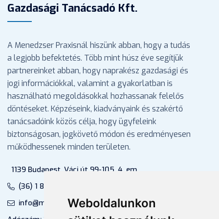
Gazdasági Tanácsadó Kft.
A Menedzser Praxisnál hiszünk abban, hogy a tudás
a legjobb befektetés. Több mint húsz éve segítjük
partnereinket abban, hogy naprakész gazdasági és
jogi információkkal, valamint a gyakorlatban is
használható megoldásokkal hozhassanak felelős
döntéseket. Képzéseink, kiadványaink és szakértő
tanácsadóink közös célja, hogy ügyfeleink
biztonságosan, jogkövető módon és eredményesen
működhessenek minden területen.
1139 Budapest, Váci út 99-105. 4. em.
(36) 1 880 76 00
Weboldalunkon
info@mprx.hu