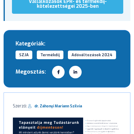
Vállalkozások EPR- és termékdíj-
kötelezettségei 2025-ben
Kategóriák:
SZJA
Termékdíj
Adóváltozások 2024
Megosztás:
Szerző:
dr. Záhonyi Mariann Szilvia