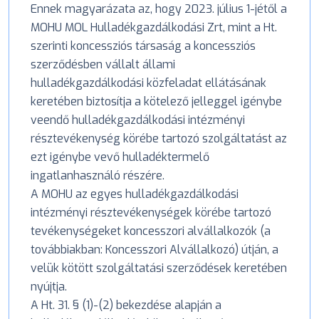
Ennek magyarázata az, hogy 2023. július 1-jétől a
MOHU MOL Hulladékgazdálkodási Zrt, mint a Ht.
szerinti koncessziós társaság a koncessziós
szerződésben vállalt állami
hulladékgazdálkodási közfeladat ellátásának
keretében biztosítja a kötelező jelleggel igénybe
veendő hulladékgazdálkodási intézményi
résztevékenység körébe tartozó szolgáltatást az
ezt igénybe vevő hulladéktermelő
ingatlanhasználó részére.
A MOHU az egyes hulladékgazdálkodási
intézményi résztevékenységek körébe tartozó
tevékenységeket koncesszori alvállalkozók (a
továbbiakban: Koncesszori Alvállalkozó) útján, a
velük kötött szolgáltatási szerződések keretében
nyújtja.
A Ht. 31. § (1)-(2) bekezdése alapján a