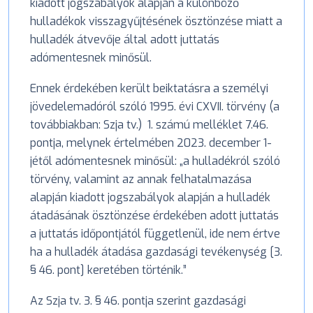
kiadott jogszabályok alapján a különböző
hulladékok visszagyűjtésének ösztönzése miatt a
hulladék átvevője által adott juttatás
adómentesnek minősül.
Ennek érdekében került beiktatásra a személyi
jövedelemadóról szóló 1995. évi CXVII. törvény (a
továbbiakban: Szja tv.) 1. számú melléklet 7.46.
pontja, melynek értelmében 2023. december 1-
jétől adómentesnek minősül: „a hulladékról szóló
törvény, valamint az annak felhatalmazása
alapján kiadott jogszabályok alapján a hulladék
átadásának ösztönzése érdekében adott juttatás
a juttatás időpontjától függetlenül, ide nem értve
ha a hulladék átadása gazdasági tevékenység [3.
§ 46. pont] keretében történik.”
Az Szja tv. 3. § 46. pontja szerint gazdasági