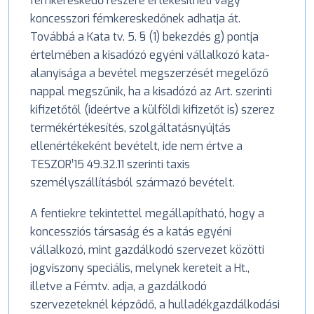
fémkereskedő részére értékesítheti vagy
koncesszori fémkereskedőnek adhatja át.
Továbbá a Kata tv. 5. § (1) bekezdés g) pontja
értelmében a kisadózó egyéni vállalkozó kata-
alanyisága a bevétel megszerzését megelőző
nappal megszűnik, ha a kisadózó az Art. szerinti
kifizetőtől (ideértve a külföldi kifizetőt is) szerez
termékértékesítés, szolgáltatásnyújtás
ellenértékeként bevételt, ide nem értve a
TESZOR’15 49.32.11 szerinti taxis
személyszállításból származó bevételt.
A fentiekre tekintettel megállapítható, hogy a
koncessziós társaság és a katás egyéni
vállalkozó, mint gazdálkodó szervezet közötti
jogviszony speciális, melynek kereteit a Ht.,
illetve a Fémtv. adja, a gazdálkodó
szervezeteknél képződő, a hulladékgazdálkodási