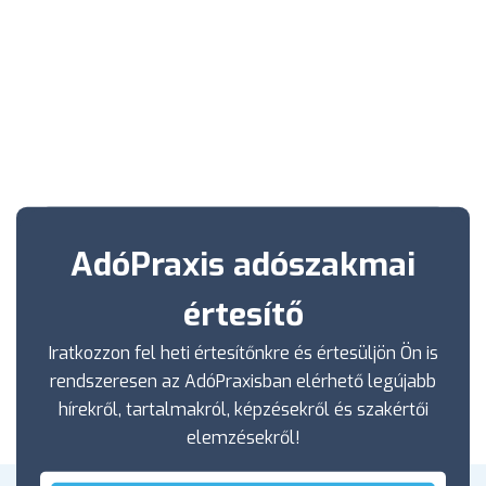
AdóPraxis adószakmai
értesítő
Iratkozzon fel heti értesítőnkre és értesüljön Ön is
rendszeresen az AdóPraxisban elérhető legújabb
hírekről, tartalmakról, képzésekről és szakértői
elemzésekről!