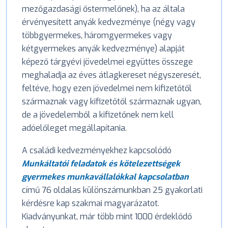
mezőgazdasági őstermelőnek), ha az általa
érvényesített anyák kedvezménye (négy vagy
többgyermekes, háromgyermekes vagy
kétgyermekes anyák kedvezménye) alapját
képező tárgyévi jövedelmei együttes összege
meghaladja az éves átlagkereset négyszeresét,
feltéve, hogy ezen jövedelmei nem kifizetőtől
származnak vagy kifizetőtől származnak ugyan,
de a jövedelemből a kifizetőnek nem kell
adóelőleget megállapítania.
A családi kedvezményekhez kapcsolódó
Munkáltatói feladatok és kötelezettségek
gyermekes munkavállalókkal kapcsolatban
című 76 oldalas különszámunkban 25 gyakorlati
kérdésre kap szakmai magyarázatot.
Kiadványunkat, már több mint 1000 érdeklődő