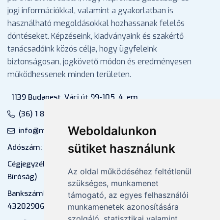
jogi információkkal, valamint a gyakorlatban is
használható megoldásokkal hozhassanak felelős
döntéseket. Képzéseink, kiadványaink és szakértő
tanácsadóink közös célja, hogy ügyfeleink
biztonságosan, jogkövető módon és eredményesen
működhessenek minden területen.
1139 Budapest, Váci út 99-105. 4. em.
(36) 1 880 76 00
Weboldalunkon
info@mprx.hu
sütiket használunk
Adószám: 13598145-2-41
Cégjegyzékszám: 01-09-883770 (Fővárosi
Az oldal működéséhez feltétlenül
Bíróság)
szükséges, munkamenet
Bankszámlaszám: CIB Bank, 10700581-
támogató, az egyes felhasználói
43202906-51100005
munkamenetek azonosítására
szolgáló, statisztikai valamint