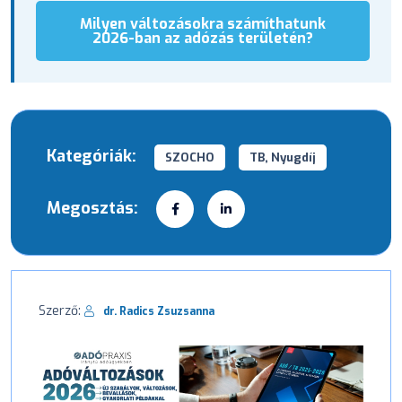
Milyen változásokra számíthatunk
2026-ban az adózás területén?
Kategóriák:
SZOCHO
TB, Nyugdíj
Megosztás:
Szerző:
dr. Radics Zsuzsanna