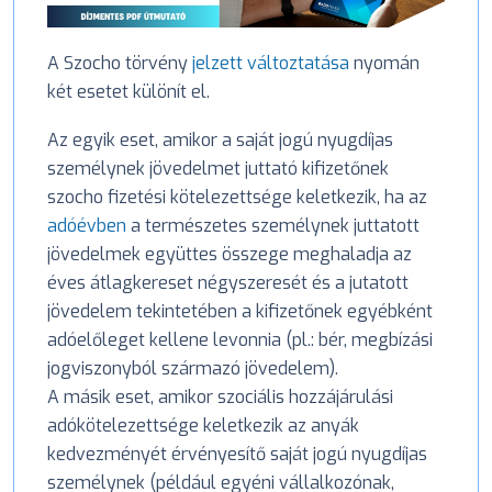
A Szocho törvény
jelzett változtatása
nyomán
két esetet különít el.
Az egyik eset, amikor a saját jogú nyugdíjas
személynek jövedelmet juttató kifizetőnek
szocho fizetési kötelezettsége keletkezik, ha az
adóévben
a természetes személynek juttatott
jövedelmek együttes összege meghaladja az
éves átlagkereset négyszeresét és a jutatott
jövedelem tekintetében a kifizetőnek egyébként
adóelőleget kellene levonnia (pl.: bér, megbízási
jogviszonyból származó jövedelem).
A másik eset, amikor szociális hozzájárulási
adókötelezettsége keletkezik az anyák
kedvezményét érvényesítő saját jogú nyugdíjas
személynek (például egyéni vállalkozónak,