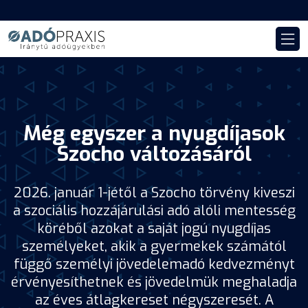
Még egyszer a nyugdíjasok
Szocho változásáról
2026. január 1-jétől a Szocho törvény kiveszi
a szociális hozzájárulási adó alóli mentesség
köréből azokat a saját jogú nyugdíjas
személyeket, akik a gyermekek számától
függő személyi jövedelemadó kedvezményt
érvényesíthetnek és jövedelmük meghaladja
az éves átlagkereset négyszeresét. A