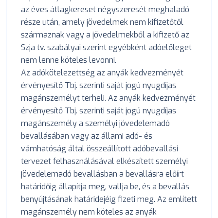
az éves átlagkereset négyszeresét meghaladó
része után, amely jövedelmek nem kifizetőtől
származnak vagy a jövedelmekből a kifizető az
Szja tv. szabályai szerint egyébként adóelőleget
nem lenne köteles levonni.
Az adókötelezettség az anyák kedvezményét
érvényesítő Tbj. szerinti saját jogú nyugdíjas
magánszemélyt terheli. Az anyák kedvezményét
érvényesítő Tbj. szerinti saját jogú nyugdíjas
magánszemély a személyi jövedelemadó
bevallásában vagy az állami adó- és
vámhatóság által összeállított adóbevallási
tervezet felhasználásával elkészített személyi
jövedelemadó bevallásban a bevallásra előírt
határidőig állapítja meg, vallja be, és a bevallás
benyújtásának határidejéig fizeti meg. Az említett
magánszemély nem köteles az anyák