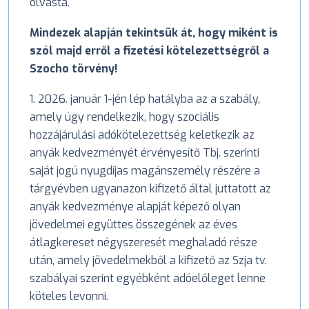
olvasta.
Mindezek alapján tekintsük át, hogy miként is
szól majd erről a fizetési kötelezettségről a
Szocho törvény!
1. 2026. január 1-jén lép hatályba az a szabály,
amely úgy rendelkezik, hogy szociális
hozzájárulási adókötelezettség keletkezik az
anyák kedvezményét érvényesítő Tbj. szerinti
saját jogú nyugdíjas magánszemély részére a
tárgyévben ugyanazon kifizető által juttatott az
anyák kedvezménye alapját képező olyan
jövedelmei együttes összegének az éves
átlagkereset négyszeresét meghaladó része
után, amely jövedelmekből a kifizető az Szja tv.
szabályai szerint egyébként adóelőleget lenne
köteles levonni.