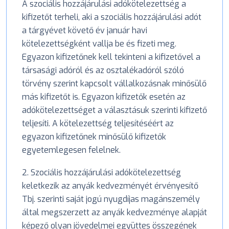
A szociális hozzájárulási adókötelezettség a
kifizetőt terheli, aki a szociális hozzájárulási adót
a tárgyévet követő év január havi
kötelezettségként vallja be és fizeti meg.
Egyazon kifizetőnek kell tekinteni a kifizetővel a
társasági adóról és az osztalékadóról szóló
törvény szerint kapcsolt vállalkozásnak minősülő
más kifizetőt is. Egyazon kifizetők esetén az
adókötelezettséget a választásuk szerinti kifizető
teljesíti. A kötelezettség teljesítéséért az
egyazon kifizetőnek minősülő kifizetők
egyetemlegesen felelnek.
2. Szociális hozzájárulási adókötelezettség
keletkezik az anyák kedvezményét érvényesítő
Tbj. szerinti saját jogú nyugdíjas magánszemély
által megszerzett az anyák kedvezménye alapját
képező olyan jövedelmei együttes összegének