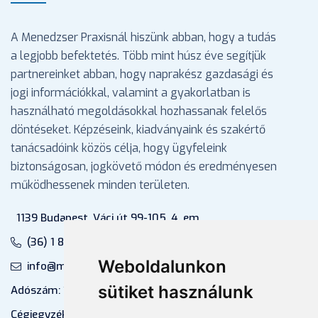
A Menedzser Praxisnál hiszünk abban, hogy a tudás
a legjobb befektetés. Több mint húsz éve segítjük
partnereinket abban, hogy naprakész gazdasági és
jogi információkkal, valamint a gyakorlatban is
használható megoldásokkal hozhassanak felelős
döntéseket. Képzéseink, kiadványaink és szakértő
tanácsadóink közös célja, hogy ügyfeleink
biztonságosan, jogkövető módon és eredményesen
működhessenek minden területen.
1139 Budapest, Váci út 99-105. 4. em.
(36) 1 880 76 00
Weboldalunkon
info@mprx.hu
sütiket használunk
Adószám: 13598145-2-41
Cégjegyzékszám: 01-09-883770 (Fővárosi