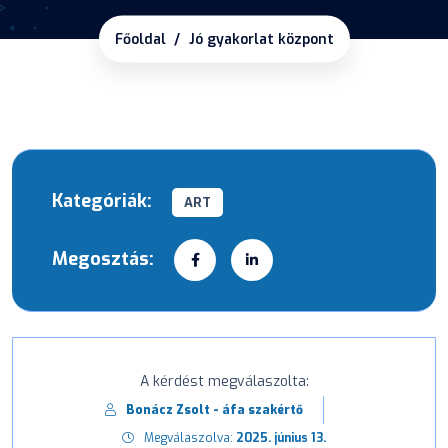
Főoldal
Jó gyakorlat központ
Kategóriák:
ART
Megosztás:
A kérdést megválaszolta:
Bonácz Zsolt - áfa szakértő
Megválaszolva:
2025. június 13.