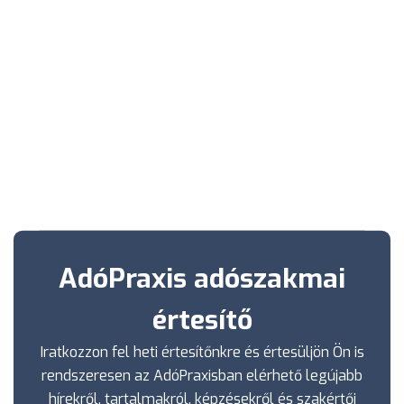
AdóPraxis adószakmai
értesítő
Iratkozzon fel heti értesítőnkre és értesüljön Ön is
rendszeresen az AdóPraxisban elérhető legújabb
hírekről, tartalmakról, képzésekről és szakértői