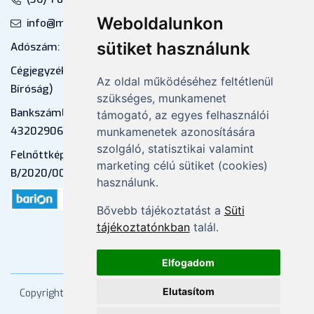
Weboldalunkon
info@mprx.hu
sütiket használunk
Adószám: 13598145-2-41
Cégjegyzékszám: 01-09-883770 (Fővárosi
Az oldal működéséhez feltétlenül
Bíróság)
szükséges, munkamenet
Bankszámlaszám: CIB Bank, 10700581-
támogató, az egyes felhasználói
43202906-51100005
munkamenetek azonosítására
szolgáló, statisztikai valamint
Felnőttképzési nyilvántartási szám:
marketing célú sütiket (cookies)
B/2020/000053
használunk.
Bővebb tájékoztatást a
Süti
tájékoztatónkban
talál.
Elfogadom
Elutasítom
Copyright
2026 Mprx. Minden jog fenntartva
Menedzser
Praxis Kft