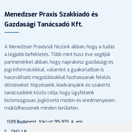
Menedzser Praxis Szakkiadó és
Gazdasági Tanácsadó Kft.
A Menedzser Praxisnál hiszünk abban, hogy a tudás
a legjobb befektetés. Több mint húsz éve segítjük
partnereinket abban, hogy naprakész gazdasági és
jogi információkkal, valamint a gyakorlatban is
használható megoldásokkal hozhassanak felelős
döntéseket. Képzéseink, kiadványaink és szakértő
tanácsadóink közös célja, hogy ügyfeleink
biztonságosan, jogkövető módon és eredményesen
működhessenek minden területen.
1139 Budapest, Váci út 99-105. 4. em.
(36) 1 880 76 00