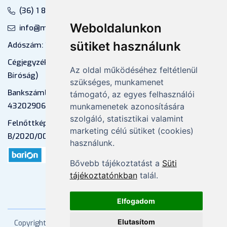
(36) 1 880 76 00
Weboldalunkon
info@mprx.hu
sütiket használunk
Adószám: 13598145-2-41
Cégjegyzékszám: 01-09-883770 (Fővárosi
Az oldal működéséhez feltétlenül
Bíróság)
szükséges, munkamenet
Bankszámlaszám: CIB Bank, 10700581-
támogató, az egyes felhasználói
43202906-51100005
munkamenetek azonosítására
szolgáló, statisztikai valamint
Felnőttképzési nyilvántartási szám:
marketing célú sütiket (cookies)
B/2020/000053
használunk.
Bővebb tájékoztatást a
Süti
tájékoztatónkban
talál.
Elfogadom
Elutasítom
Copyright
2026 Mprx. Minden jog fenntartva
Menedzser