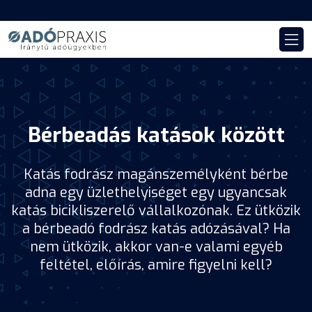
Bérbeadás katások között
Katás fodrász magánszemélyként bérbe
adna egy üzlethelyiséget egy ugyancsak
katás bicikliszerelő vállalkozónak. Ez ütközik
a bérbeadó fodrász katás adózásával? Ha
nem ütközik, akkor van-e valami egyéb
feltétel, előírás, amire figyelni kell?