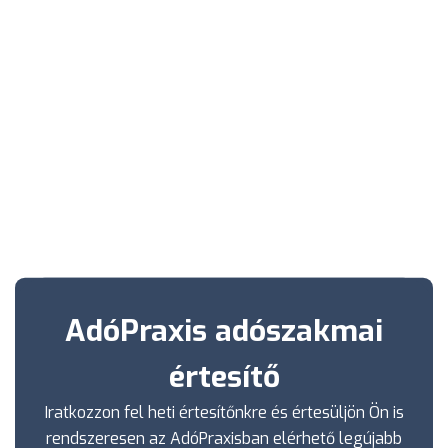
AdóPraxis adószakmai
értesítő
Iratkozzon fel heti értesítőnkre és értesüljön Ön is
rendszeresen az AdóPraxisban elérhető legújabb