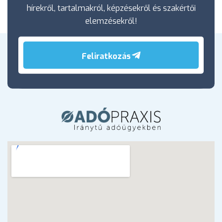
hírekről, tartalmakról, képzésekről és szakértői
elemzésekről!
Feliratkozás