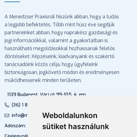
A Menedzser Praxisnál hiszünk abban, hogy a tudás
a legjobb befektetés. Több mint húsz éve segítjük
partnereinket abban, hogy naprakész gazdasági és
jogi információkkal, valamint a gyakorlatban is
használható megoldásokkal hozhassanak felelős
döntéseket. Képzéseink, kiadványaink és szakértő
tanácsadóink közös célja, hogy ügyfeleink
biztonságosan, jogkövető módon és eredményesen
működhessenek minden területen.
1139 Budapest, Váci út 99-105. 4. em.
(36) 1 880 76 00
Weboldalunkon
info@mprx.hu
sütiket használunk
Adószám: 13598145-2-41
Cégjegyzékszám: 01-09-883770 (Fővárosi