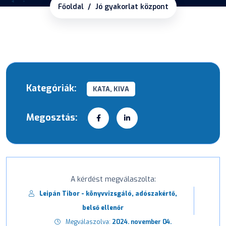
Főoldal
Jó gyakorlat központ
Kategóriák:
KATA, KIVA
Megosztás:
A kérdést megválaszolta:
Leipán Tibor - könyvvizsgáló, adószakértő,
belső ellenőr
Megválaszolva:
2024. november 04.