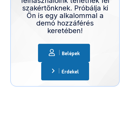
felhasználóink tehetnek fel
szakértőnknek. Próbálja ki
Ön is egy alkalommal a
demó hozzáférés
keretében!
Belépek
Érdekel