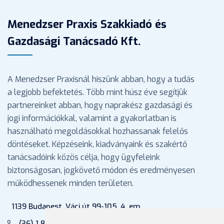
Menedzser Praxis Szakkiadó és
Gazdasági Tanácsadó Kft.
A Menedzser Praxisnál hiszünk abban, hogy a tudás
a legjobb befektetés. Több mint húsz éve segítjük
partnereinket abban, hogy naprakész gazdasági és
jogi információkkal, valamint a gyakorlatban is
használható megoldásokkal hozhassanak felelős
döntéseket. Képzéseink, kiadványaink és szakértő
tanácsadóink közös célja, hogy ügyfeleink
biztonságosan, jogkövető módon és eredményesen
működhessenek minden területen.
1139 Budapest, Váci út 99-105. 4. em.
(36) 1 880 76 00