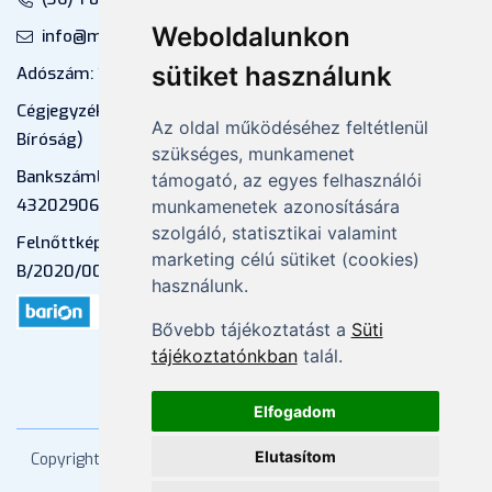
Weboldalunkon
info@mprx.hu
sütiket használunk
Adószám: 13598145-2-41
Cégjegyzékszám: 01-09-883770 (Fővárosi
Az oldal működéséhez feltétlenül
Bíróság)
szükséges, munkamenet
Bankszámlaszám: CIB Bank, 10700581-
támogató, az egyes felhasználói
43202906-51100005
munkamenetek azonosítására
szolgáló, statisztikai valamint
Felnőttképzési nyilvántartási szám:
marketing célú sütiket (cookies)
B/2020/000053
használunk.
Bővebb tájékoztatást a
Süti
tájékoztatónkban
talál.
Elfogadom
Elutasítom
Copyright
2026 Mprx. Minden jog fenntartva
Menedzser
Praxis Kft