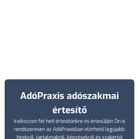
AdóPraxis adószakmai
értesítő
Iratkozzon fel heti értesítőnkre és értesüljön Ön is
rendszeresen az AdóPraxisban elérhető legújabb
hírekről, tartalmakról, képzésekről és szakértői