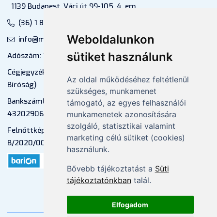
1139 Budapest, Váci út 99-105. 4. em.
(36) 1 880 76 00
Weboldalunkon
info@mprx.hu
sütiket használunk
Adószám: 13598145-2-41
Cégjegyzékszám: 01-09-883770 (Fővárosi
Az oldal működéséhez feltétlenül
Bíróság)
szükséges, munkamenet
Bankszámlaszám: CIB Bank, 10700581-
támogató, az egyes felhasználói
43202906-51100005
munkamenetek azonosítására
szolgáló, statisztikai valamint
Felnőttképzési nyilvántartási szám:
marketing célú sütiket (cookies)
B/2020/000053
használunk.
Bővebb tájékoztatást a
Süti
tájékoztatónkban
talál.
Elfogadom