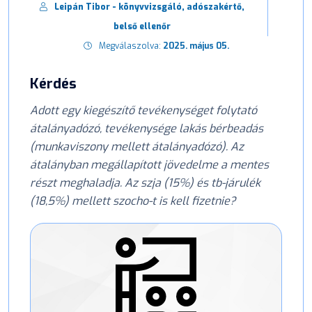
Leipán Tibor - könyvvizsgáló, adószakértő,
belső ellenőr
Megválaszolva:
2025. május 05.
Kérdés
Adott egy kiegészítő tevékenységet folytató
átalányadózó, tevékenysége lakás bérbeadás
(munkaviszony mellett átalányadózó). Az
átalányban megállapított jövedelme a mentes
részt meghaladja. Az szja (15%) és tb-járulék
(18,5%) mellett szocho-t is kell fizetnie?