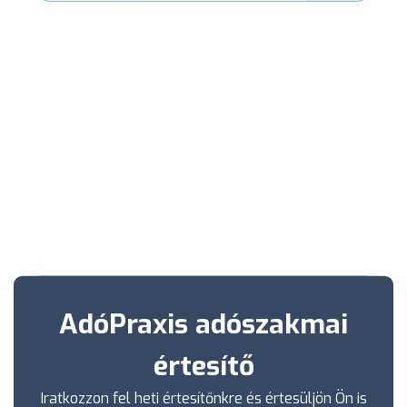
AdóPraxis adószakmai
értesítő
Iratkozzon fel heti értesítőnkre és értesüljön Ön is