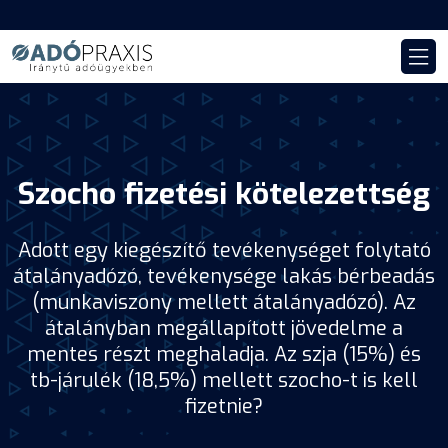
Szocho fizetési kötelezettség
Adott egy kiegészítő tevékenységet folytató
átalányadózó, tevékenysége lakás bérbeadás
(munkaviszony mellett átalányadózó). Az
átalányban megállapított jövedelme a
mentes részt meghaladja. Az szja (15%) és
tb-járulék (18,5%) mellett szocho-t is kell
fizetnie?