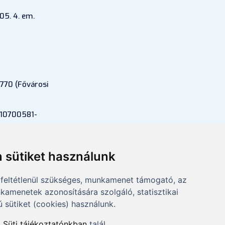
05. 4. em.
770 (Fővárosi
 10700581-
si szám:
 sütiket használunk
feltétlenül szükséges, munkamenet támogató, az
kamenetek azonosítására szolgáló, statisztikai
ú sütiket (cookies) használunk.
a
Süti tájékoztatónkban
talál.