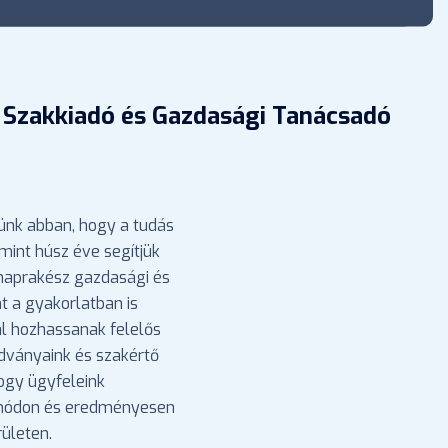
 Szakkiadó és Gazdasági Tanácsadó
ünk abban, hogy a tudás
mint húsz éve segítjük
 naprakész gazdasági és
nt a gyakorlatban is
l hozhassanak felelős
adványaink és szakértő
hogy ügyfeleink
 módon és eredményesen
ületen.