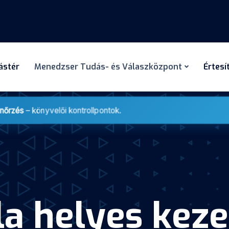
dástér
Menedzser Tudás- és Válaszközpont
Értesí
enőrzés
– könyvelői kontrollpontok.
a helyes keze