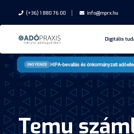
(+36) 1 880 76 00
info@mprx.hu
Digitális tu
HIPA-bevallás és önkormányzati adóell
INGYENES
Temu száml