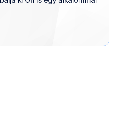
bálja ki Ön is egy alkalommal