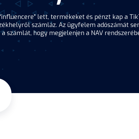
“influencere” lett, termékeket és pénzt kap a Ti
zékhelyről számláz. Az ügyfelem adószámát sem tü
ezt a számlát, hogy megjelenjen a NAV rendszer