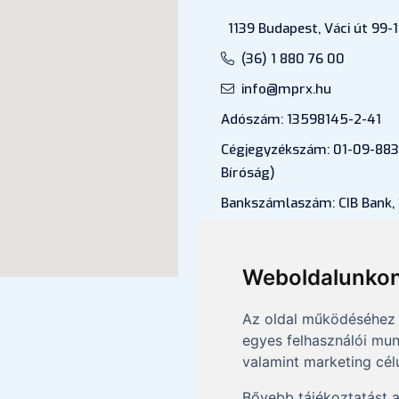
1139 Budapest, Váci út 99-1
(36) 1 880 76 00
info@mprx.hu
Adószám: 13598145-2-41
Cégjegyzékszám: 01-09-883
Bíróság)
Bankszámlaszám: CIB Bank,
43202906-51100005
Felnőttképzési nyilvántartá
Weboldalunkon
B/2020/000053
Az oldal működéséhez 
egyes felhasználói mun
valamint marketing cél
Bővebb tájékoztatást 