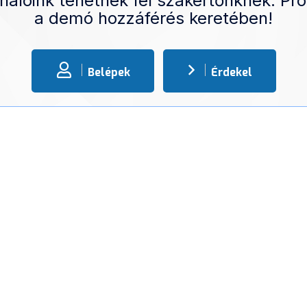
nálóink tehetnek fel szakértőnknek. Pró
a demó hozzáférés keretében!
Belépek
Érdekel