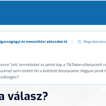
 igazságügyi és nemzetközi adószakértő
Megválaszolv
encere” lett, termékeket és pénzt kap a TikTokon elhelyezett
ámát sem tünteti fel a kiállított bizonylaton. Hogyan járok he
szükséges?
 a válasz?