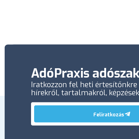
AdóPraxis adószak
Iratkozzon fel heti értesítőnkr
hírekről, tartalmakról, képzése
Feliratkozás