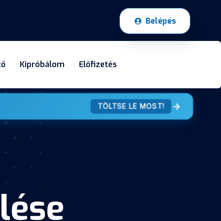
Belépés
tő
Kipróbálom
Előfizetés
TÖLTSE LE MOST!
lése