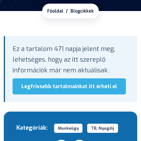
Főoldal
Blogcikkek
Ez a tartalom 471 napja jelent meg,
lehetséges, hogy az itt szereplő
információk már nem aktuálisak.
Legfrissebb tartalmainkat itt érheti el
Kategóriák:
Munkaügy
TB, Nyugdíj