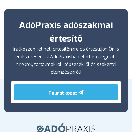
AdóPraxis adószakmai
értesítő
Iratkozzon fel heti értesítőnkre és értesüljön Ön is
rendszeresen az AdóPraxisban elérhető legújabb
hírekről, tartalmakról, képzésekről és szakértői
elemzésekről!
Feliratkozás