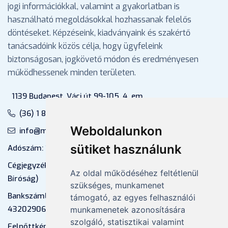
jogi információkkal, valamint a gyakorlatban is
használható megoldásokkal hozhassanak felelős
döntéseket. Képzéseink, kiadványaink és szakértő
tanácsadóink közös célja, hogy ügyfeleink
biztonságosan, jogkövető módon és eredményesen
működhessenek minden területen.
1139 Budapest, Váci út 99-105. 4. em.
(36) 1 880 76 00
Weboldalunkon
info@mprx.hu
sütiket használunk
Adószám: 13598145-2-41
Cégjegyzékszám: 01-09-883770 (Fővárosi
Az oldal működéséhez feltétlenül
Bíróság)
szükséges, munkamenet
Bankszámlaszám: CIB Bank, 10700581-
támogató, az egyes felhasználói
43202906-51100005
munkamenetek azonosítására
szolgáló, statisztikai valamint
Felnőttképzési nyilvántartási szám: