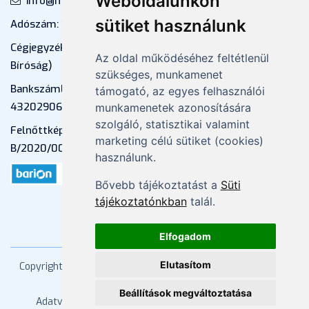
Weboldalunkon
info@mprx.hu
sütiket használunk
Adószám: 13598145-2-41
Cégjegyzékszám: 01-09-883770 (Fővárosi
Az oldal működéséhez feltétlenül
Bíróság)
szükséges, munkamenet
Bankszámlaszám: CIB Bank, 10700581-
támogató, az egyes felhasználói
43202906-51100005
munkamenetek azonosítására
szolgáló, statisztikai valamint
Felnőttképzési nyilvántartási szám:
marketing célú sütiket (cookies)
B/2020/000053
használunk.
Bővebb tájékoztatást a
Süti
tájékoztatónkban
talál.
Elfogadom
Elutasítom
Copyright
2026 Mprx. Minden jog fenntartva
Menedzser
Praxis Kft
Beállítások megváltoztatása
Adatvédelem
ÁSZF
Impresszum
Kapcsolat