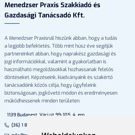
Menedzser Praxis Szakkiadó és
Gazdasági Tanácsadó Kft.
A Menedzser Praxisnál hiszünk abban, hogy a tudás
a legjobb befektetés. Több mint húsz éve segítjük
partnereinket abban, hogy naprakész gazdasági és
jogi információkkal, valamint a gyakorlatban is
használható megoldásokkal hozhassanak felelős
döntéseket. Képzéseink, kiadványaink és szakértő
tanácsadóink közös célja, hogy ügyfeleink
biztonságosan, jogkövető módon és eredményesen
működhessenek minden területen.
1139 Budapest, Váci út 99-105. 4. em.
(36) 1 880 76 00