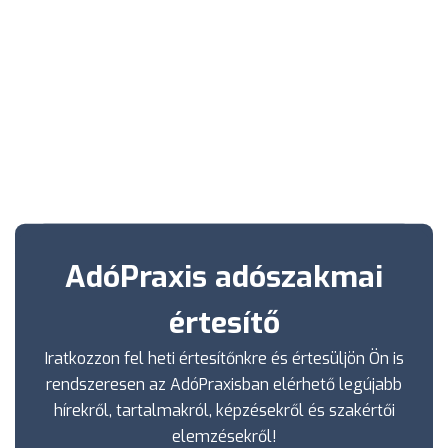
AdóPraxis adószakmai
értesítő
Iratkozzon fel heti értesítőnkre és értesüljön Ön is
rendszeresen az AdóPraxisban elérhető legújabb
hírekről, tartalmakról, képzésekről és szakértői
elemzésekről!