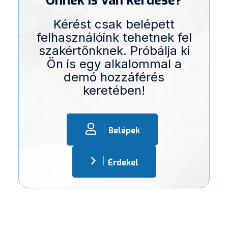
Önnek is van kérdése?
Kérést csak belépett
felhasználóink tehetnek fel
szakértőnknek. Próbálja ki
Ön is egy alkalommal a
demó hozzáférés
keretében!
Belépek
Érdekel