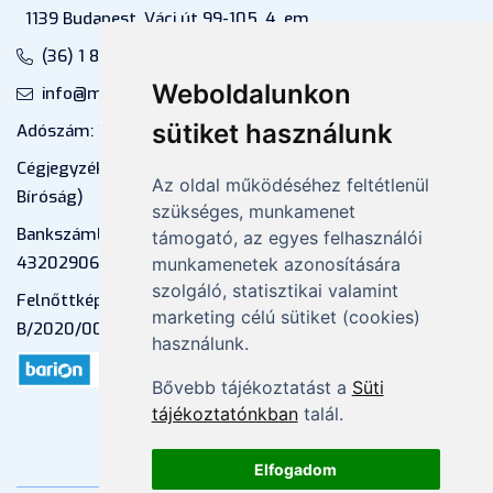
1139 Budapest, Váci út 99-105. 4. em.
(36) 1 880 76 00
Weboldalunkon
info@mprx.hu
sütiket használunk
Adószám: 13598145-2-41
Cégjegyzékszám: 01-09-883770 (Fővárosi
Az oldal működéséhez feltétlenül
Bíróság)
szükséges, munkamenet
Bankszámlaszám: CIB Bank, 10700581-
támogató, az egyes felhasználói
43202906-51100005
munkamenetek azonosítására
szolgáló, statisztikai valamint
Felnőttképzési nyilvántartási szám:
marketing célú sütiket (cookies)
B/2020/000053
használunk.
Bővebb tájékoztatást a
Süti
tájékoztatónkban
talál.
Elfogadom