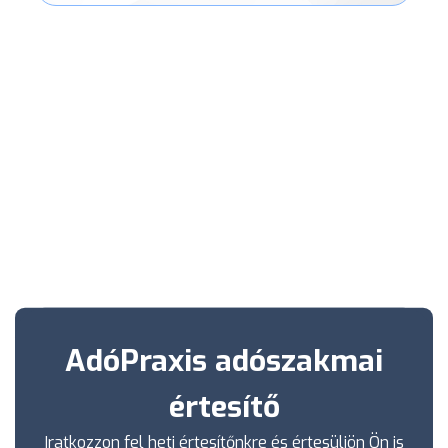
AdóPraxis adószakmai
értesítő
Iratkozzon fel heti értesítőnkre és értesüljön Ön is