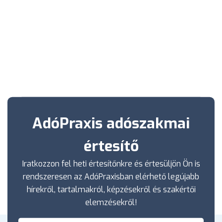
AdóPraxis adószakmai
értesítő
Iratkozzon fel heti értesítőnkre és értesüljön Ön is
rendszeresen az AdóPraxisban elérhető legújabb
hírekről, tartalmakról, képzésekről és szakértői
elemzésekről!