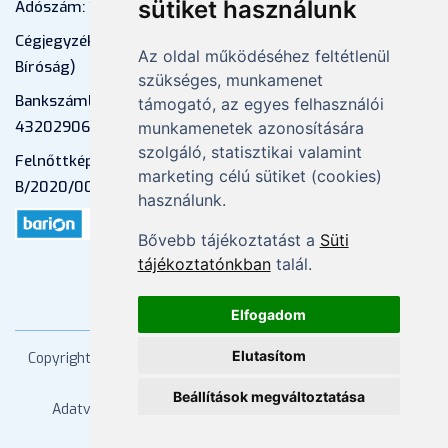
sütiket használunk
Adószám: 13598145-2-41
Cégjegyzékszám: 01-09-883770 (Fővárosi
Az oldal működéséhez feltétlenül
Bíróság)
szükséges, munkamenet
Bankszámlaszám: CIB Bank, 10700581-
támogató, az egyes felhasználói
43202906-51100005
munkamenetek azonosítására
szolgáló, statisztikai valamint
Felnőttképzési nyilvántartási szám:
marketing célú sütiket (cookies)
B/2020/000053
használunk.
Bővebb tájékoztatást a
Süti
tájékoztatónkban
talál.
Elfogadom
Elutasítom
Copyright
2026 Mprx. Minden jog fenntartva
Menedzser
Praxis Kft
Beállítások megváltoztatása
Adatvédelem
ÁSZF
Impresszum
Kapcsolat
Súgó/GYIK