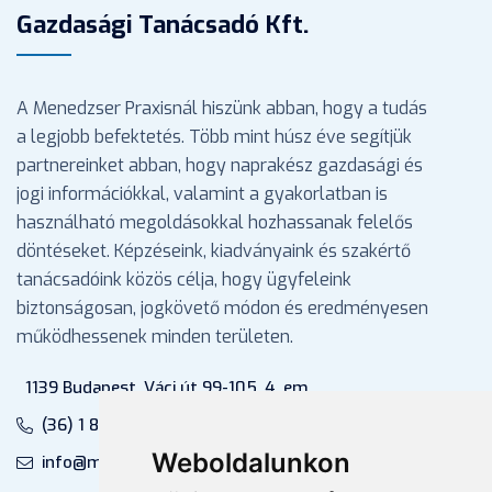
Gazdasági Tanácsadó Kft.
A Menedzser Praxisnál hiszünk abban, hogy a tudás
a legjobb befektetés. Több mint húsz éve segítjük
partnereinket abban, hogy naprakész gazdasági és
jogi információkkal, valamint a gyakorlatban is
használható megoldásokkal hozhassanak felelős
döntéseket. Képzéseink, kiadványaink és szakértő
tanácsadóink közös célja, hogy ügyfeleink
biztonságosan, jogkövető módon és eredményesen
működhessenek minden területen.
1139 Budapest, Váci út 99-105. 4. em.
(36) 1 880 76 00
Weboldalunkon
info@mprx.hu